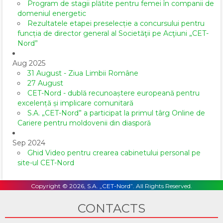
Program de stagii plătite pentru femei în companii de
domeniul energetic
Rezultatele etapei preselecție a concursului pentru
funcția de director general al Societăţii pe Acţiuni „CET-
Nord”
Aug 2025
31 August - Ziua Limbii Române
27 August
CET-Nord - dublă recunoaștere europeană pentru
excelență și implicare comunitară
S.A. „CET-Nord” a participat la primul târg Online de
Cariere pentru moldovenii din diasporă
Sep 2024
Ghid Video pentru crearea cabinetului personal pe
site-ul CET-Nord
Copyright © 2026, S.A. „CET-Nord”. All Rights Reserved.
CONTACTS