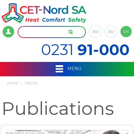
RO
RU
EN
0231
91-000
MENU
HOME
MEDIA
Publications
PUBLISHED: 01 JULY 2020