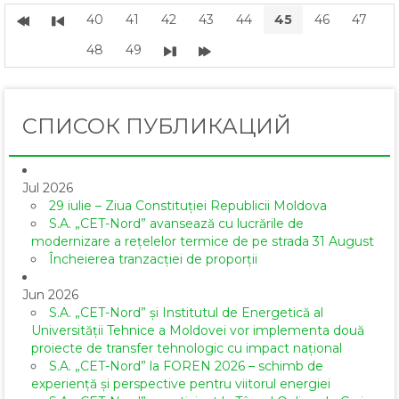
40
41
42
43
44
45
46
47
48
49
СПИСОК ПУБЛИКАЦИЙ
Jul 2026
29 iulie – Ziua Constituției Republicii Moldova
S.A. „CET-Nord” avansează cu lucrările de
modernizare a rețelelor termice de pe strada 31 August
Încheierea tranzacției de proporții
Jun 2026
S.A. „CET-Nord” și Institutul de Energetică al
Universității Tehnice a Moldovei vor implementa două
proiecte de transfer tehnologic cu impact național
S.A. „CET-Nord” la FOREN 2026 – schimb de
experiență și perspective pentru viitorul energiei