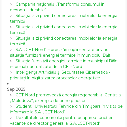
Campania națională „Transformă consumul în
economii durabile”
Situația la zi privind conectarea imobilelor la energia
termică
Situația la zi privind conectarea imobilelor la energia
termică
Situația la zi privind conectarea imobilelor la energia
termică
S.A. „CET-Nord” – precizări suplimentare privind
situația furnizării energiei termice în municipiul Bălți
Situația furnizării energiei termice în municipiul Bălți -
informații actualizate de la CET-Nord
Inteligența Artificială și Securitatea Cibernetică -
priorități în digitalizarea proceselor energetice
Sep 2025
CET-Nord promovează energia regenerabilă. Centrala
„Molodova”, exemplu de bune practici
Studenții Universității Tehnice din Timișoara în vizită de
informare la S.A. „CET-Nord”
Rezultatele concursului pentru ocuparea funcției
vacante de director general al S.A. ,,CET-Nord”