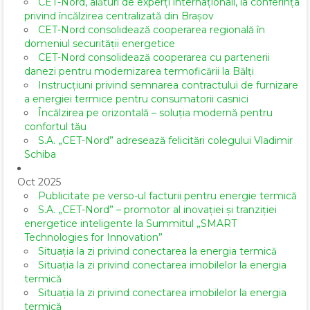
CET-Nord, alături de experți internaționali, la conferința
privind încălzirea centralizată din Brașov
CET-Nord consolidează cooperarea regională în
domeniul securității energetice
CET-Nord consolidează cooperarea cu partenerii
danezi pentru modernizarea termoficării la Bălți
Instrucțiuni privind semnarea contractului de furnizare
a energiei termice pentru consumatorii casnici
Încălzirea pe orizontală – soluția modernă pentru
confortul tău
S.A. „CET-Nord” adresează felicitări colegului Vladimir
Schiba
Oct 2025
Publicitate pe verso-ul facturii pentru energie termică
S.A. „CET-Nord” – promotor al inovației și tranziției
energetice inteligente la Summitul „SMART
Technologies for Innovation”
Situația la zi privind conectarea la energia termică
Situația la zi privind conectarea imobilelor la energia
termică
Situația la zi privind conectarea imobilelor la energia
termică