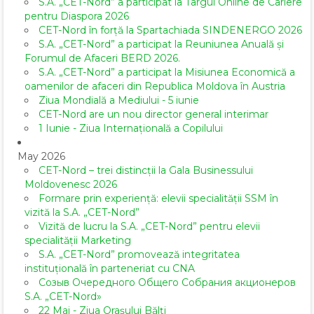
S.A. „CET-Nord” a participat la Târgul Online de Cariere
pentru Diaspora 2026
CET-Nord în forță la Spartachiada SINDENERGO 2026
S.A. „CET-Nord” a participat la Reuniunea Anuală și
Forumul de Afaceri BERD 2026.
S.A. „CET-Nord” a participat la Misiunea Economică a
oamenilor de afaceri din Republica Moldova în Austria
Ziua Mondială a Mediului - 5 iunie
CET-Nord are un nou director general interimar
1 Iunie - Ziua Internațională a Copilului
May 2026
CET-Nord – trei distincții la Gala Businessului
Moldovenesc 2026
Formare prin experiență: elevii specialității SSM în
vizită la S.A. „CET-Nord”
Vizită de lucru la S.A. „CET-Nord” pentru elevii
specialității Marketing
S.A. „CET-Nord” promovează integritatea
instituțională în parteneriat cu CNA
Созыв Очередного Общего Собрания акционеров
S.A. „CET-Nord»
22 Mai - Ziua Orașului Bălți