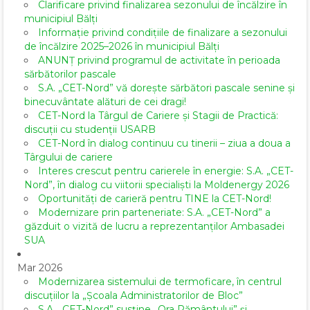
Clarificare privind finalizarea sezonului de încălzire în
municipiul Bălți
Informație privind condițiile de finalizare a sezonului
de încălzire 2025–2026 în municipiul Bălți
ANUNȚ privind programul de activitate în perioada
sărbătorilor pascale
S.A. „CET-Nord” vă dorește sărbători pascale senine și
binecuvântate alături de cei dragi!
CET-Nord la Târgul de Cariere și Stagii de Practică:
discuții cu studenții USARB
CET-Nord în dialog continuu cu tinerii – ziua a doua a
Târgului de cariere
Interes crescut pentru carierele în energie: S.A. „CET-
Nord”, în dialog cu viitorii specialiști la Moldenergy 2026
Oportunități de carieră pentru TINE la CET-Nord!
Modernizare prin parteneriate: S.A. „CET-Nord” a
găzduit o vizită de lucru a reprezentanților Ambasadei
SUA
Mar 2026
Modernizarea sistemului de termoficare, în centrul
discuțiilor la „Școala Administratorilor de Bloc”
S.A. „CET-Nord” susține „Ora Pământului” și