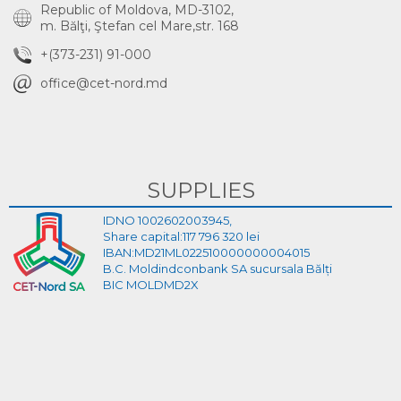
Republic of Moldova, MD-3102,
m. Bălţi, Ştefan cel Mare,str. 168
+(373-231) 91-000
office@cet-nord.md
SUPPLIES
IDNO 1002602003945,
Share capital:117 796 320 lei
IBAN:MD21ML022510000000004015
B.C. Moldindconbank SA sucursala Bălți
BIC MOLDMD2X