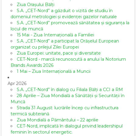
Ziua Orașului Bălți
S.A. „CET-Nord” a găzduit o vizită de studiu în
domeniul metrologiei și evidenței gazelor naturale
S.A. „CET-Nord” promovează sănătatea și siguranța la
locul de muncă
15 Mai - Ziua Internațională a Familiei
S.A. „CET-Nord” a participat la Orășelul European
organizat cu prilejul Zilei Europei
Ziua Europei: unitate, pace și diversitate
CET-Nord - marcă recunoscută a anului la Notorium
Brands Awards 2026
1 Mai – Ziua Internațională a Muncii
Apr 2026
S.A. „CET-Nord” în dialog cu Filiala Bălți a CCI a RM
28 Aprilie – Ziua Mondială a Sănătății și Securității în
Muncă
Strada 31 August: lucrările încep cu infrastructura
termică subterană
Ziua Mondială a Pământului – 22 aprilie
CET-Nord, implicată în dialogul privind leadershipul
feminin în sectorul energetic.