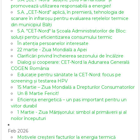
promovează utilizarea responsabilă a energiei!
S.A. „CET-Nord” aplică, în premieră, tehnologia de
scanare în infraroșu pentru evaluarea rețelelor termice
din municipiul Bălți
S.A. "CET-Nord" la Școala Administratorilor de Bloc:
soluții pentru eficientizarea consumului termic
În atenția persoanelor interesate
22 martie - Ziua Mondială a Apei
Clarificări privind încheierea sezonului de încălzire
Dialog și cooperare: CET-Nord la Adunarea Generală
COGEN România
Educație pentru sănătate la CET-Nord: focus pe
screening și testarea HPV
15 Martie – Ziua Mondială a Drepturilor Consumatorilor
Un 8 Martie Fericit!
Eficiența energetică – un pas important pentru un
viitor durabil
1 Martie - Ziua Mărțișorului: simbol al primăverii și al
noilor începuturi
Feb 2026
Motivele creșterii facturilor la energia termică