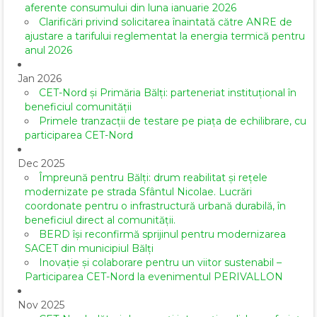
aferente consumului din luna ianuarie 2026
Clarificări privind solicitarea înaintată către ANRE de
ajustare a tarifului reglementat la energia termică pentru
anul 2026
Jan 2026
CET-Nord și Primăria Bălți: parteneriat instituțional în
beneficiul comunității
Primele tranzacții de testare pe piața de echilibrare, cu
participarea CET-Nord
Dec 2025
Împreună pentru Bălți: drum reabilitat și rețele
modernizate pe strada Sfântul Nicolae. Lucrări
coordonate pentru o infrastructură urbană durabilă, în
beneficiul direct al comunității.
BERD își reconfirmă sprijinul pentru modernizarea
SACET din municipiul Bălți
Inovație și colaborare pentru un viitor sustenabil –
Participarea CET-Nord la evenimentul PERIVALLON
Nov 2025