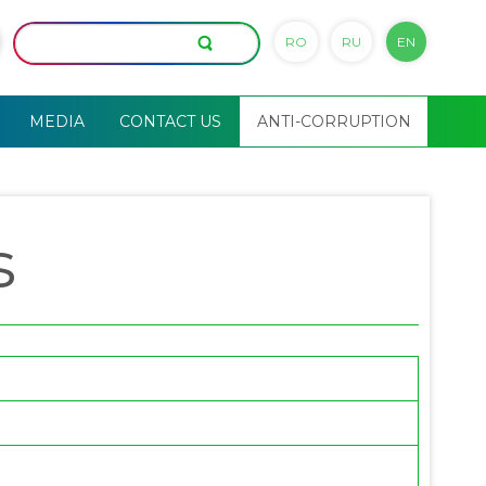
RO
RU
EN
MEDIA
CONTACT US
ANTI-CORRUPTION
s