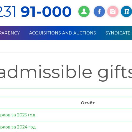
231
91-000
PARENCY
ACQUISITIONS AND AUCTIONS
SYNDICATE
admissible gift
Отчёт
рков за 2025 год
рков за 2024 год