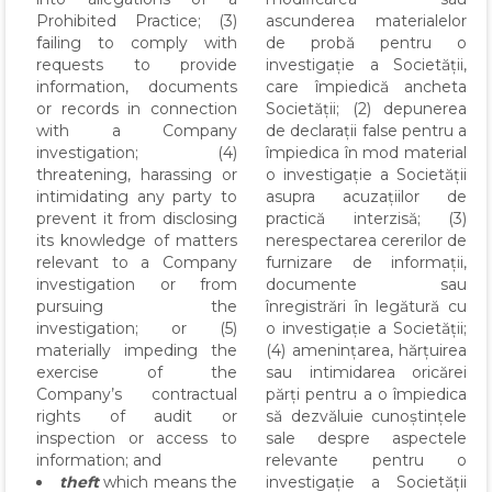
Prohibited Practice; (3)
ascunderea materialelor
failing to comply with
de probă pentru o
requests to provide
investigație a Societății,
information, documents
care împiedică ancheta
or records in connection
Societății; (2) depunerea
with a Company
de declarații false pentru a
investigation; (4)
împiedica în mod material
threatening, harassing or
o investigație a Societății
intimidating any party to
asupra acuzațiilor de
prevent it from disclosing
practică interzisă; (3)
its knowledge of matters
nerespectarea cererilor de
relevant to a Company
furnizare de informații,
investigation or from
documente sau
pursuing the
înregistrări în legătură cu
investigation; or (5)
o investigație a Societății;
materially impeding the
(4) amenințarea, hărțuirea
exercise of the
sau intimidarea oricărei
Company’s contractual
părți pentru a o împiedica
rights of audit or
să dezvăluie cunoștințele
inspection or access to
sale despre aspectele
information; and
relevante pentru o
theft
which means the
investigație a Societății