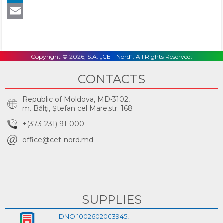
LinkedIn
Email
Copyright © 2026, S.A. „CET-Nord”. All Rights Reserved.
CONTACTS
Republic of Moldova, MD-3102,
m. Bălţi, Ştefan cel Mare,str. 168
+(373-231) 91-000
office@cet-nord.md
SUPPLIES
IDNO 1002602003945,