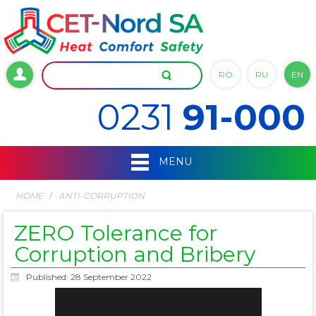
RO
RU
EN
0231
91-000
MENU
HOME
ANTI-CORRUPTION
ZERO Tolerance for
Corruption and Bribery
Published: 28 September 2022