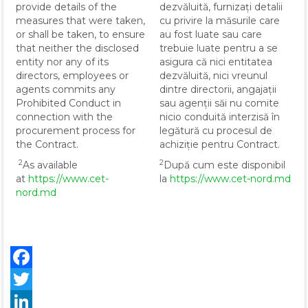
provide details of the
dezvăluită, furnizați detalii
measures that were taken,
cu privire la măsurile care
or shall be taken, to ensure
au fost luate sau care
that neither the disclosed
trebuie luate pentru a se
entity nor any of its
asigura că nici entitatea
directors, employees or
dezvăluită, nici vreunul
agents commits any
dintre directorii, angajații
Prohibited Conduct in
sau agenții săi nu comite
connection with the
nicio conduită interzisă în
procurement process for
legătură cu procesul de
the Contract.
achiziție pentru Contract.
2
2
As available
După cum este disponibil
at
https://www.cet-
la
https://www.cet-nord.md
nord.md
Facebook
Twitter