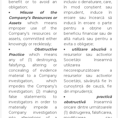
benefit or to avoid an
inclusiv o denaturare, care,
obligation;
în mod conștient sau
Misuse of the
imprudent, induce în
Company’s Resources or
eroare sau încearcă să
Assets
which means
inducă în eroare o parte
improper use of the
pentru a obține un
Company's resources or
beneficiu financiar sau de
assets, committed either
altă natură sau pentru a
knowingly or recklessly;
evita o obligație;
Obstructive
utilizare abuzivă
a
Practice
which means
resurselor sau activelor
any of (1) destroying,
Societății înseamnă
falsifying, altering or
utilizarea
concealing of evidence
necorespunzătoare a
material to a Company
resurselor sau activelor
investigation, which
Societății, săvârșită fie în
impedes the Company’s
cunoștință de cauză, fie
investigation; (2) making
din imprudență;
false statements to
practică
investigators in order to
obstructivă
înseamnă
materially impede a
oricare dintre următoarele
Company investigation
(1) distrugerea, falsificarea,
into allegations of a
modificarea sau