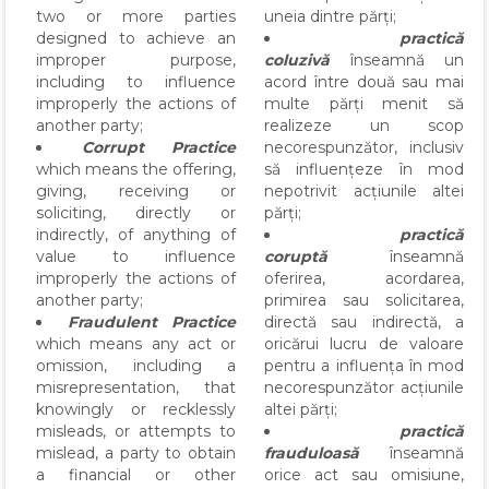
two or more parties
uneia dintre părți;
designed to achieve an
practică
improper purpose,
coluzivă
înseamnă un
including to influence
acord între două sau mai
improperly the actions of
multe părți menit să
another party;
realizeze un scop
Corrupt Practice
necorespunzător, inclusiv
which means the offering,
să influențeze în mod
giving, receiving or
nepotrivit acțiunile altei
soliciting, directly or
părți;
indirectly, of anything of
practică
value to influence
coruptă
înseamnă
improperly the actions of
oferirea, acordarea,
another party;
primirea sau solicitarea,
Fraudulent Practice
directă sau indirectă, a
which means any act or
oricărui lucru de valoare
omission, including a
pentru a influența în mod
misrepresentation, that
necorespunzător acțiunile
knowingly or recklessly
altei părți;
misleads, or attempts to
practică
mislead, a party to obtain
frauduloasă
înseamnă
a financial or other
orice act sau omisiune,