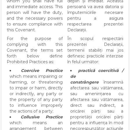
whom you shall have full
deplin și imediat. Această
and immediate access. This
persoană va avea datoria și
person will have the duty,
împuternicirile necesare
and the necessary powers
pentru a asigura
to ensure compliance with
respectarea prezentei
this Covenant.
Declarații.
For the purpose of
În scopul respectării
complying with this
prezentei Declarații,
Covenant, the terms set
termenii stabiliți mai jos
forth below define
definesc practicile interzise
Prohibited Practices as:
în felul următor:
Coercive Practice
practică coercitivă /
which means impairing or
de
harming, or threatening
constrângere
înseamnă
to impair or harm, directly
afectarea sau vătămarea,
or indirectly, any party or
sau amenințarea cu
the property of any party
afectarea sau vătămarea,
to influence improperly
direct sau indirect, a
the actions of a party;
oricărei părți sau a
Collusive Practice
proprietății oricărei părți
which means an
pentru a influența în mod
arrangement between
necorespunzător acțiunile