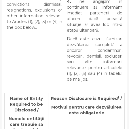
4.
ne angajăm în
convictions, dismissal,
continuare să informăm
resignations, exclusions or
imediat partenerii de
other information relevant
afaceri dacă această
to Articles (1), (2), (3) or (4) in
situație ar avea loc într-o
the box below..
etapă ulterioară.
Dacă este cazul, furnizați
dezvăluirea completă a
oricăror condamnări,
revocări, demisii, excluderi
sau alte informații
relevante pentru articolele
(1), (2), (3) sau (4) în tabelul
de mai jos.
1
Name of Entity
Reason Disclosure is Required
/
Required to be
Motivul pentru care dezvăluirea
Disclosed /
este obligatorie
Numele entității
care trebuie să