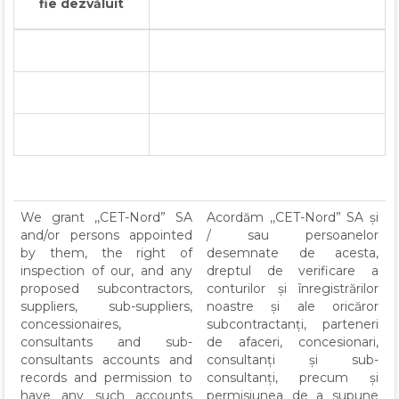
fie dezvăluit
We grant ,,CET-Nord” SA
Acordăm ,,CET-Nord” SA și
and/or persons appointed
/ sau persoanelor
by them, the right of
desemnate de acesta,
inspection of our, and any
dreptul de verificare a
proposed subcontractors,
conturilor și înregistrărilor
suppliers, sub-suppliers,
noastre și ale oricăror
concessionaires,
subcontractanți, parteneri
consultants and sub-
de afaceri, concesionari,
consultants accounts and
consultanți și sub-
records and permission to
consultanți, precum și
have any such accounts
permisiunea de a supune