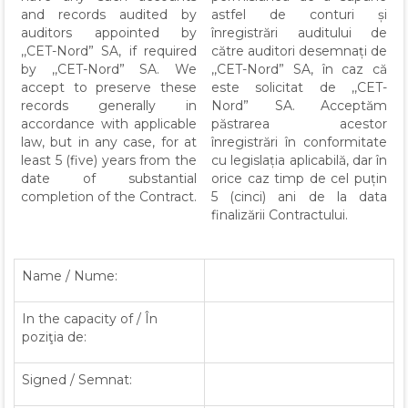
and records audited by
astfel de conturi și
auditors appointed by
înregistrări auditului de
,,CET-Nord” SA, if required
către auditori desemnați de
by ,,CET-Nord” SA. We
,,CET-Nord” SA, în caz că
accept to preserve these
este solicitat de ,,CET-
records generally in
Nord” SA. Acceptăm
accordance with applicable
păstrarea acestor
law, but in any case, for at
înregistrări în conformitate
least 5 (five) years from the
cu legislația aplicabilă, dar în
date of substantial
orice caz timp de cel puțin
completion of the Contract.
5 (cinci) ani de la data
finalizării Contractului.
Name / Nume:
In the capacity of / În
poziţia de:
Signed / Semnat: