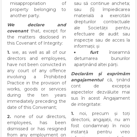
misappropriation of
sau să continue ancheta;
property belonging to
sau (5) împiedicarea
another party.
materială a exercitării
drepturilor contractuale
We declare and
ale Societății pentru
covenant
that, except for
efectuare de audit sau
the matters disclosed in
inspecție sau de acces la
this Covenant of Integrity:
informații; și
1.
we, as well as all of our
furt
înseamnă
directors and employees,
deturnarea bunurilor
have not been convicted in
aparținând altei părți.
any court of any offence
Declarăm și exprimăm
involving a Prohibited
angajamentul
că, ținând
Practice in the provision of
cont de excepția
works, goods or services
aspectelor dezvăluite mai
during the ten years
sus în acest Angajament
immediately preceding the
de integritate:
date of this Convenant;
1.
noi, precum și toți
2.
none of our directors,
directorii, angajații, nu am
employees, has been
fost condamnați în nicio
dismissed or has resigned
instanță pentru vreo
from any employment on