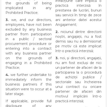
infracțiune care implică o
the grounds of being
practică interzisă în
implicated in any
prestarea de lucrări, bunuri
Prohibited Practice;
sau servicii în timp de zece
3.
we, and our directors,
ani anterior datei acestui
employees, have not been
Angajament;
excluded by any business
2.
niciunul dintre directorii
partner from participation
noștri, angajații, nu a fost
in a public / sectoral
demis sau nu a demisionat
procurement procedure or
pe motiv că este implicat
entering into a contract
într-o practică interzisă;
with any business partner
on the grounds of
3.
noi, și directorii, angajații,
engaging in a Prohibited
nu am fost excluși de nici
Practice;
un partener de afaceri de la
participarea la o procedură
4.
we further undertake to
de achiziții publice /
immediately inform the
sectoriale sau încheierea
business partners if this
unui contract cu oricare
situation were to occur at a
partener de afaceri din
later stage.
motivul implicării într-o
If applicable, provide full
practică interzisă;
disclosure of any