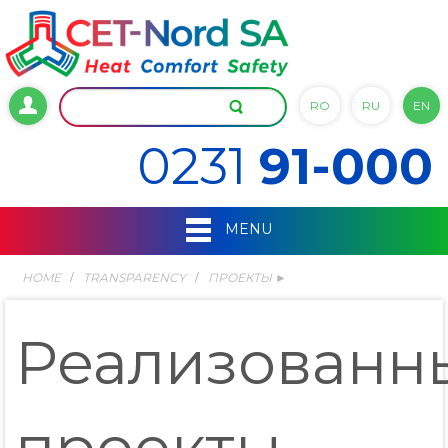
RO
RU
EN
0231
91-000
MENU
HOME
TRANSPARENCY
ПРОЕКТЫ ►
Реализованн
проекты