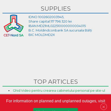
SUPPLIES
IDNO 1002602003945,
Share capital:117 796 320 lei
IBAN:MD21ML022510000000004015
B.C. Moldindconbank SA sucursala Bălți
BIC MOLDMD2X
TOP ARTICLES
Ghid Video pentru crearea cabinetului personal pe site-ul
CET-Nord
For information on planned and unplanned outages, visit
CET-Nord are un nou director general interimar
×
S.A. „CET-Nord” a participat la Misiunea Economică a