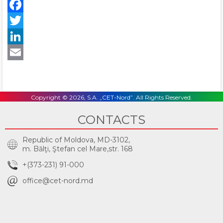
Facebook
Twitter
LinkedIn
Email
Copyright © 2026, S.A. „CET-Nord”. All Rights Reserved.
CONTACTS
Republic of Moldova, MD-3102,
m. Bălţi, Ştefan cel Mare,str. 168
+(373-231) 91-000
office@cet-nord.md