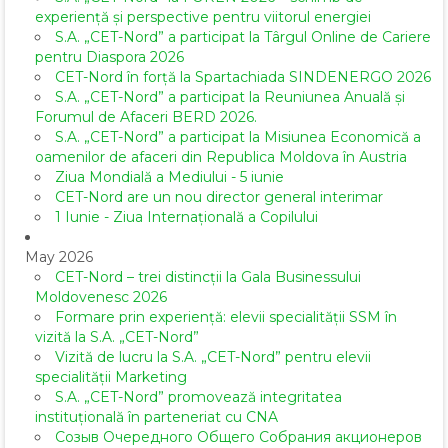
experiență și perspective pentru viitorul energiei
S.A. „CET-Nord” a participat la Târgul Online de Cariere
pentru Diaspora 2026
CET-Nord în forță la Spartachiada SINDENERGO 2026
S.A. „CET-Nord” a participat la Reuniunea Anuală și
Forumul de Afaceri BERD 2026.
S.A. „CET-Nord” a participat la Misiunea Economică a
oamenilor de afaceri din Republica Moldova în Austria
Ziua Mondială a Mediului - 5 iunie
CET-Nord are un nou director general interimar
1 Iunie - Ziua Internațională a Copilului
May 2026
CET-Nord – trei distincții la Gala Businessului
Moldovenesc 2026
Formare prin experiență: elevii specialității SSM în
vizită la S.A. „CET-Nord”
Vizită de lucru la S.A. „CET-Nord” pentru elevii
specialității Marketing
S.A. „CET-Nord” promovează integritatea
instituțională în parteneriat cu CNA
Созыв Очередного Общего Собрания акционеров