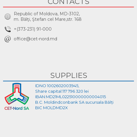
CONTACTS
Republic of Moldova, MD-3102,
m. Bălţi, Ştefan cel Mare,str. 168
+(373-231) 91-000
office@cet-nord.md
SUPPLIES
IDNO 1002602003945,
Share capital:117 796 320 lei
IBAN:MD21ML022510000000004015
B.C. Moldindconbank SA sucursala Bălți
BIC MOLDMD2X