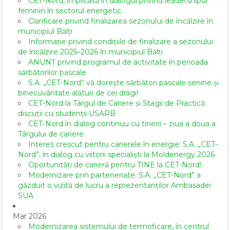
CET-Nord, implicată în dialogul privind leadershipul
feminin în sectorul energetic.
Clarificare privind finalizarea sezonului de încălzire în
municipiul Bălți
Informație privind condițiile de finalizare a sezonului
de încălzire 2025–2026 în municipiul Bălți
ANUNȚ privind programul de activitate în perioada
sărbătorilor pascale
S.A. „CET-Nord” vă dorește sărbători pascale senine și
binecuvântate alături de cei dragi!
CET-Nord la Târgul de Cariere și Stagii de Practică:
discuții cu studenții USARB
CET-Nord în dialog continuu cu tinerii – ziua a doua a
Târgului de cariere
Interes crescut pentru carierele în energie: S.A. „CET-
Nord”, în dialog cu viitorii specialiști la Moldenergy 2026
Oportunități de carieră pentru TINE la CET-Nord!
Modernizare prin parteneriate: S.A. „CET-Nord” a
găzduit o vizită de lucru a reprezentanților Ambasadei
SUA
Mar 2026
Modernizarea sistemului de termoficare, în centrul