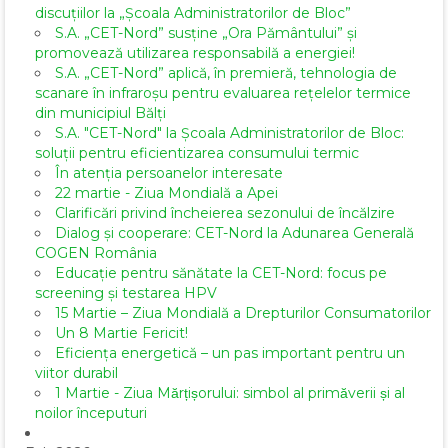
discuțiilor la „Școala Administratorilor de Bloc”
S.A. „CET-Nord” susține „Ora Pământului” și
promovează utilizarea responsabilă a energiei!
S.A. „CET-Nord” aplică, în premieră, tehnologia de
scanare în infraroșu pentru evaluarea rețelelor termice
din municipiul Bălți
S.A. "CET-Nord" la Școala Administratorilor de Bloc:
soluții pentru eficientizarea consumului termic
În atenția persoanelor interesate
22 martie - Ziua Mondială a Apei
Clarificări privind încheierea sezonului de încălzire
Dialog și cooperare: CET-Nord la Adunarea Generală
COGEN România
Educație pentru sănătate la CET-Nord: focus pe
screening și testarea HPV
15 Martie – Ziua Mondială a Drepturilor Consumatorilor
Un 8 Martie Fericit!
Eficiența energetică – un pas important pentru un
viitor durabil
1 Martie - Ziua Mărțișorului: simbol al primăverii și al
noilor începuturi