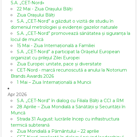
S.A. „CET-Nord»
22 Mai - Ziua Orașului Bălți
Ziua Orașului Bălți
S.A. „CET-Nord” a găzduit o vizită de studiu în
domeniul metrologiei și evidenței gazelor naturale
S.A. „CET-Nord” promovează sănătatea și siguranța la
locul de muncă
15 Mai - Ziua Internațională a Familiei
S.A. „CET-Nord” a participat la Orășelul European
organizat cu prilejul Zilei Europei
Ziua Europei: unitate, pace și diversitate
CET-Nord - marcă recunoscută a anului la Notorium
Brands Awards 2026
1 Mai – Ziua Internațională a Muncii
Apr 2026
S.A. „CET-Nord” în dialog cu Filiala Bălți a CCI a RM
28 Aprilie – Ziua Mondială a Sănătății și Securității în
Muncă
Strada 31 August: lucrările încep cu infrastructura
termică subterană
Ziua Mondială a Pământului – 22 aprilie