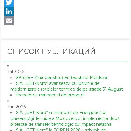
Facebook
Twitter
LinkedIn
Email
СПИСОК ПУБЛИКАЦИЙ
Jul 2026
29 iulie – Ziua Constituției Republicii Moldova
S.A. „CET-Nord” avansează cu lucrările de
modernizare a rețelelor termice de pe strada 31 August
Încheierea tranzacției de proporții
Jun 2026
S.A. „CET-Nord” și Institutul de Energetică al
Universității Tehnice a Moldovei vor implementa două
proiecte de transfer tehnologic cu impact național
S.A. „CET-Nord” la FOREN 2026 – schimb de