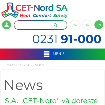
RO
RU
EN
0231
91-000
MENU
HOME
MEDIA
NEWS
News
S.A. „CET-Nord” vă dorește