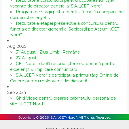
Rezultatele concursului pentru ocuparea funcției
vacante de director general al S.A. ,,CET-Nord”
Program de stagii plătite pentru femei în companii de
domeniul energetic
Rezultatele etapei preselecție a concursului pentru
funcția de director general al Societăţii pe Acţiuni „CET-
Nord”
Aug 2025
31 August - Ziua Limbii Române
27 August
CET-Nord - dublă recunoaștere europeană pentru
excelență și implicare comunitară
S.A. „CET-Nord” a participat la primul târg Online de
Cariere pentru moldovenii din diasporă
Sep 2024
Ghid Video pentru crearea cabinetului personal pe
site-ul CET-Nord
Copyright © 2026, S.A. „CET-Nord”. All Rights Reserved.