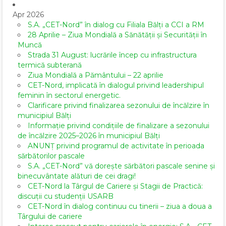
Apr 2026
S.A. „CET-Nord” în dialog cu Filiala Bălți a CCI a RM
28 Aprilie – Ziua Mondială a Sănătății și Securității în
Muncă
Strada 31 August: lucrările încep cu infrastructura
termică subterană
Ziua Mondială a Pământului – 22 aprilie
CET-Nord, implicată în dialogul privind leadershipul
feminin în sectorul energetic.
Clarificare privind finalizarea sezonului de încălzire în
municipiul Bălți
Informație privind condițiile de finalizare a sezonului
de încălzire 2025–2026 în municipiul Bălți
ANUNȚ privind programul de activitate în perioada
sărbătorilor pascale
S.A. „CET-Nord” vă dorește sărbători pascale senine și
binecuvântate alături de cei dragi!
CET-Nord la Târgul de Cariere și Stagii de Practică:
discuții cu studenții USARB
CET-Nord în dialog continuu cu tinerii – ziua a doua a
Târgului de cariere