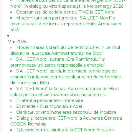
Interes crescut pentru carierele în energie: S.A. „CET-
Nord”, în dialog cu viitorii specialiști la Moldenergy 2026
Oportunități de carieră pentru TINE la CET-Nord!
Modernizare prin parteneriate: S.A. „CET-Nord” a
găzduit o vizită de lucru a reprezentanților Ambasadei
SUA
Mar 2026
Modernizarea sistemului de termoficare, în centrul
discuțiilor la „Școala Administratorilor de Bloc”
S.A. „CET-Nord” susține „Ora Pământului” și
promovează utilizarea responsabilă a energiei!
S.A. „CET-Nord” aplică, în premieră, tehnologia de
scanare în infraroșu pentru evaluarea rețelelor termice
din municipiul Bălți
S.A. "CET-Nord" la Școala Administratorilor de Bloc:
soluții pentru eficientizarea consumului termic
În atenția persoanelor interesate
22 martie - Ziua Mondială a Apei
Clarificări privind încheierea sezonului de încălzire
Dialog și cooperare: CET-Nord la Adunarea Generală
COGEN România
Educație pentru sănătate la CET-Nord: focus pe