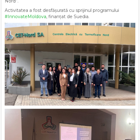
Nord”.
Activitatea a fost desfășurată cu sprijinul programului
#InnovateMoldova
, finanțat de Suedia.