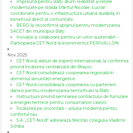
Împreună pentru Bălți: drum reabilitat și rețele
modernizate pe strada Sfântul Nicolae. Lucrări
coordonate pentru o infrastructură urbană durabilă, în
beneficiul direct al comunității.
BERD își reconfirmă sprijinul pentru modernizarea
SACET din municipiul Bălți
Inovație și colaborare pentru un viitor sustenabil –
Participarea CET-Nord la evenimentul PERIVALLON
Nov 2025
CET-Nord, alături de experți internaționali, la conferința
privind încălzirea centralizată din Brașov
CET-Nord consolidează cooperarea regională în
domeniul securității energetice
CET-Nord consolidează cooperarea cu partenerii
danezi pentru modernizarea termoficării la Bălți
Instrucțiuni privind semnarea contractului de furnizare
a energiei termice pentru consumatorii casnici
Încălzirea pe orizontală – soluția modernă pentru
confortul tău
S.A. „CET-Nord” adresează felicitări colegului Vladimir
Schiba