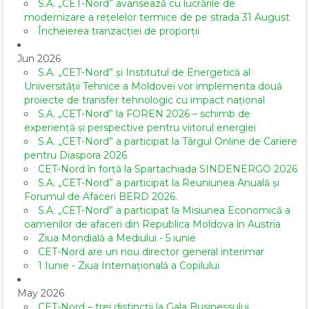
S.A. „CET-Nord” avansează cu lucrările de
modernizare a rețelelor termice de pe strada 31 August
Încheierea tranzacției de proporții
Jun 2026
S.A. „CET-Nord” și Institutul de Energetică al
Universității Tehnice a Moldovei vor implementa două
proiecte de transfer tehnologic cu impact național
S.A. „CET-Nord” la FOREN 2026 – schimb de
experiență și perspective pentru viitorul energiei
S.A. „CET-Nord” a participat la Târgul Online de Cariere
pentru Diaspora 2026
CET-Nord în forță la Spartachiada SINDENERGO 2026
S.A. „CET-Nord” a participat la Reuniunea Anuală și
Forumul de Afaceri BERD 2026.
S.A. „CET-Nord” a participat la Misiunea Economică a
oamenilor de afaceri din Republica Moldova în Austria
Ziua Mondială a Mediului - 5 iunie
CET-Nord are un nou director general interimar
1 Iunie - Ziua Internațională a Copilului
May 2026
CET-Nord – trei distincții la Gala Businessului