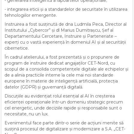
- generarea inteligentă a rapoartelor operaționale;
- integrarea eticii și a standardelor de securitate în utilizarea
tehnologiilor emergente.
Instruirea a fost susținută de dna Ludmila Peca, Director al
Institutului „Cybercor” și dl Marius Dumitrașcu, Șef al
Departamentului Cercetare, Instruire și Parteneriate –
experți cu o vastă experiență în domeniul AI și al securității
cibernetice.
În cadrul atelierului, a fost prezentată și o propunere de
program de instruire dedicat angajaților CET-Nord, cu
scopul de a consolida competențele digitale ale echipelor și
de a alinia practicile interne la cele mai noi standarde
europene în materie de inteligență artificială, protecția
datelor (GDPR) și guvernanță digitală.
Discuțiile au evidențiat rolul esențial al AI în creșterea
eficienței operaționale într-un domeniu strategic precum
cel energetic, unde deciziile rapide și responsabile sunt o
necesitate, nu un lux.
Evenimentul face parte dintr-o serie de acțiuni menite să
susțină procesul de digitalizare și modernizare a S.A. „CET-