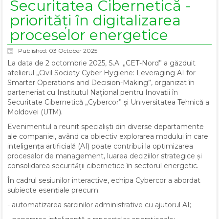
Securitatea Cibernetică -
priorități în digitalizarea
proceselor energetice
Published: 03 October 2025
La data de 2 octombrie 2025, S.A. „CET-Nord” a găzduit
atelierul „Civil Society Cyber Hygiene: Leveraging AI for
Smarter Operations and Decision-Making”, organizat în
parteneriat cu Institutul Național pentru Inovații în
Securitate Cibernetică „Cybercor” și Universitatea Tehnică a
Moldovei (UTM).
Evenimentul a reunit specialiști din diverse departamente
ale companiei, având ca obiectiv explorarea modului în care
inteligența artificială (AI) poate contribui la optimizarea
proceselor de management, luarea deciziilor strategice și
consolidarea securității cibernetice în sectorul energetic.
În cadrul sesiunilor interactive, echipa Cybercor a abordat
subiecte esențiale precum:
- automatizarea sarcinilor administrative cu ajutorul AI;