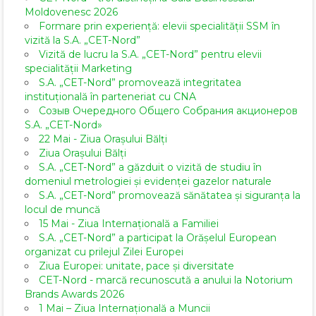
Moldovenesc 2026
Formare prin experiență: elevii specialității SSM în
vizită la S.A. „CET-Nord”
Vizită de lucru la S.A. „CET-Nord” pentru elevii
specialității Marketing
S.A. „CET-Nord” promovează integritatea
instituțională în parteneriat cu CNA
Созыв Очередного Общего Собрания акционеров
S.A. „CET-Nord»
22 Mai - Ziua Orașului Bălți
Ziua Orașului Bălți
S.A. „CET-Nord” a găzduit o vizită de studiu în
domeniul metrologiei și evidenței gazelor naturale
S.A. „CET-Nord” promovează sănătatea și siguranța la
locul de muncă
15 Mai - Ziua Internațională a Familiei
S.A. „CET-Nord” a participat la Orășelul European
organizat cu prilejul Zilei Europei
Ziua Europei: unitate, pace și diversitate
CET-Nord - marcă recunoscută a anului la Notorium
Brands Awards 2026
1 Mai – Ziua Internațională a Muncii