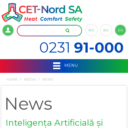
RO
RU
EN
0231
91-000
MENU
HOME
MEDIA
NEWS
News
Inteligența Artificială și