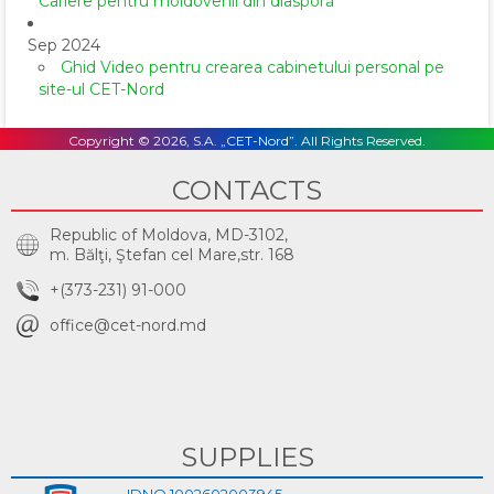
Cariere pentru moldovenii din diasporă
Sep 2024
Ghid Video pentru crearea cabinetului personal pe
site-ul CET-Nord
Copyright © 2026, S.A. „CET-Nord”. All Rights Reserved.
CONTACTS
Republic of Moldova, MD-3102,
m. Bălţi, Ştefan cel Mare,str. 168
+(373-231) 91-000
office@cet-nord.md
SUPPLIES