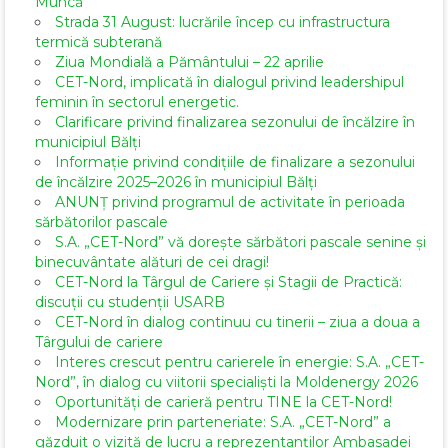
Muncă
Strada 31 August: lucrările încep cu infrastructura
termică subterană
Ziua Mondială a Pământului – 22 aprilie
CET-Nord, implicată în dialogul privind leadershipul
feminin în sectorul energetic.
Clarificare privind finalizarea sezonului de încălzire în
municipiul Bălți
Informație privind condițiile de finalizare a sezonului
de încălzire 2025–2026 în municipiul Bălți
ANUNȚ privind programul de activitate în perioada
sărbătorilor pascale
S.A. „CET-Nord” vă dorește sărbători pascale senine și
binecuvântate alături de cei dragi!
CET-Nord la Târgul de Cariere și Stagii de Practică:
discuții cu studenții USARB
CET-Nord în dialog continuu cu tinerii – ziua a doua a
Târgului de cariere
Interes crescut pentru carierele în energie: S.A. „CET-
Nord”, în dialog cu viitorii specialiști la Moldenergy 2026
Oportunități de carieră pentru TINE la CET-Nord!
Modernizare prin parteneriate: S.A. „CET-Nord” a
găzduit o vizită de lucru a reprezentanților Ambasadei