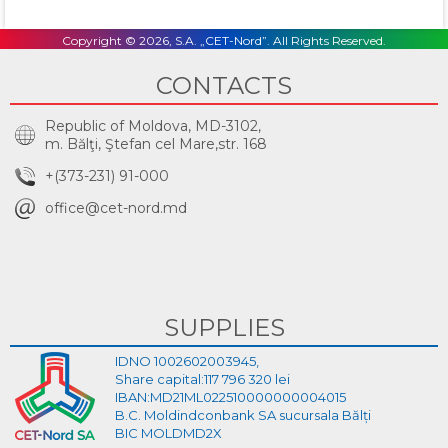
Copyright © 2026, S.A. „CET-Nord”. All Rights Reserved.
CONTACTS
Republic of Moldova, MD-3102,
m. Bălţi, Ştefan cel Mare,str. 168
+(373-231) 91-000
office@cet-nord.md
SUPPLIES
IDNO 1002602003945,
Share capital:117 796 320 lei
IBAN:MD21ML022510000000004015
B.C. Moldindconbank SA sucursala Bălți
BIC MOLDMD2X