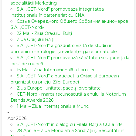
specialității Marketing
S.A. „CET-Nord” promovează integritatea
instituțională în parteneriat cu CNA
Созыв Очередного Общего Собрания акционеров
S.A. „CET-Nord»
22 Mai - Ziua Orașului Bălți
Ziua Orașului Bălți
S.A. „CET-Nord” a găzduit o vizită de studiu în
domeniul metrologiei și evidenței gazelor naturale
S.A. „CET-Nord” promovează sănătatea și siguranța la
locul de muncă
15 Mai - Ziua Internațională a Familiei
S.A. „CET-Nord” a participat la Orășelul European
organizat cu prilejul Zilei Europei
Ziua Europei: unitate, pace și diversitate
CET-Nord - marcă recunoscută a anului la Notorium
Brands Awards 2026
1 Mai – Ziua Internațională a Muncii
Apr 2026
S.A. „CET-Nord” în dialog cu Filiala Bălți a CCI a RM
28 Aprilie – Ziua Mondială a Sănătății și Securității în