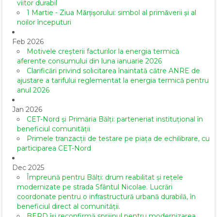
viitor durabil
1 Martie - Ziua Mărțișorului: simbol al primăverii și al
noilor începuturi
Feb 2026
Motivele creșterii facturilor la energia termică
aferente consumului din luna ianuarie 2026
Clarificări privind solicitarea înaintată către ANRE de
ajustare a tarifului reglementat la energia termică pentru
anul 2026
Jan 2026
CET-Nord și Primăria Bălți: parteneriat instituțional în
beneficiul comunității
Primele tranzacții de testare pe piața de echilibrare, cu
participarea CET-Nord
Dec 2025
Împreună pentru Bălți: drum reabilitat și rețele
modernizate pe strada Sfântul Nicolae. Lucrări
coordonate pentru o infrastructură urbană durabilă, în
beneficiul direct al comunității.
BERD își reconfirmă sprijinul pentru modernizarea