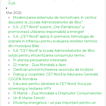
SUA
Mar 2026
Modernizarea sistemului de termoficare, în centrul
discuțiilor la „Școala Administratorilor de Bloc”
S.A. „CET-Nord” susține „Ora Pământului” și
promovează utilizarea responsabilă a energiei!
S.A. „CET-Nord” aplică, în premieră, tehnologia de
scanare în infraroșu pentru evaluarea rețelelor termice
din municipiul Bălți
S.A. "CET-Nord" la Școala Administratorilor de Bloc:
soluții pentru eficientizarea consumului termic
În atenția persoanelor interesate
22 martie - Ziua Mondială a Apei
Clarificări privind încheierea sezonului de încălzire
Dialog și cooperare: CET-Nord la Adunarea Generală
COGEN România
Educație pentru sănătate la CET-Nord: focus pe
screening și testarea HPV
15 Martie – Ziua Mondială a Drepturilor Consumatorilor
Un 8 Martie Fericit!
Eficiența energetică – un pas important pentru un