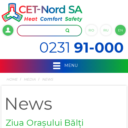
RO
RU
EN
0231
91-000
MENU
HOME
MEDIA
NEWS
News
Ziua Orașului Bălți