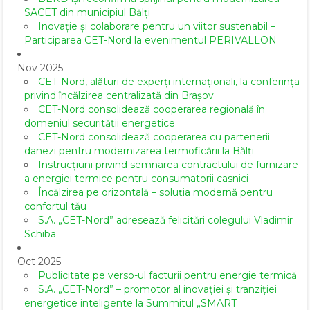
SACET din municipiul Bălți
Inovație și colaborare pentru un viitor sustenabil –
Participarea CET-Nord la evenimentul PERIVALLON
Nov 2025
CET-Nord, alături de experți internaționali, la conferința
privind încălzirea centralizată din Brașov
CET-Nord consolidează cooperarea regională în
domeniul securității energetice
CET-Nord consolidează cooperarea cu partenerii
danezi pentru modernizarea termoficării la Bălți
Instrucțiuni privind semnarea contractului de furnizare
a energiei termice pentru consumatorii casnici
Încălzirea pe orizontală – soluția modernă pentru
confortul tău
S.A. „CET-Nord” adresează felicitări colegului Vladimir
Schiba
Oct 2025
Publicitate pe verso-ul facturii pentru energie termică
S.A. „CET-Nord” – promotor al inovației și tranziției
energetice inteligente la Summitul „SMART