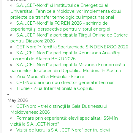
S.A. „CET-Nord” și Institutul de Energetică al
Universității Tehnice a Moldovei vor implementa două
proiecte de transfer tehnologic cu impact național
S.A. „CET-Nord” la FOREN 2026 – schimb de
experiență și perspective pentru viitorul energiei
S.A. „CET-Nord” a participat la Târgul Online de Cariere
pentru Diaspora 2026
CET-Nord în forță la Spartachiada SINDENERGO 2026
S.A. „CET-Nord” a participat la Reuniunea Anuală și
Forumul de Afaceri BERD 2026.
S.A. „CET-Nord” a participat la Misiunea Economică a
oamenilor de afaceri din Republica Moldova în Austria
Ziua Mondială a Mediului - 5 iunie
CET-Nord are un nou director general interimar
1 Iunie - Ziua Internațională a Copilului
May 2026
CET-Nord – trei distincții la Gala Businessului
Moldovenesc 2026
Formare prin experiență: elevii specialității SSM în
vizită la S.A. „CET-Nord”
Vizită de lucru la S.A. „CET-Nord” pentru elevii