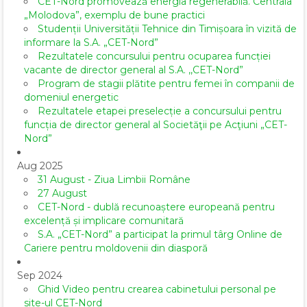
CET-Nord promovează energia regenerabilă. Centrala
„Molodova”, exemplu de bune practici
Studenții Universității Tehnice din Timișoara în vizită de
informare la S.A. „CET-Nord”
Rezultatele concursului pentru ocuparea funcției
vacante de director general al S.A. ,,CET-Nord”
Program de stagii plătite pentru femei în companii de
domeniul energetic
Rezultatele etapei preselecție a concursului pentru
funcția de director general al Societăţii pe Acţiuni „CET-
Nord”
Aug 2025
31 August - Ziua Limbii Române
27 August
CET-Nord - dublă recunoaștere europeană pentru
excelență și implicare comunitară
S.A. „CET-Nord” a participat la primul târg Online de
Cariere pentru moldovenii din diasporă
Sep 2024
Ghid Video pentru crearea cabinetului personal pe
site-ul CET-Nord