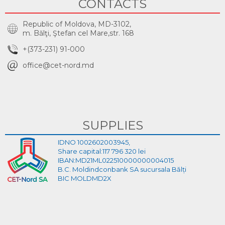
CONTACTS
Republic of Moldova, MD-3102,
m. Bălţi, Ştefan cel Mare,str. 168
+(373-231) 91-000
office@cet-nord.md
SUPPLIES
IDNO 1002602003945,
Share capital:117 796 320 lei
IBAN:MD21ML022510000000004015
B.C. Moldindconbank SA sucursala Bălți
BIC MOLDMD2X