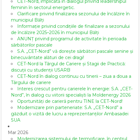
CET-Nord, implicată în dialogul privind leadershipul
feminin în sectorul energetic.
Clarificare privind finalizarea sezonului de încălzire în
municipiul Bălți
Informație privind condițiile de finalizare a sezonului
de încălzire 2025–2026 în municipiul Bălți
ANUNȚ privind programul de activitate în perioada
sărbătorilor pascale
S.A. „CET-Nord” vă dorește sărbători pascale senine și
binecuvântate alături de cei dragi!
CET-Nord la Târgul de Cariere și Stagii de Practică:
discuții cu studenții USARB
CET-Nord în dialog continuu cu tinerii – ziua a doua a
Târgului de cariere
Interes crescut pentru carierele în energie: S.A. „CET-
Nord”, în dialog cu viitorii specialiști la Moldenergy 2026
Oportunități de carieră pentru TINE la CET-Nord!
Modernizare prin parteneriate: S.A. „CET-Nord” a
găzduit o vizită de lucru a reprezentanților Ambasadei
SUA
Mar 2026
Modernizarea sistemului de termoficare, în centrul