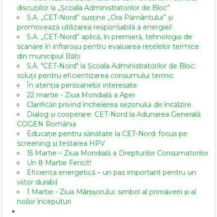
discuțiilor la „Școala Administratorilor de Bloc”
S.A. „CET-Nord” susține „Ora Pământului” și
promovează utilizarea responsabilă a energiei!
S.A. „CET-Nord” aplică, în premieră, tehnologia de
scanare în infraroșu pentru evaluarea rețelelor termice
din municipiul Bălți
S.A. "CET-Nord" la Școala Administratorilor de Bloc:
soluții pentru eficientizarea consumului termic
În atenția persoanelor interesate
22 martie - Ziua Mondială a Apei
Clarificări privind încheierea sezonului de încălzire
Dialog și cooperare: CET-Nord la Adunarea Generală
COGEN România
Educație pentru sănătate la CET-Nord: focus pe
screening și testarea HPV
15 Martie – Ziua Mondială a Drepturilor Consumatorilor
Un 8 Martie Fericit!
Eficiența energetică – un pas important pentru un
viitor durabil
1 Martie - Ziua Mărțișorului: simbol al primăverii și al
noilor începuturi