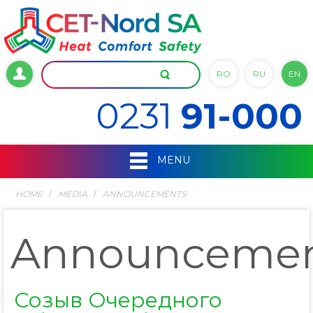
RO
RU
EN
0231
91-000
MENU
HOME
MEDIA
ANNOUNCEMENTS
Announceme
Созыв Очередного