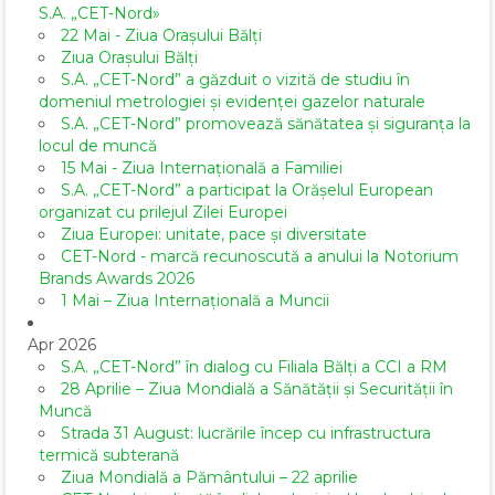
S.A. „CET-Nord»
22 Mai - Ziua Orașului Bălți
Ziua Orașului Bălți
S.A. „CET-Nord” a găzduit o vizită de studiu în
domeniul metrologiei și evidenței gazelor naturale
S.A. „CET-Nord” promovează sănătatea și siguranța la
locul de muncă
15 Mai - Ziua Internațională a Familiei
S.A. „CET-Nord” a participat la Orășelul European
organizat cu prilejul Zilei Europei
Ziua Europei: unitate, pace și diversitate
CET-Nord - marcă recunoscută a anului la Notorium
Brands Awards 2026
1 Mai – Ziua Internațională a Muncii
Apr 2026
S.A. „CET-Nord” în dialog cu Filiala Bălți a CCI a RM
28 Aprilie – Ziua Mondială a Sănătății și Securității în
Muncă
Strada 31 August: lucrările încep cu infrastructura
termică subterană
Ziua Mondială a Pământului – 22 aprilie