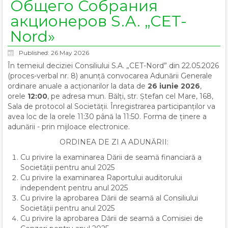
Общего Собрания
акционеров S.A. „CET-
Nord»
Published: 26 May 2026
În temeiul deciziei Consiliului S.A. „CET-Nord” din 22.05.2026
(proces-verbal nr. 8) anunță convocarea Adunării Generale
ordinare anuale a acționarilor la data de
26 iunie 2026
,
orele
12:00
, pe adresa mun. Bălți, str. Ștefan cel Mare, 168,
Sala de protocol al Societății. Înregistrarea participanților va
avea loc de la orele 11:30 până la 11:50. Forma de ținere a
adunării - prin mijloace electronice.
ORDINEA DE ZI A ADUNĂRII:
Cu privire la examinarea Dării de seamă financiară a
Societății pentru anul 2025
Cu privire la examinarea Raportului auditorului
independent pentru anul 2025
Cu privire la aprobarea Dării de seamă al Consiliului
Societății pentru anul 2025
Cu privire la aprobarea Dării de seamă a Comisiei de