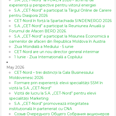
S.A. „CET-Nord” la FOREN 2026 – schimb de
experiență și perspective pentru viitorul energiei
S.A. „CET-Nord” a participat la Târgul Online de Cariere
pentru Diaspora 2026
CET-Nord în forță la Spartachiada SINDENERGO 2026
S.A. „CET-Nord” a participat la Reuniunea Anuală și
Forumul de Afaceri BERD 2026.
S.A. „CET-Nord” a participat la Misiunea Economică a
oamenilor de afaceri din Republica Moldova în Austria
Ziua Mondială a Mediului - 5 iunie
CET-Nord are un nou director general interimar
1 Iunie - Ziua Internațională a Copilului
May 2026
CET-Nord – trei distincții la Gala Businessului
Moldovenesc 2026
Formare prin experiență: elevii specialității SSM în
vizită la S.A. „CET-Nord”
Vizită de lucru la S.A. „CET-Nord” pentru elevii
specialității Marketing
S.A. „CET-Nord” promovează integritatea
instituțională în parteneriat cu CNA
Созыв Очередного Общего Собрания акционеров