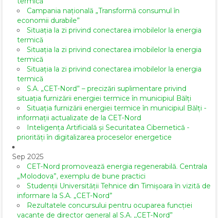
termică
Campania națională „Transformă consumul în
economii durabile”
Situația la zi privind conectarea imobilelor la energia
termică
Situația la zi privind conectarea imobilelor la energia
termică
Situația la zi privind conectarea imobilelor la energia
termică
S.A. „CET-Nord” – precizări suplimentare privind
situația furnizării energiei termice în municipiul Bălți
Situația furnizării energiei termice în municipiul Bălți -
informații actualizate de la CET-Nord
Inteligența Artificială și Securitatea Cibernetică -
priorități în digitalizarea proceselor energetice
Sep 2025
CET-Nord promovează energia regenerabilă. Centrala
„Molodova”, exemplu de bune practici
Studenții Universității Tehnice din Timișoara în vizită de
informare la S.A. „CET-Nord”
Rezultatele concursului pentru ocuparea funcției
vacante de director general al S.A. ,,CET-Nord”