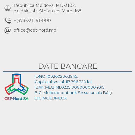
Republica Moldova, MD-3102,
m. Bălţi, str. Ştefan cel Mare, 168
+(373-231) 91-000
office@cet-nord.md
DATE BANCARE
IDNO 1002602003945,
Capitalul social :117 796 320 lei
IBAN:MD21ML022510000000004015
B.C. Moldindconbank SA sucursala Bălți
BIC MOLDMD2X