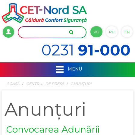
RO
RU
EN
0231
91-000
MENU
ACASĂ
СENTRUL DE PRESĂ
ANUNȚURI
Anunțuri
Convocarea Adunării