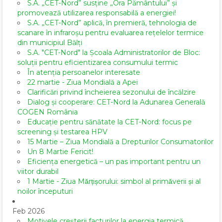
S.A. „CET-Nord” susține „Ora Pământului” și
promovează utilizarea responsabilă a energiei!
S.A. „CET-Nord” aplică, în premieră, tehnologia de
scanare în infraroșu pentru evaluarea rețelelor termice
din municipiul Bălți
S.A. "CET-Nord" la Școala Administratorilor de Bloc:
soluții pentru eficientizarea consumului termic
În atenția persoanelor interesate
22 martie - Ziua Mondială a Apei
Clarificări privind încheierea sezonului de încălzire
Dialog și cooperare: CET-Nord la Adunarea Generală
COGEN România
Educație pentru sănătate la CET-Nord: focus pe
screening și testarea HPV
15 Martie – Ziua Mondială a Drepturilor Consumatorilor
Un 8 Martie Fericit!
Eficiența energetică – un pas important pentru un
viitor durabil
1 Martie - Ziua Mărțișorului: simbol al primăverii și al
noilor începuturi
Feb 2026
Motivele creșterii facturilor la energia termică