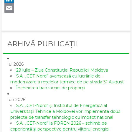
LinkedIn
Email
ARHIVĂ PUBLICAȚII
Iul 2026
29 iulie – Ziua Constituției Republicii Moldova
S.A. „CET-Nord” avansează cu lucrările de
modernizare a rețelelor termice de pe strada 31 August
Încheierea tranzacției de proporții
Iun 2026
S.A. „CET-Nord” și Institutul de Energetică al
Universității Tehnice a Moldovei vor implementa două
proiecte de transfer tehnologic cu impact național
S.A. „CET-Nord” la FOREN 2026 – schimb de
experiență și perspective pentru viitorul energiei