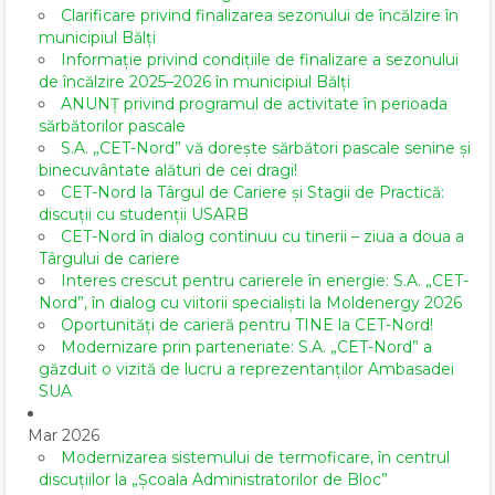
Clarificare privind finalizarea sezonului de încălzire în
municipiul Bălți
Informație privind condițiile de finalizare a sezonului
de încălzire 2025–2026 în municipiul Bălți
ANUNȚ privind programul de activitate în perioada
sărbătorilor pascale
S.A. „CET-Nord” vă dorește sărbători pascale senine și
binecuvântate alături de cei dragi!
CET-Nord la Târgul de Cariere și Stagii de Practică:
discuții cu studenții USARB
CET-Nord în dialog continuu cu tinerii – ziua a doua a
Târgului de cariere
Interes crescut pentru carierele în energie: S.A. „CET-
Nord”, în dialog cu viitorii specialiști la Moldenergy 2026
Oportunități de carieră pentru TINE la CET-Nord!
Modernizare prin parteneriate: S.A. „CET-Nord” a
găzduit o vizită de lucru a reprezentanților Ambasadei
SUA
Mar 2026
Modernizarea sistemului de termoficare, în centrul
discuțiilor la „Școala Administratorilor de Bloc”