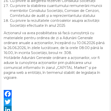
Cu privire la alegerea rezervei Consiliului Societății
Cu privire la stabilirea cuantumului remunerării muncii
membrilor Consiliului Societății, Comisiei de Cenzori,
Comitetului de audit și a reprezentantului statului
Cu privire la rezultatele controalelor asupra activității
Societății efectuate în anul 2025
Acționarul va avea posibilitatea să facă cunoștință cu
materialele pentru ordinea de zi a Adunării Generale
ordinare anuale a acționarilor, începând cu 10.06.2026 până
la 26.06.2026, în zilele lucrătoare, de la orele 08:00 până la
16:00, în incinta Societății, biroul nr. 308.
Hotărârile Adunării Generale ordinare a acționarilor, vor fi
aduse la cunoștința acționarilor prin publicarea unui
comunicat informativ în ziarul „CAPITAL Market” și pe
pagina web a entității, în termenul stabilit de legislația în
vigoare.
Facebook
Twitter