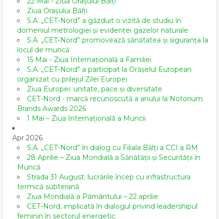
22 Mai - Ziua Orașului Bălți
Ziua Orașului Bălți
S.A. „CET-Nord” a găzduit o vizită de studiu în
domeniul metrologiei și evidenței gazelor naturale
S.A. „CET-Nord” promovează sănătatea și siguranța la
locul de muncă
15 Mai - Ziua Internațională a Familiei
S.A. „CET-Nord” a participat la Orășelul European
organizat cu prilejul Zilei Europei
Ziua Europei: unitate, pace și diversitate
CET-Nord - marcă recunoscută a anului la Notorium
Brands Awards 2026
1 Mai – Ziua Internațională a Muncii
Apr 2026
S.A. „CET-Nord” în dialog cu Filiala Bălți a CCI a RM
28 Aprilie – Ziua Mondială a Sănătății și Securității în
Muncă
Strada 31 August: lucrările încep cu infrastructura
termică subterană
Ziua Mondială a Pământului – 22 aprilie
CET-Nord, implicată în dialogul privind leadershipul
feminin în sectorul energetic.