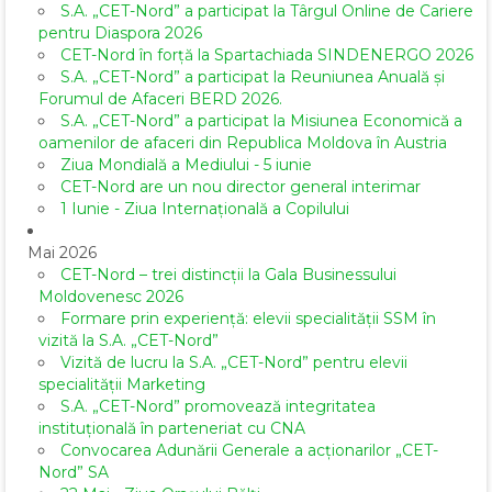
S.A. „CET-Nord” a participat la Târgul Online de Cariere
pentru Diaspora 2026
CET-Nord în forță la Spartachiada SINDENERGO 2026
S.A. „CET-Nord” a participat la Reuniunea Anuală și
Forumul de Afaceri BERD 2026.
S.A. „CET-Nord” a participat la Misiunea Economică a
oamenilor de afaceri din Republica Moldova în Austria
Ziua Mondială a Mediului - 5 iunie
CET-Nord are un nou director general interimar
1 Iunie - Ziua Internațională a Copilului
Mai 2026
CET-Nord – trei distincții la Gala Businessului
Moldovenesc 2026
Formare prin experiență: elevii specialității SSM în
vizită la S.A. „CET-Nord”
Vizită de lucru la S.A. „CET-Nord” pentru elevii
specialității Marketing
S.A. „CET-Nord” promovează integritatea
instituțională în parteneriat cu CNA
Convocarea Adunării Generale a acționarilor „CET-
Nord” SA