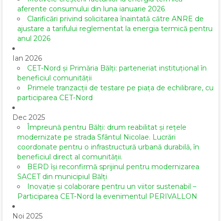
aferente consumului din luna ianuarie 2026
Clarificări privind solicitarea înaintată către ANRE de
ajustare a tarifului reglementat la energia termică pentru
anul 2026
Ian 2026
CET-Nord și Primăria Bălți: parteneriat instituțional în
beneficiul comunității
Primele tranzacții de testare pe piața de echilibrare, cu
participarea CET-Nord
Dec 2025
Împreună pentru Bălți: drum reabilitat și rețele
modernizate pe strada Sfântul Nicolae. Lucrări
coordonate pentru o infrastructură urbană durabilă, în
beneficiul direct al comunității.
BERD își reconfirmă sprijinul pentru modernizarea
SACET din municipiul Bălți
Inovație și colaborare pentru un viitor sustenabil –
Participarea CET-Nord la evenimentul PERIVALLON
Noi 2025