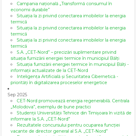
Campania națională „Transformă consumul în
economii durabile”
Situația la zi privind conectarea imobilelor la energia
termică
Situația la zi privind conectarea imobilelor la energia
termică
Situația la zi privind conectarea imobilelor la energia
termică
S.A. „CET-Nord” – precizări suplimentare privind
situația furnizării energiei termice în municipiul Bălți
Situația furnizării energiei termice în municipiul Bălți -
informații actualizate de la CET-Nord
Inteligența Artificială și Securitatea Cibernetică -
priorități în digitalizarea proceselor energetice
Sep 2025
CET-Nord promovează energia regenerabilă. Centrala
„Molodova”, exemplu de bune practici
Studenții Universității Tehnice din Timișoara în vizită de
informare la S.A. „CET-Nord”
Rezultatele concursului pentru ocuparea funcției
vacante de director general al S.A. ,,CET-Nord”