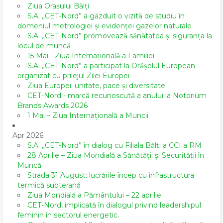
Ziua Orașului Bălți
S.A. „CET-Nord” a găzduit o vizită de studiu în
domeniul metrologiei și evidenței gazelor naturale
S.A. „CET-Nord” promovează sănătatea și siguranța la
locul de muncă
15 Mai - Ziua Internațională a Familiei
S.A. „CET-Nord” a participat la Orășelul European
organizat cu prilejul Zilei Europei
Ziua Europei: unitate, pace și diversitate
CET-Nord - marcă recunoscută a anului la Notorium
Brands Awards 2026
1 Mai – Ziua Internațională a Muncii
Apr 2026
S.A. „CET-Nord” în dialog cu Filiala Bălți a CCI a RM
28 Aprilie – Ziua Mondială a Sănătății și Securității în
Muncă
Strada 31 August: lucrările încep cu infrastructura
termică subterană
Ziua Mondială a Pământului – 22 aprilie
CET-Nord, implicată în dialogul privind leadershipul
feminin în sectorul energetic.