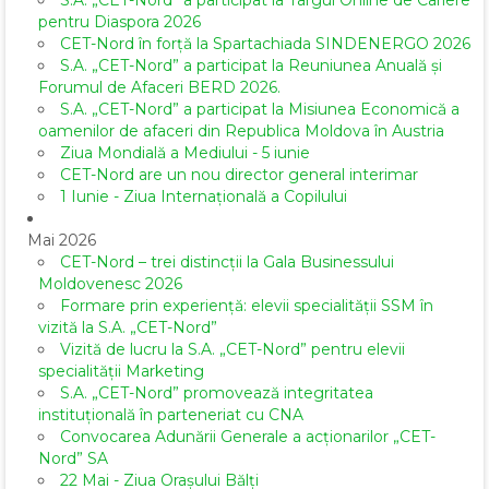
S.A. „CET-Nord” a participat la Târgul Online de Cariere
pentru Diaspora 2026
CET-Nord în forță la Spartachiada SINDENERGO 2026
S.A. „CET-Nord” a participat la Reuniunea Anuală și
Forumul de Afaceri BERD 2026.
S.A. „CET-Nord” a participat la Misiunea Economică a
oamenilor de afaceri din Republica Moldova în Austria
Ziua Mondială a Mediului - 5 iunie
CET-Nord are un nou director general interimar
1 Iunie - Ziua Internațională a Copilului
Mai 2026
CET-Nord – trei distincții la Gala Businessului
Moldovenesc 2026
Formare prin experiență: elevii specialității SSM în
vizită la S.A. „CET-Nord”
Vizită de lucru la S.A. „CET-Nord” pentru elevii
specialității Marketing
S.A. „CET-Nord” promovează integritatea
instituțională în parteneriat cu CNA
Convocarea Adunării Generale a acționarilor „CET-
Nord” SA
22 Mai - Ziua Orașului Bălți