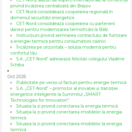
CET-Nord, alături de experți internaționali, la conferința
privind încălzirea centralizată din Brașov
CET-Nord consolidează cooperarea regională în
domeniul securității energetice
CET-Nord consolidează cooperarea cu partenerii
danezi pentru modernizarea termoficării la Bălți
Instrucțiuni privind semnarea contractului de furnizare
a energiei termice pentru consumatorii casnici
Încălzirea pe orizontală – soluția modernă pentru
confortul tău
S.A. „CET-Nord” adresează felicitări colegului Vladimir
Schiba
Oct 2025
Publicitate pe verso-ul facturii pentru energie termică
S.A. „CET-Nord” – promotor al inovației și tranziției
energetice inteligente la Summitul „SMART
Technologies for Innovation”
Situația la zi privind conectarea la energia termică
Situația la zi privind conectarea imobilelor la energia
termică
Situația la zi privind conectarea imobilelor la energia
termică