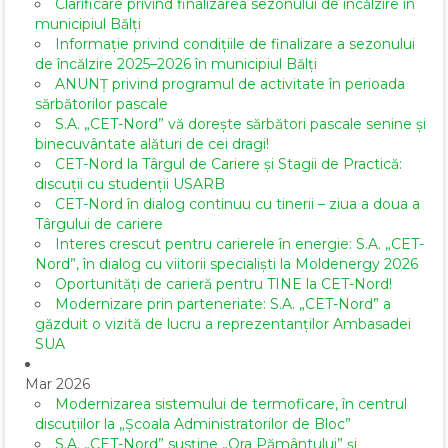
Clarificare privind finalizarea sezonului de încălzire în
municipiul Bălți
Informație privind condițiile de finalizare a sezonului
de încălzire 2025–2026 în municipiul Bălți
ANUNȚ privind programul de activitate în perioada
sărbătorilor pascale
S.A. „CET-Nord” vă dorește sărbători pascale senine și
binecuvântate alături de cei dragi!
CET-Nord la Târgul de Cariere și Stagii de Practică:
discuții cu studenții USARB
CET-Nord în dialog continuu cu tinerii – ziua a doua a
Târgului de cariere
Interes crescut pentru carierele în energie: S.A. „CET-
Nord”, în dialog cu viitorii specialiști la Moldenergy 2026
Oportunități de carieră pentru TINE la CET-Nord!
Modernizare prin parteneriate: S.A. „CET-Nord” a
găzduit o vizită de lucru a reprezentanților Ambasadei
SUA
Mar 2026
Modernizarea sistemului de termoficare, în centrul
discuțiilor la „Școala Administratorilor de Bloc”
S.A. „CET-Nord” susține „Ora Pământului” și