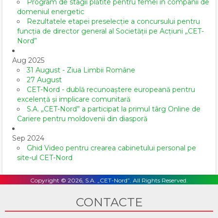
Program de stagii plătite pentru femei în companii de
domeniul energetic
Rezultatele etapei preselecție a concursului pentru
funcția de director general al Societăţii pe Acţiuni „CET-
Nord”
Aug 2025
31 August - Ziua Limbii Române
27 August
CET-Nord - dublă recunoaștere europeană pentru
excelență și implicare comunitară
S.A. „CET-Nord” a participat la primul târg Online de
Cariere pentru moldovenii din diasporă
Sep 2024
Ghid Video pentru crearea cabinetului personal pe
site-ul CET-Nord
Copyright © 2026, S.A. „CET-Nord”. All Rights Reserved.
CONTACTE