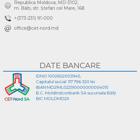
Republica Moldova, MD-3102,
m. Bălţi, str. Ştefan cel Mare, 168
+(373-231) 91-000
office@cet-nord.md
DATE BANCARE
IDNO 1002602003945,
Capitalul social :117 796 320 lei
IBAN:MD21ML022510000000004015
B.C. Moldindconbank SA sucursala Bălți
BIC MOLDMD2X