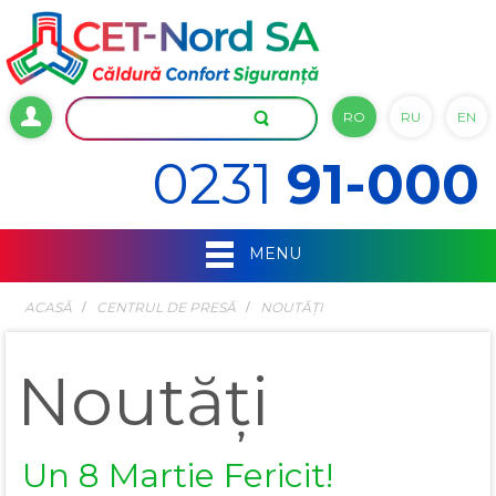
RO
RU
EN
0231
91-000
MENU
ACASĂ
СENTRUL DE PRESĂ
NOUTĂȚI
Noutăți
Un 8 Martie Fericit!