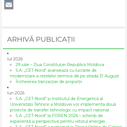
LinkedIn
Email
ARHIVĂ PUBLICAȚII
Iul 2026
29 iulie – Ziua Constituției Republicii Moldova
S.A. „CET-Nord” avansează cu lucrările de
modernizare a rețelelor termice de pe strada 31 August
Încheierea tranzacției de proporții
Iun 2026
S.A. „CET-Nord” și Institutul de Energetică al
Universității Tehnice a Moldovei vor implementa două
proiecte de transfer tehnologic cu impact național
S.A. „CET-Nord” la FOREN 2026 – schimb de
experiență și perspective pentru viitorul energiei