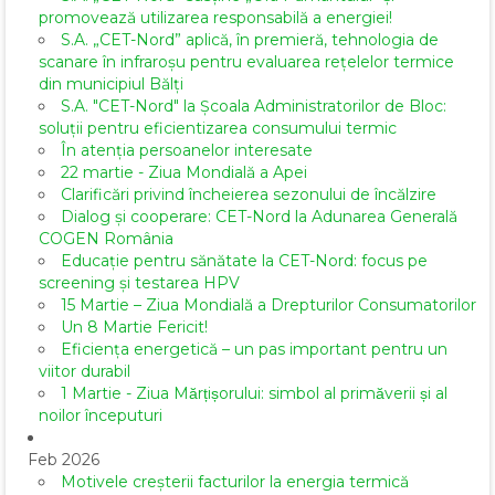
promovează utilizarea responsabilă a energiei!
S.A. „CET-Nord” aplică, în premieră, tehnologia de
scanare în infraroșu pentru evaluarea rețelelor termice
din municipiul Bălți
S.A. "CET-Nord" la Școala Administratorilor de Bloc:
soluții pentru eficientizarea consumului termic
În atenția persoanelor interesate
22 martie - Ziua Mondială a Apei
Clarificări privind încheierea sezonului de încălzire
Dialog și cooperare: CET-Nord la Adunarea Generală
COGEN România
Educație pentru sănătate la CET-Nord: focus pe
screening și testarea HPV
15 Martie – Ziua Mondială a Drepturilor Consumatorilor
Un 8 Martie Fericit!
Eficiența energetică – un pas important pentru un
viitor durabil
1 Martie - Ziua Mărțișorului: simbol al primăverii și al
noilor începuturi
Feb 2026
Motivele creșterii facturilor la energia termică