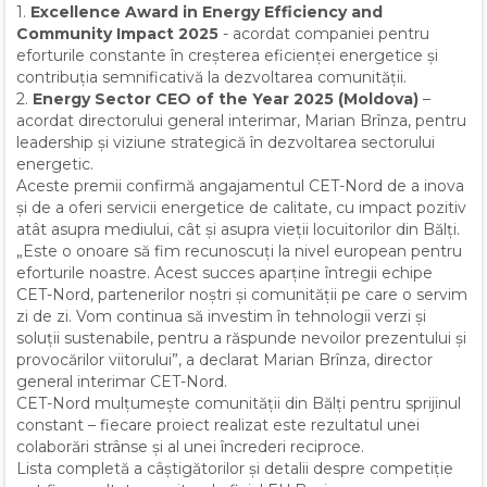
1.
Excellence Award in Energy Efficiency and
Community Impact 2025
- acordat companiei pentru
eforturile constante în creșterea eficienței energetice și
contribuția semnificativă la dezvoltarea comunității.
2.
Energy Sector CEO of the Year 2025 (Moldova)
–
acordat directorului general interimar, Marian Brînza, pentru
leadership și viziune strategică în dezvoltarea sectorului
energetic.
Aceste premii confirmă angajamentul CET-Nord de a inova
și de a oferi servicii energetice de calitate, cu impact pozitiv
atât asupra mediului, cât și asupra vieții locuitorilor din Bălți.
„Este o onoare să fim recunoscuți la nivel european pentru
eforturile noastre. Acest succes aparține întregii echipe
CET-Nord, partenerilor noștri și comunității pe care o servim
zi de zi. Vom continua să investim în tehnologii verzi și
soluții sustenabile, pentru a răspunde nevoilor prezentului și
provocărilor viitorului”, a declarat Marian Brînza, director
general interimar CET-Nord.
CET-Nord mulțumește comunității din Bălți pentru sprijinul
constant – fiecare proiect realizat este rezultatul unei
colaborări strânse și al unei încrederi reciproce.
Lista completă a câștigătorilor și detalii despre competiție