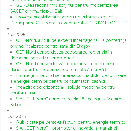
BERD își reconfirmă sprijinul pentru modernizarea
SACET din municipiul Bălți
Inovație și colaborare pentru un viitor sustenabil –
Participarea CET-Nord la evenimentul PERIVALLON
Noi 2025
CET-Nord, alături de experți internaționali, la conferința
privind încălzirea centralizată din Brașov
CET-Nord consolidează cooperarea regională în
domeniul securității energetice
CET-Nord consolidează cooperarea cu partenerii
danezi pentru modernizarea termoficării la Bălți
Instrucțiuni privind semnarea contractului de furnizare
a energiei termice pentru consumatorii casnici
Încălzirea pe orizontală – soluția modernă pentru
confortul tău
S.A. „CET-Nord” adresează felicitări colegului Vladimir
Schiba
Oct 2025
Publicitate pe verso-ul facturii pentru energie termică
S.A. „CET-Nord” – promotor al inovației și tranziției