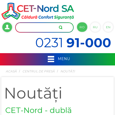
RO
RU
EN
0231
91-000
MENU
ACASĂ
СENTRUL DE PRESĂ
NOUTĂȚI
Noutăți
CET-Nord - dublă