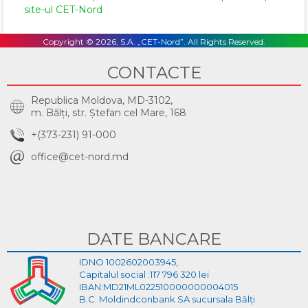
site-ul CET-Nord
Copyright © 2026, S.A. „CET-Nord”. All Rights Reserved.
CONTACTE
Republica Moldova, MD-3102,
m. Bălţi, str. Ştefan cel Mare, 168
+(373-231) 91-000
office@cet-nord.md
DATE BANCARE
IDNO 1002602003945,
Capitalul social :117 796 320 lei
IBAN:MD21ML022510000000004015
B.C. Moldindconbank SA sucursala Bălți