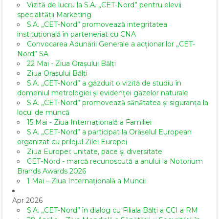
Vizită de lucru la S.A. „CET-Nord” pentru elevii
specialității Marketing
S.A. „CET-Nord” promovează integritatea
instituțională în parteneriat cu CNA
Convocarea Adunării Generale a acționarilor „CET-
Nord” SA
22 Mai - Ziua Orașului Bălți
Ziua Orașului Bălți
S.A. „CET-Nord” a găzduit o vizită de studiu în
domeniul metrologiei și evidenței gazelor naturale
S.A. „CET-Nord” promovează sănătatea și siguranța la
locul de muncă
15 Mai - Ziua Internațională a Familiei
S.A. „CET-Nord” a participat la Orășelul European
organizat cu prilejul Zilei Europei
Ziua Europei: unitate, pace și diversitate
CET-Nord - marcă recunoscută a anului la Notorium
Brands Awards 2026
1 Mai – Ziua Internațională a Muncii
Apr 2026
S.A. „CET-Nord” în dialog cu Filiala Bălți a CCI a RM