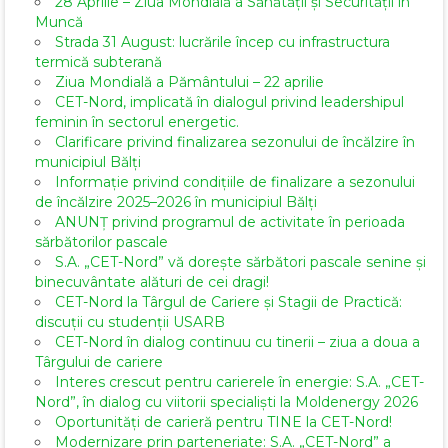
28 Aprilie – Ziua Mondială a Sănătății și Securității în
Muncă
Strada 31 August: lucrările încep cu infrastructura
termică subterană
Ziua Mondială a Pământului – 22 aprilie
CET-Nord, implicată în dialogul privind leadershipul
feminin în sectorul energetic.
Clarificare privind finalizarea sezonului de încălzire în
municipiul Bălți
Informație privind condițiile de finalizare a sezonului
de încălzire 2025–2026 în municipiul Bălți
ANUNȚ privind programul de activitate în perioada
sărbătorilor pascale
S.A. „CET-Nord” vă dorește sărbători pascale senine și
binecuvântate alături de cei dragi!
CET-Nord la Târgul de Cariere și Stagii de Practică:
discuții cu studenții USARB
CET-Nord în dialog continuu cu tinerii – ziua a doua a
Târgului de cariere
Interes crescut pentru carierele în energie: S.A. „CET-
Nord”, în dialog cu viitorii specialiști la Moldenergy 2026
Oportunități de carieră pentru TINE la CET-Nord!
Modernizare prin parteneriate: S.A. „CET-Nord” a