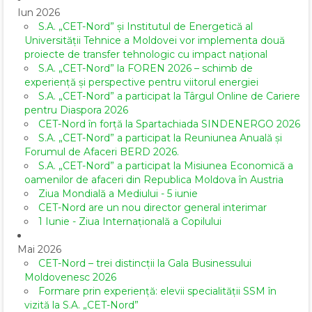
Iun 2026
S.A. „CET-Nord” și Institutul de Energetică al
Universității Tehnice a Moldovei vor implementa două
proiecte de transfer tehnologic cu impact național
S.A. „CET-Nord” la FOREN 2026 – schimb de
experiență și perspective pentru viitorul energiei
S.A. „CET-Nord” a participat la Târgul Online de Cariere
pentru Diaspora 2026
CET-Nord în forță la Spartachiada SINDENERGO 2026
S.A. „CET-Nord” a participat la Reuniunea Anuală și
Forumul de Afaceri BERD 2026.
S.A. „CET-Nord” a participat la Misiunea Economică a
oamenilor de afaceri din Republica Moldova în Austria
Ziua Mondială a Mediului - 5 iunie
CET-Nord are un nou director general interimar
1 Iunie - Ziua Internațională a Copilului
Mai 2026
CET-Nord – trei distincții la Gala Businessului
Moldovenesc 2026
Formare prin experiență: elevii specialității SSM în
vizită la S.A. „CET-Nord”