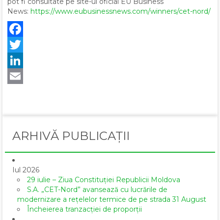
pot fi consultate pe site-ul oficial EU Business
News:
https://www.eubusinessnews.com/winners/cet-nord/
Facebook
Twitter
LinkedIn
Email
ARHIVĂ PUBLICAȚII
Iul 2026
29 iulie – Ziua Constituției Republicii Moldova
S.A. „CET-Nord” avansează cu lucrările de
modernizare a rețelelor termice de pe strada 31 August
Încheierea tranzacției de proporții