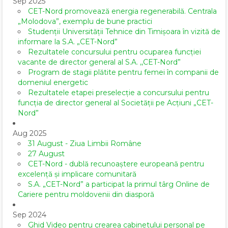
Sep 2025
CET-Nord promovează energia regenerabilă. Centrala
„Molodova”, exemplu de bune practici
Studenții Universității Tehnice din Timișoara în vizită de
informare la S.A. „CET-Nord”
Rezultatele concursului pentru ocuparea funcției
vacante de director general al S.A. ,,CET-Nord”
Program de stagii plătite pentru femei în companii de
domeniul energetic
Rezultatele etapei preselecție a concursului pentru
funcția de director general al Societăţii pe Acţiuni „CET-
Nord”
Aug 2025
31 August - Ziua Limbii Române
27 August
CET-Nord - dublă recunoaștere europeană pentru
excelență și implicare comunitară
S.A. „CET-Nord” a participat la primul târg Online de
Cariere pentru moldovenii din diasporă
Sep 2024
Ghid Video pentru crearea cabinetului personal pe