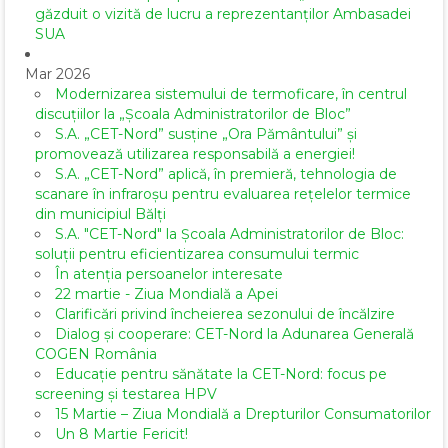
găzduit o vizită de lucru a reprezentanților Ambasadei
SUA
Mar 2026
Modernizarea sistemului de termoficare, în centrul
discuțiilor la „Școala Administratorilor de Bloc”
S.A. „CET-Nord” susține „Ora Pământului” și
promovează utilizarea responsabilă a energiei!
S.A. „CET-Nord” aplică, în premieră, tehnologia de
scanare în infraroșu pentru evaluarea rețelelor termice
din municipiul Bălți
S.A. "CET-Nord" la Școala Administratorilor de Bloc:
soluții pentru eficientizarea consumului termic
În atenția persoanelor interesate
22 martie - Ziua Mondială a Apei
Clarificări privind încheierea sezonului de încălzire
Dialog și cooperare: CET-Nord la Adunarea Generală
COGEN România
Educație pentru sănătate la CET-Nord: focus pe
screening și testarea HPV
15 Martie – Ziua Mondială a Drepturilor Consumatorilor
Un 8 Martie Fericit!