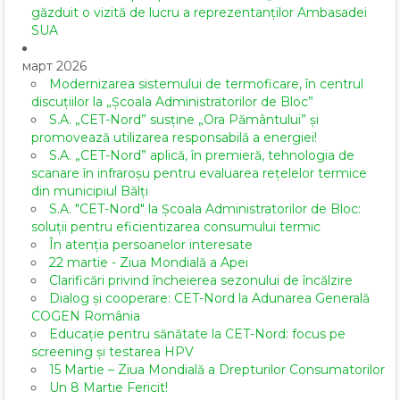
găzduit o vizită de lucru a reprezentanților Ambasadei
SUA
март 2026
Modernizarea sistemului de termoficare, în centrul
discuțiilor la „Școala Administratorilor de Bloc”
S.A. „CET-Nord” susține „Ora Pământului” și
promovează utilizarea responsabilă a energiei!
S.A. „CET-Nord” aplică, în premieră, tehnologia de
scanare în infraroșu pentru evaluarea rețelelor termice
din municipiul Bălți
S.A. "CET-Nord" la Școala Administratorilor de Bloc:
soluții pentru eficientizarea consumului termic
În atenția persoanelor interesate
22 martie - Ziua Mondială a Apei
Clarificări privind încheierea sezonului de încălzire
Dialog și cooperare: CET-Nord la Adunarea Generală
COGEN România
Educație pentru sănătate la CET-Nord: focus pe
screening și testarea HPV
15 Martie – Ziua Mondială a Drepturilor Consumatorilor
Un 8 Martie Fericit!