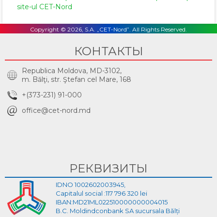
site-ul CET-Nord
Copyright © 2026, S.A. „CET-Nord”. All Rights Reserved.
КОНТАКТЫ
Republica Moldova, MD-3102,
m. Bălţi, str. Ştefan cel Mare, 168
+(373-231) 91-000
office@cet-nord.md
РЕКВИЗИТЫ
IDNO 1002602003945,
Capitalul social :117 796 320 lei
IBAN:MD21ML022510000000004015
B.C. Moldindconbank SA sucursala Bălți