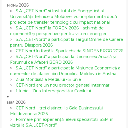
июнь 2026
S.A. „CET-Nord” și Institutul de Energetică al
Universității Tehnice a Moldovei vor implementa două
proiecte de transfer tehnologic cu impact național
S.A. „CET-Nord” la FOREN 2026 – schimb de
experiență și perspective pentru viitorul energiei
S.A. „CET-Nord” a participat la Târgul Online de Cariere
pentru Diaspora 2026
CET-Nord în forță la Spartachiada SINDENERGO 2026
S.A. „CET-Nord” a participat la Reuniunea Anuală și
Forumul de Afaceri BERD 2026.
S.A. „CET-Nord” a participat la Misiunea Economică a
oamenilor de afaceri din Republica Moldova în Austria
Ziua Mondială a Mediului - 5 iunie
CET-Nord are un nou director general interimar
1 Iunie - Ziua Internațională a Copilului
мая 2026
CET-Nord – trei distincții la Gala Businessului
Moldovenesc 2026
Formare prin experiență: elevii specialității SSM în
vizită la S.A. „CET-Nord”