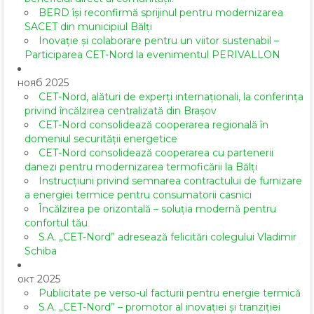
BERD își reconfirmă sprijinul pentru modernizarea
SACET din municipiul Bălți
Inovație și colaborare pentru un viitor sustenabil –
Participarea CET-Nord la evenimentul PERIVALLON
нояб 2025
CET-Nord, alături de experți internaționali, la conferința
privind încălzirea centralizată din Brașov
CET-Nord consolidează cooperarea regională în
domeniul securității energetice
CET-Nord consolidează cooperarea cu partenerii
danezi pentru modernizarea termoficării la Bălți
Instrucțiuni privind semnarea contractului de furnizare
a energiei termice pentru consumatorii casnici
Încălzirea pe orizontală – soluția modernă pentru
confortul tău
S.A. „CET-Nord” adresează felicitări colegului Vladimir
Schiba
окт 2025
Publicitate pe verso-ul facturii pentru energie termică
S.A. „CET-Nord” – promotor al inovației și tranziției