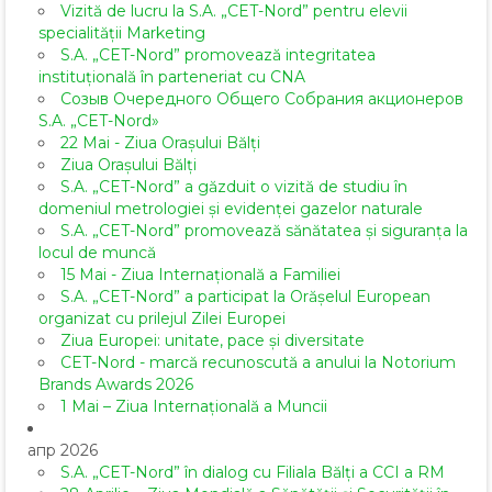
Vizită de lucru la S.A. „CET-Nord” pentru elevii
specialității Marketing
S.A. „CET-Nord” promovează integritatea
instituțională în parteneriat cu CNA
Созыв Очередного Общего Собрания акционеров
S.A. „CET-Nord»
22 Mai - Ziua Orașului Bălți
Ziua Orașului Bălți
S.A. „CET-Nord” a găzduit o vizită de studiu în
domeniul metrologiei și evidenței gazelor naturale
S.A. „CET-Nord” promovează sănătatea și siguranța la
locul de muncă
15 Mai - Ziua Internațională a Familiei
S.A. „CET-Nord” a participat la Orășelul European
organizat cu prilejul Zilei Europei
Ziua Europei: unitate, pace și diversitate
CET-Nord - marcă recunoscută a anului la Notorium
Brands Awards 2026
1 Mai – Ziua Internațională a Muncii
апр 2026
S.A. „CET-Nord” în dialog cu Filiala Bălți a CCI a RM