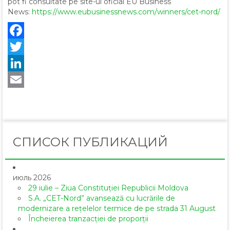
pot fi consultate pe site-ul oficial EU Business
News:
https://www.eubusinessnews.com/winners/cet-nord/
Facebook
Twitter
LinkedIn
Email
СПИСОК ПУБЛИКАЦИЙ
июль 2026
29 iulie – Ziua Constituției Republicii Moldova
S.A. „CET-Nord” avansează cu lucrările de
modernizare a rețelelor termice de pe strada 31 August
Încheierea tranzacției de proporții