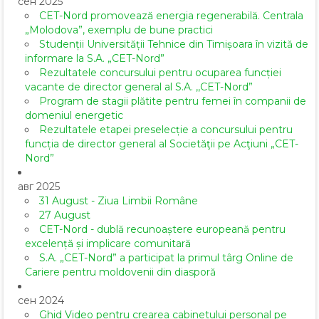
сен 2025
CET-Nord promovează energia regenerabilă. Centrala
„Molodova”, exemplu de bune practici
Studenții Universității Tehnice din Timișoara în vizită de
informare la S.A. „CET-Nord”
Rezultatele concursului pentru ocuparea funcției
vacante de director general al S.A. ,,CET-Nord”
Program de stagii plătite pentru femei în companii de
domeniul energetic
Rezultatele etapei preselecție a concursului pentru
funcția de director general al Societăţii pe Acţiuni „CET-
Nord”
авг 2025
31 August - Ziua Limbii Române
27 August
CET-Nord - dublă recunoaștere europeană pentru
excelență și implicare comunitară
S.A. „CET-Nord” a participat la primul târg Online de
Cariere pentru moldovenii din diasporă
сен 2024
Ghid Video pentru crearea cabinetului personal pe