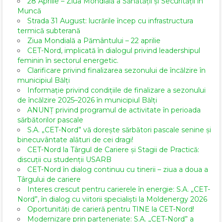
28 Aprilie – Ziua Mondială a Sănătății și Securității în
Muncă
Strada 31 August: lucrările încep cu infrastructura
termică subterană
Ziua Mondială a Pământului – 22 aprilie
CET-Nord, implicată în dialogul privind leadershipul
feminin în sectorul energetic.
Clarificare privind finalizarea sezonului de încălzire în
municipiul Bălți
Informație privind condițiile de finalizare a sezonului
de încălzire 2025–2026 în municipiul Bălți
ANUNȚ privind programul de activitate în perioada
sărbătorilor pascale
S.A. „CET-Nord” vă dorește sărbători pascale senine și
binecuvântate alături de cei dragi!
CET-Nord la Târgul de Cariere și Stagii de Practică:
discuții cu studenții USARB
CET-Nord în dialog continuu cu tinerii – ziua a doua a
Târgului de cariere
Interes crescut pentru carierele în energie: S.A. „CET-
Nord”, în dialog cu viitorii specialiști la Moldenergy 2026
Oportunități de carieră pentru TINE la CET-Nord!
Modernizare prin parteneriate: S.A. „CET-Nord” a