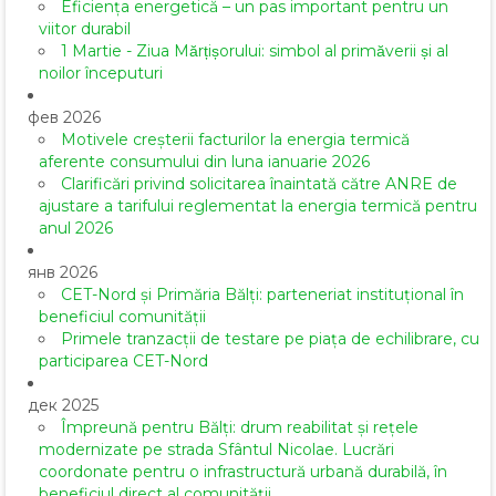
Eficiența energetică – un pas important pentru un
viitor durabil
1 Martie - Ziua Mărțișorului: simbol al primăverii și al
noilor începuturi
фев 2026
Motivele creșterii facturilor la energia termică
aferente consumului din luna ianuarie 2026
Clarificări privind solicitarea înaintată către ANRE de
ajustare a tarifului reglementat la energia termică pentru
anul 2026
янв 2026
CET-Nord și Primăria Bălți: parteneriat instituțional în
beneficiul comunității
Primele tranzacții de testare pe piața de echilibrare, cu
participarea CET-Nord
дек 2025
Împreună pentru Bălți: drum reabilitat și rețele
modernizate pe strada Sfântul Nicolae. Lucrări
coordonate pentru o infrastructură urbană durabilă, în
beneficiul direct al comunității.