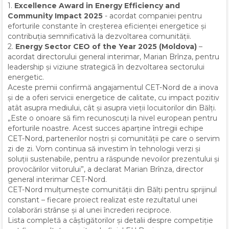
1.
Excellence Award in Energy Efficiency and
Community Impact 2025
- acordat companiei pentru
eforturile constante în creșterea eficienței energetice și
contribuția semnificativă la dezvoltarea comunității.
2.
Energy Sector CEO of the Year 2025 (Moldova)
–
acordat directorului general interimar, Marian Brînza, pentru
leadership și viziune strategică în dezvoltarea sectorului
energetic.
Aceste premii confirmă angajamentul CET-Nord de a inova
și de a oferi servicii energetice de calitate, cu impact pozitiv
atât asupra mediului, cât și asupra vieții locuitorilor din Bălți.
„Este o onoare să fim recunoscuți la nivel european pentru
eforturile noastre. Acest succes aparține întregii echipe
CET-Nord, partenerilor noștri și comunității pe care o servim
zi de zi. Vom continua să investim în tehnologii verzi și
soluții sustenabile, pentru a răspunde nevoilor prezentului și
provocărilor viitorului”, a declarat Marian Brînza, director
general interimar CET-Nord.
CET-Nord mulțumește comunității din Bălți pentru sprijinul
constant – fiecare proiect realizat este rezultatul unei
colaborări strânse și al unei încrederi reciproce.
Lista completă a câștigătorilor și detalii despre competiție