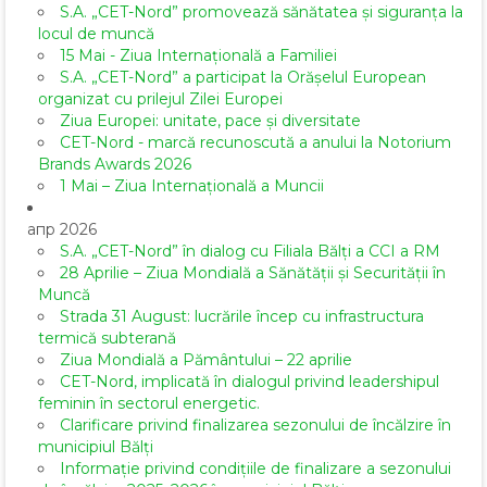
S.A. „CET-Nord” promovează sănătatea și siguranța la
locul de muncă
15 Mai - Ziua Internațională a Familiei
S.A. „CET-Nord” a participat la Orășelul European
organizat cu prilejul Zilei Europei
Ziua Europei: unitate, pace și diversitate
CET-Nord - marcă recunoscută a anului la Notorium
Brands Awards 2026
1 Mai – Ziua Internațională a Muncii
апр 2026
S.A. „CET-Nord” în dialog cu Filiala Bălți a CCI a RM
28 Aprilie – Ziua Mondială a Sănătății și Securității în
Muncă
Strada 31 August: lucrările încep cu infrastructura
termică subterană
Ziua Mondială a Pământului – 22 aprilie
CET-Nord, implicată în dialogul privind leadershipul
feminin în sectorul energetic.
Clarificare privind finalizarea sezonului de încălzire în
municipiul Bălți
Informație privind condițiile de finalizare a sezonului