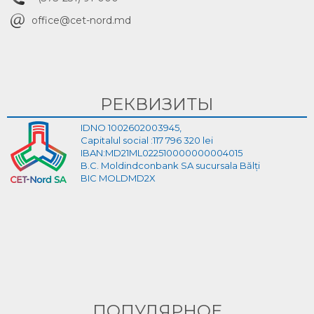
office@cet-nord.md
РЕКВИЗИТЫ
IDNO 1002602003945,
Capitalul social :117 796 320 lei
IBAN:MD21ML022510000000004015
B.C. Moldindconbank SA sucursala Bălți
BIC MOLDMD2X
ПОПУЛЯРНОЕ