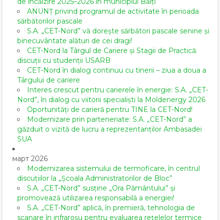
de încălzire 2025–2026 în municipiul Bălți
ANUNȚ privind programul de activitate în perioada
sărbătorilor pascale
S.A. „CET-Nord” vă dorește sărbători pascale senine și
binecuvântate alături de cei dragi!
CET-Nord la Târgul de Cariere și Stagii de Practică:
discuții cu studenții USARB
CET-Nord în dialog continuu cu tinerii – ziua a doua a
Târgului de cariere
Interes crescut pentru carierele în energie: S.A. „CET-
Nord”, în dialog cu viitorii specialiști la Moldenergy 2026
Oportunități de carieră pentru TINE la CET-Nord!
Modernizare prin parteneriate: S.A. „CET-Nord” a
găzduit o vizită de lucru a reprezentanților Ambasadei
SUA
март 2026
Modernizarea sistemului de termoficare, în centrul
discuțiilor la „Școala Administratorilor de Bloc”
S.A. „CET-Nord” susține „Ora Pământului” și
promovează utilizarea responsabilă a energiei!
S.A. „CET-Nord” aplică, în premieră, tehnologia de
scanare în infraroșu pentru evaluarea rețelelor termice