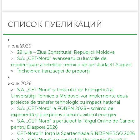
СПИСОК ПУБЛИКАЦИЙ
июль 2026
29 iulie – Ziua Constituției Republicii Moldova
S.A. „CET-Nord” avansează cu lucrările de
modernizare a rețelelor termice de pe strada 31 August
Încheierea tranzacției de proporții
июнь 2026
S.A. „CET-Nord” și Institutul de Energetică al
Universității Tehnice a Moldovei vor implementa două
proiecte de transfer tehnologic cu impact național
S.A. „CET-Nord” la FOREN 2026 – schimb de
experiență și perspective pentru viitorul energiei
S.A. „CET-Nord” a participat la Târgul Online de Cariere
pentru Diaspora 2026
CET-Nord în forță la Spartachiada SINDENERGO 2026
S.A. „CET-Nord” a participat la Reuniunea Anuală și