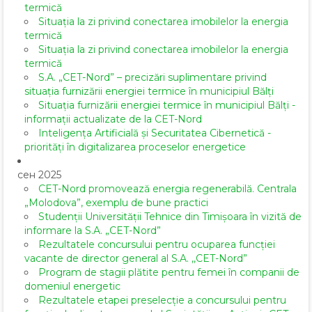
termică
Situația la zi privind conectarea imobilelor la energia
termică
Situația la zi privind conectarea imobilelor la energia
termică
S.A. „CET-Nord” – precizări suplimentare privind
situația furnizării energiei termice în municipiul Bălți
Situația furnizării energiei termice în municipiul Bălți -
informații actualizate de la CET-Nord
Inteligența Artificială și Securitatea Cibernetică -
priorități în digitalizarea proceselor energetice
сен 2025
CET-Nord promovează energia regenerabilă. Centrala
„Molodova”, exemplu de bune practici
Studenții Universității Tehnice din Timișoara în vizită de
informare la S.A. „CET-Nord”
Rezultatele concursului pentru ocuparea funcției
vacante de director general al S.A. ,,CET-Nord”
Program de stagii plătite pentru femei în companii de
domeniul energetic
Rezultatele etapei preselecție a concursului pentru