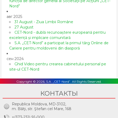
funcția de director general al Societăţii pe Acţiuni „CET-
Nord”
авг 2025
31 August - Ziua Limbii Române
27 August
CET-Nord - dublă recunoaștere europeană pentru
excelență și implicare comunitară
S.A. „CET-Nord” a participat la primul târg Online de
Cariere pentru moldovenii din diasporă
сен 2024
Ghid Video pentru crearea cabinetului personal pe
site-ul CET-Nord
Copyright © 2026, S.A. „CET-Nord”. All Rights Reserved.
КОНТАКТЫ
Republica Moldova, MD-3102,
m. Bălţi, str. Ştefan cel Mare, 168
+(373-231) 91-000