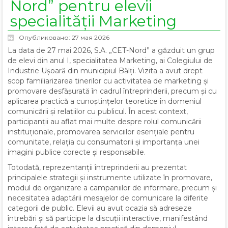
Nord” pentru elevii
specialității Marketing
Опубликовано: 27 мая 2026
La data de 27 mai 2026, S.A. „CET-Nord” a găzduit un grup
de elevi din anul I, specialitatea Marketing, ai Colegiului de
Industrie Ușoară din municipiul Bălți. Vizita a avut drept
scop familiarizarea tinerilor cu activitatea de marketing și
promovare desfășurată în cadrul întreprinderii, precum și cu
aplicarea practică a cunoștințelor teoretice în domeniul
comunicării și relațiilor cu publicul. În acest context,
participanții au aflat mai multe despre rolul comunicării
instituționale, promovarea serviciilor esențiale pentru
comunitate, relația cu consumatorii și importanța unei
imagini publice corecte și responsabile.
Totodată, reprezentanții întreprinderii au prezentat
principalele strategii și instrumente utilizate în promovare,
modul de organizare a campaniilor de informare, precum și
necesitatea adaptării mesajelor de comunicare la diferite
categorii de public. Elevii au avut ocazia să adreseze
întrebări și să participe la discuții interactive, manifestând