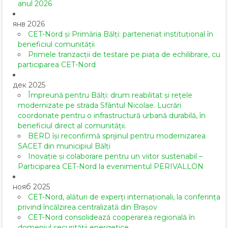
anul 2026
янв 2026
CET-Nord și Primăria Bălți: parteneriat instituțional în
beneficiul comunității
Primele tranzacții de testare pe piața de echilibrare, cu
participarea CET-Nord
дек 2025
Împreună pentru Bălți: drum reabilitat și rețele
modernizate pe strada Sfântul Nicolae. Lucrări
coordonate pentru o infrastructură urbană durabilă, în
beneficiul direct al comunității.
BERD își reconfirmă sprijinul pentru modernizarea
SACET din municipiul Bălți
Inovație și colaborare pentru un viitor sustenabil –
Participarea CET-Nord la evenimentul PERIVALLON
нояб 2025
CET-Nord, alături de experți internaționali, la conferința
privind încălzirea centralizată din Brașov
CET-Nord consolidează cooperarea regională în
domeniul securității energetice