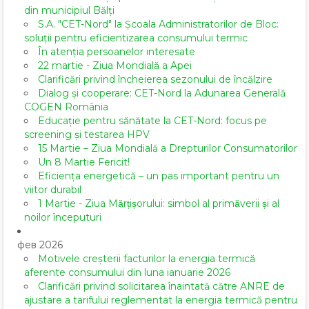
din municipiul Bălți
S.A. "CET-Nord" la Școala Administratorilor de Bloc:
soluții pentru eficientizarea consumului termic
În atenția persoanelor interesate
22 martie - Ziua Mondială a Apei
Clarificări privind încheierea sezonului de încălzire
Dialog și cooperare: CET-Nord la Adunarea Generală
COGEN România
Educație pentru sănătate la CET-Nord: focus pe
screening și testarea HPV
15 Martie – Ziua Mondială a Drepturilor Consumatorilor
Un 8 Martie Fericit!
Eficiența energetică – un pas important pentru un
viitor durabil
1 Martie - Ziua Mărțișorului: simbol al primăverii și al
noilor începuturi
фев 2026
Motivele creșterii facturilor la energia termică
aferente consumului din luna ianuarie 2026
Clarificări privind solicitarea înaintată către ANRE de
ajustare a tarifului reglementat la energia termică pentru