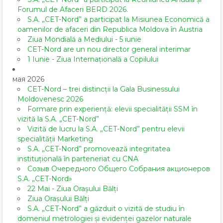
Forumul de Afaceri BERD 2026.
S.A. „CET-Nord” a participat la Misiunea Economică a
oamenilor de afaceri din Republica Moldova în Austria
Ziua Mondială a Mediului - 5 iunie
CET-Nord are un nou director general interimar
1 Iunie - Ziua Internațională a Copilului
мая 2026
CET-Nord – trei distincții la Gala Businessului
Moldovenesc 2026
Formare prin experiență: elevii specialității SSM în
vizită la S.A. „CET-Nord”
Vizită de lucru la S.A. „CET-Nord” pentru elevii
specialității Marketing
S.A. „CET-Nord” promovează integritatea
instituțională în parteneriat cu CNA
Созыв Очередного Общего Собрания акционеров
S.A. „CET-Nord»
22 Mai - Ziua Orașului Bălți
Ziua Orașului Bălți
S.A. „CET-Nord” a găzduit o vizită de studiu în
domeniul metrologiei și evidenței gazelor naturale