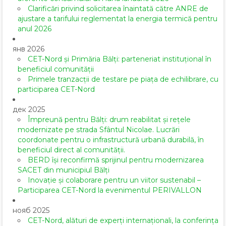
Clarificări privind solicitarea înaintată către ANRE de
ajustare a tarifului reglementat la energia termică pentru
anul 2026
янв 2026
CET-Nord și Primăria Bălți: parteneriat instituțional în
beneficiul comunității
Primele tranzacții de testare pe piața de echilibrare, cu
participarea CET-Nord
дек 2025
Împreună pentru Bălți: drum reabilitat și rețele
modernizate pe strada Sfântul Nicolae. Lucrări
coordonate pentru o infrastructură urbană durabilă, în
beneficiul direct al comunității.
BERD își reconfirmă sprijinul pentru modernizarea
SACET din municipiul Bălți
Inovație și colaborare pentru un viitor sustenabil –
Participarea CET-Nord la evenimentul PERIVALLON
нояб 2025
CET-Nord, alături de experți internaționali, la conferința