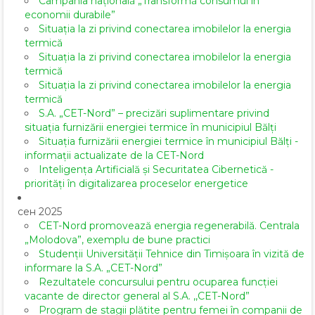
Campania națională „Transformă consumul în
economii durabile”
Situația la zi privind conectarea imobilelor la energia
termică
Situația la zi privind conectarea imobilelor la energia
termică
Situația la zi privind conectarea imobilelor la energia
termică
S.A. „CET-Nord” – precizări suplimentare privind
situația furnizării energiei termice în municipiul Bălți
Situația furnizării energiei termice în municipiul Bălți -
informații actualizate de la CET-Nord
Inteligența Artificială și Securitatea Cibernetică -
priorități în digitalizarea proceselor energetice
сен 2025
CET-Nord promovează energia regenerabilă. Centrala
„Molodova”, exemplu de bune practici
Studenții Universității Tehnice din Timișoara în vizită de
informare la S.A. „CET-Nord”
Rezultatele concursului pentru ocuparea funcției
vacante de director general al S.A. ,,CET-Nord”
Program de stagii plătite pentru femei în companii de