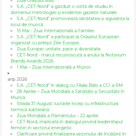
Ziua Orașului Bălți
S.A. „CET-Nord” a găzduit o vizită de studiu în
domeniul metrologiei și evidenței gazelor naturale
S.A. „CET-Nord” promovează sănătatea și siguranța la
locul de muncă
15 Mai - Ziua Internațională a Familiei
S.A. „CET-Nord” a participat la Orășelul European
organizat cu prilejul Zilei Europei
Ziua Europei: unitate, pace și diversitate
CET-Nord - marcă recunoscută a anului la Notorium
Brands Awards 2026
1 Mai – Ziua Internațională a Muncii
апр 2026
S.A. „CET-Nord” în dialog cu Filiala Bălți a CCI a RM
28 Aprilie – Ziua Mondială a Sănătății și Securității în
Muncă
Strada 31 August: lucrările încep cu infrastructura
termică subterană
Ziua Mondială a Pământului – 22 aprilie
CET-Nord, implicată în dialogul privind leadershipul
feminin în sectorul energetic.
Clarificare privind finalizarea sezonului de încălzire în