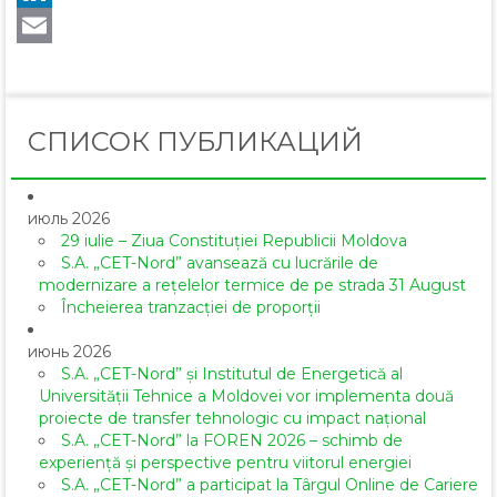
LinkedIn
Email
СПИСОК ПУБЛИКАЦИЙ
июль 2026
29 iulie – Ziua Constituției Republicii Moldova
S.A. „CET-Nord” avansează cu lucrările de
modernizare a rețelelor termice de pe strada 31 August
Încheierea tranzacției de proporții
июнь 2026
S.A. „CET-Nord” și Institutul de Energetică al
Universității Tehnice a Moldovei vor implementa două
proiecte de transfer tehnologic cu impact național
S.A. „CET-Nord” la FOREN 2026 – schimb de
experiență și perspective pentru viitorul energiei
S.A. „CET-Nord” a participat la Târgul Online de Cariere