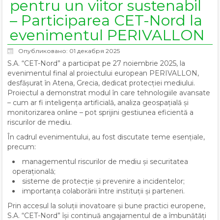
pentru un viitor sustenabil
– Participarea CET-Nord la
evenimentul PERIVALLON
Опубликовано: 01 декабря 2025
S.A. “CET-Nord” a participat pe 27 noiembrie 2025, la
evenimentul final al proiectului european PERIVALLON,
desfășurat în Atena, Grecia, dedicat protecției mediului.
Proiectul a demonstrat modul în care tehnologiile avansate
– cum ar fi inteligența artificială, analiza geospațială și
monitorizarea online – pot sprijini gestiunea eficientă a
riscurilor de mediu.
În cadrul evenimentului, au fost discutate teme esențiale,
precum:
managementul riscurilor de mediu și securitatea
operațională;
sisteme de protecție și prevenire a incidentelor;
importanța colaborării între instituții și parteneri.
Prin accesul la soluții inovatoare și bune practici europene,
S.A. “CET-Nord” își continuă angajamentul de a îmbunătăți