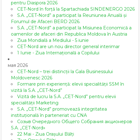
pentru Diaspora 2026
CET-Nord în forță la Spartachiada SINDENERGO 2026
S.A. „CET-Nord” a participat la Reuniunea Anuală și
Forumul de Afaceri BERD 2026.
S.A. „CET-Nord” a participat la Misiunea Economică a
oamenilor de afaceri din Republica Moldova în Austria
Ziua Mondială a Mediului - 5 iunie
CET-Nord are un nou director general interimar
1 Iunie - Ziua Internațională a Copilului
мая 2026
CET-Nord – trei distincții la Gala Businessului
Moldovenesc 2026
Formare prin experiență: elevii specialității SSM în
vizită la S.A. „CET-Nord”
Vizită de lucru la S.A. „CET-Nord” pentru elevii
specialității Marketing
S.A. „CET-Nord” promovează integritatea
instituțională în parteneriat cu CNA
Созыв Очередного Общего Собрания акционеров
S.A. „CET-Nord»
22 Mai - Ziua Orașului Bălți