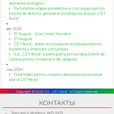
domeniul energetic
Rezultatele etapei preselecție a concursului pentru
funcția de director general al Societăţii pe Acţiuni „CET-
Nord”
авг 2025
31 August - Ziua Limbii Române
27 August
CET-Nord - dublă recunoaștere europeană pentru
excelență și implicare comunitară
S.A. „CET-Nord” a participat la primul târg Online de
Cariere pentru moldovenii din diasporă
сен 2024
Ghid Video pentru crearea cabinetului personal pe
site-ul CET-Nord
Copyright © 2026, S.A. „CET-Nord”. All Rights Reserved.
КОНТАКТЫ
Republica Moldova, MD-3102,