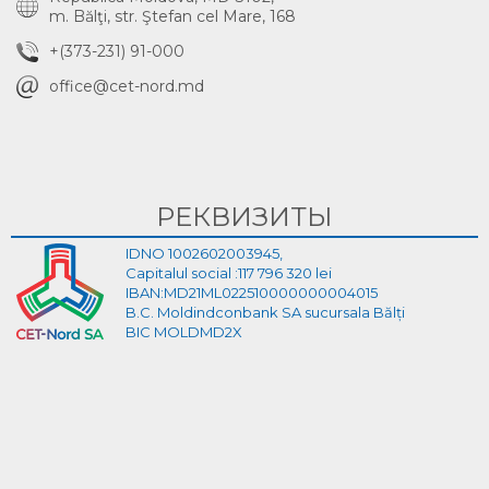
m. Bălţi, str. Ştefan cel Mare, 168
+(373-231) 91-000
office@cet-nord.md
РЕКВИЗИТЫ
IDNO 1002602003945,
Capitalul social :117 796 320 lei
IBAN:MD21ML022510000000004015
B.C. Moldindconbank SA sucursala Bălți
BIC MOLDMD2X