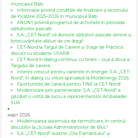
municipiul Bălți
Informație privind condițiile de finalizare a sezonului
de încălzire 2025–2026 în municipiul Bălți
ANUNȚ privind programul de activitate în perioada
sărbătorilor pascale
S.A. „CET-Nord” vă dorește sărbători pascale senine și
binecuvântate alături de cei dragi!
CET-Nord la Târgul de Cariere și Stagii de Practică:
discuții cu studenții USARB
CET-Nord în dialog continuu cu tinerii – ziua a doua a
Târgului de cariere
Interes crescut pentru carierele în energie: S.A. „CET-
Nord”, în dialog cu viitorii specialiști la Moldenergy 2026
Oportunități de carieră pentru TINE la CET-Nord!
Modernizare prin parteneriate: S.A. „CET-Nord” a
găzduit o vizită de lucru a reprezentanților Ambasadei
SUA
март 2026
Modernizarea sistemului de termoficare, în centrul
discuțiilor la „Școala Administratorilor de Bloc”
S.A. „CET-Nord” susține „Ora Pământului” și