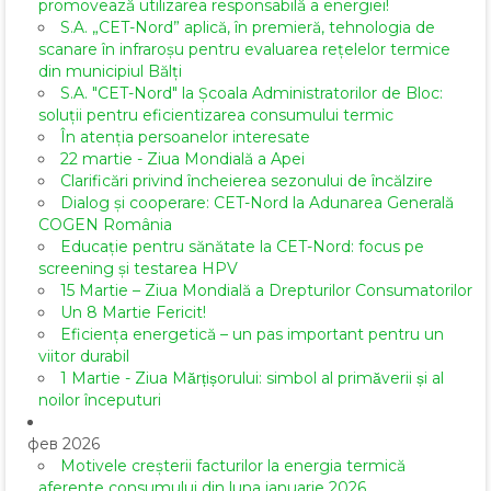
promovează utilizarea responsabilă a energiei!
S.A. „CET-Nord” aplică, în premieră, tehnologia de
scanare în infraroșu pentru evaluarea rețelelor termice
din municipiul Bălți
S.A. "CET-Nord" la Școala Administratorilor de Bloc:
soluții pentru eficientizarea consumului termic
În atenția persoanelor interesate
22 martie - Ziua Mondială a Apei
Clarificări privind încheierea sezonului de încălzire
Dialog și cooperare: CET-Nord la Adunarea Generală
COGEN România
Educație pentru sănătate la CET-Nord: focus pe
screening și testarea HPV
15 Martie – Ziua Mondială a Drepturilor Consumatorilor
Un 8 Martie Fericit!
Eficiența energetică – un pas important pentru un
viitor durabil
1 Martie - Ziua Mărțișorului: simbol al primăverii și al
noilor începuturi
фев 2026
Motivele creșterii facturilor la energia termică
aferente consumului din luna ianuarie 2026