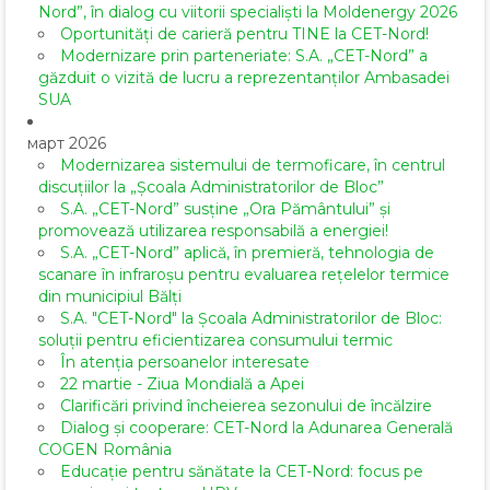
Nord”, în dialog cu viitorii specialiști la Moldenergy 2026
Oportunități de carieră pentru TINE la CET-Nord!
Modernizare prin parteneriate: S.A. „CET-Nord” a
găzduit o vizită de lucru a reprezentanților Ambasadei
SUA
март 2026
Modernizarea sistemului de termoficare, în centrul
discuțiilor la „Școala Administratorilor de Bloc”
S.A. „CET-Nord” susține „Ora Pământului” și
promovează utilizarea responsabilă a energiei!
S.A. „CET-Nord” aplică, în premieră, tehnologia de
scanare în infraroșu pentru evaluarea rețelelor termice
din municipiul Bălți
S.A. "CET-Nord" la Școala Administratorilor de Bloc:
soluții pentru eficientizarea consumului termic
În atenția persoanelor interesate
22 martie - Ziua Mondială a Apei
Clarificări privind încheierea sezonului de încălzire
Dialog și cooperare: CET-Nord la Adunarea Generală
COGEN România
Educație pentru sănătate la CET-Nord: focus pe