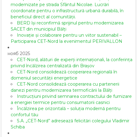
modernizate pe strada Sfântul Nicolae. Lucrări
coordonate pentru o infrastructură urbană durabilă, în
beneficiul direct al comunității.
BERD își reconfirmă sprijinul pentru modernizarea
SACET din municipiul Bălți
Inovație și colaborare pentru un viitor sustenabil –
Participarea CET-Nord la evenimentul PERIVALLON
нояб 2025
CET-Nord, alături de experți internaționali, la conferința
privind încălzirea centralizată din Brașov
CET-Nord consolidează cooperarea regională în
domeniul securității energetice
CET-Nord consolidează cooperarea cu partenerii
danezi pentru modernizarea termoficării la Bălți
Instrucțiuni privind semnarea contractului de furnizare
a energiei termice pentru consumatorii casnici
Încălzirea pe orizontală – soluția modernă pentru
confortul tău
S.A. „CET-Nord” adresează felicitări colegului Vladimir
Schiba