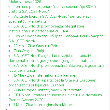
Moldovenesc 2026
Formare prin experiență: elevii specialității SSM în
vizită la S.A. „CET-Nord”
Vizită de lucru la S.A. „CET-Nord” pentru elevii
specialității Marketing
S.A. „CET-Nord” promovează integritatea
instituțională în parteneriat cu CNA
Созыв Очередного Общего Собрания акционеров
S.A. „CET-Nord»
22 Mai - Ziua Orașului Bălți
Ziua Orașului Bălți
S.A. „CET-Nord” a găzduit o vizită de studiu în
domeniul metrologiei și evidenței gazelor naturale
S.A. „CET-Nord” promovează sănătatea și siguranța la
locul de muncă
15 Mai - Ziua Internațională a Familiei
S.A. „CET-Nord” a participat la Orășelul European
organizat cu prilejul Zilei Europei
Ziua Europei: unitate, pace și diversitate
CET-Nord - marcă recunoscută a anului la Notorium
Brands Awards 2026
1 Mai – Ziua Internațională a Muncii