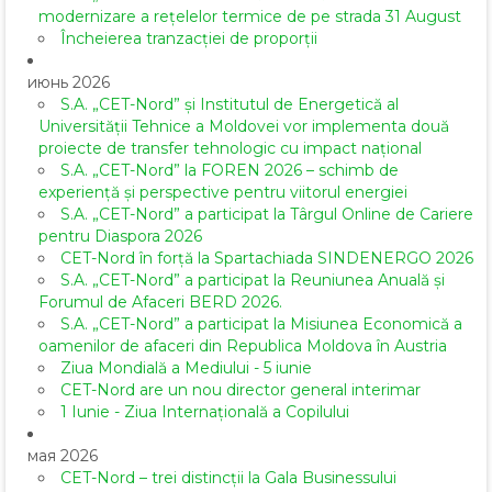
modernizare a rețelelor termice de pe strada 31 August
Încheierea tranzacției de proporții
июнь 2026
S.A. „CET-Nord” și Institutul de Energetică al
Universității Tehnice a Moldovei vor implementa două
proiecte de transfer tehnologic cu impact național
S.A. „CET-Nord” la FOREN 2026 – schimb de
experiență și perspective pentru viitorul energiei
S.A. „CET-Nord” a participat la Târgul Online de Cariere
pentru Diaspora 2026
CET-Nord în forță la Spartachiada SINDENERGO 2026
S.A. „CET-Nord” a participat la Reuniunea Anuală și
Forumul de Afaceri BERD 2026.
S.A. „CET-Nord” a participat la Misiunea Economică a
oamenilor de afaceri din Republica Moldova în Austria
Ziua Mondială a Mediului - 5 iunie
CET-Nord are un nou director general interimar
1 Iunie - Ziua Internațională a Copilului
мая 2026
CET-Nord – trei distincții la Gala Businessului