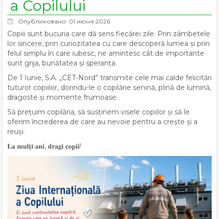
a Copilului
Опубликовано: 01 июня 2026
Copiii sunt bucuria care dă sens fiecărei zile. Prin zâmbetele
lor sincere, prin curiozitatea cu care descoperă lumea și prin
felul simplu în care iubesc, ne amintesc cât de importante
sunt grija, bunătatea și speranța.
De 1 Iunie, S.A. „CET-Nord” transmite cele mai calde felicitări
tuturor copiilor, dorindu-le o copilărie senină, plină de lumină,
dragoste și momente frumoase.
Să prețuim copilăria, să susținem visele copiilor și să le
oferim încrederea de care au nevoie pentru a crește și a
reuși.
𝐋𝐚 𝐦𝐮𝐥𝐭̦𝐢 𝐚𝐧𝐢, 𝐝𝐫𝐚𝐠𝐢 𝐜𝐨𝐩𝐢𝐢!