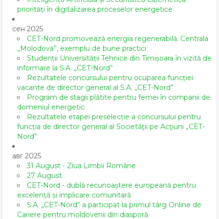
priorități în digitalizarea proceselor energetice
сен 2025
CET-Nord promovează energia regenerabilă. Centrala
„Molodova”, exemplu de bune practici
Studenții Universității Tehnice din Timișoara în vizită de
informare la S.A. „CET-Nord”
Rezultatele concursului pentru ocuparea funcției
vacante de director general al S.A. ,,CET-Nord”
Program de stagii plătite pentru femei în companii de
domeniul energetic
Rezultatele etapei preselecție a concursului pentru
funcția de director general al Societăţii pe Acţiuni „CET-
Nord”
авг 2025
31 August - Ziua Limbii Române
27 August
CET-Nord - dublă recunoaștere europeană pentru
excelență și implicare comunitară
S.A. „CET-Nord” a participat la primul târg Online de
Cariere pentru moldovenii din diasporă