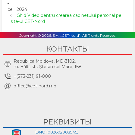
сен 2024
Ghid Video pentru crearea cabinetului personal pe
site-ul CET-Nord
Copyright © 2026, S.A. „CET-Nord”. All Rights Reserved.
КОНТАКТЫ
Republica Moldova, MD-3102,
m. Bălţi, str. Ştefan cel Mare, 168
+(373-231) 91-000
office@cet-nord.md
РЕКВИЗИТЫ
IDNO 1002602003945,