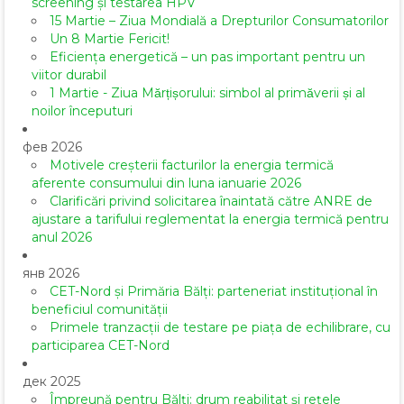
screening și testarea HPV
15 Martie – Ziua Mondială a Drepturilor Consumatorilor
Un 8 Martie Fericit!
Eficiența energetică – un pas important pentru un
viitor durabil
1 Martie - Ziua Mărțișorului: simbol al primăverii și al
noilor începuturi
фев 2026
Motivele creșterii facturilor la energia termică
aferente consumului din luna ianuarie 2026
Clarificări privind solicitarea înaintată către ANRE de
ajustare a tarifului reglementat la energia termică pentru
anul 2026
янв 2026
CET-Nord și Primăria Bălți: parteneriat instituțional în
beneficiul comunității
Primele tranzacții de testare pe piața de echilibrare, cu
participarea CET-Nord
дек 2025
Împreună pentru Bălți: drum reabilitat și rețele