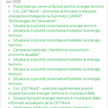
окт 2025
Publicitate pe verso-ul facturii pentru energie termică
S.A. „CET-Nord” – promotor al inovației și tranziției
energetice inteligente la Summitul „SMART
Technologies for Innovation”
Situația la zi privind conectarea la energia termică
Situația la zi privind conectarea imobilelor la energia
termică
Situația la zi privind conectarea imobilelor la energia
termică
Campania națională „Transformă consumul în
economii durabile”
Situația la zi privind conectarea imobilelor la energia
termică
Situația la zi privind conectarea imobilelor la energia
termică
Situația la zi privind conectarea imobilelor la energia
termică
S.A. „CET-Nord” – precizări suplimentare privind
situația furnizării energiei termice în municipiul Bălți
Situația furnizării energiei termice în municipiul Bălți -
informații actualizate de la CET-Nord
Inteligența Artificială și Securitatea Cibernetică -