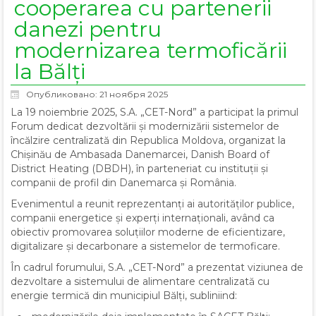
cooperarea cu partenerii
danezi pentru
modernizarea termoficării
la Bălți
Опубликовано: 21 ноября 2025
La 19 noiembrie 2025, S.A. „CET-Nord” a participat la primul
Forum dedicat dezvoltării și modernizării sistemelor de
încălzire centralizată din Republica Moldova, organizat la
Chișinău de Ambasada Danemarcei, Danish Board of
District Heating (DBDH), în parteneriat cu instituții și
companii de profil din Danemarca și România.
Evenimentul a reunit reprezentanți ai autorităților publice,
companii energetice și experți internaționali, având ca
obiectiv promovarea soluțiilor moderne de eficientizare,
digitalizare și decarbonare a sistemelor de termoficare.
În cadrul forumului, S.A. „CET-Nord” a prezentat viziunea de
dezvoltare a sistemului de alimentare centralizată cu
energie termică din municipiul Bălți, subliniind: