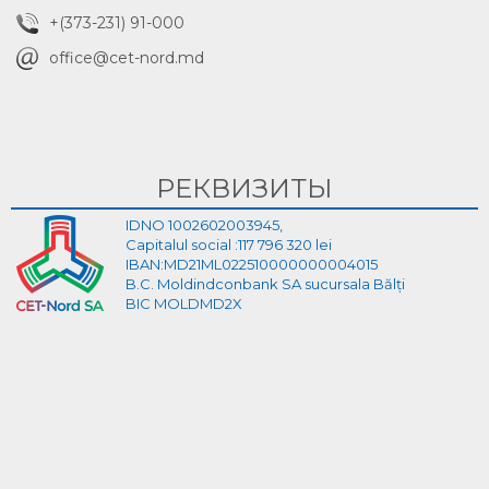
+(373-231) 91-000
office@cet-nord.md
РЕКВИЗИТЫ
IDNO 1002602003945,
Capitalul social :117 796 320 lei
IBAN:MD21ML022510000000004015
B.C. Moldindconbank SA sucursala Bălți
BIC MOLDMD2X