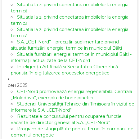
Situația la zi privind conectarea imobilelor la energia
termică
Situația la zi privind conectarea imobilelor la energia
termică
Situația la zi privind conectarea imobilelor la energia
termică
S.A. „CET-Nord” – precizări suplimentare privind
situația furnizării energiei termice în municipiul Bălți
Situația furnizării energiei termice în municipiul Bălți -
informații actualizate de la CET-Nord
Inteligența Artificială și Securitatea Cibernetică -
priorități în digitalizarea proceselor energetice
сен 2025
CET-Nord promovează energia regenerabilă. Centrala
„Molodova”, exemplu de bune practici
Studenții Universității Tehnice din Timișoara în vizită de
informare la S.A. „CET-Nord”
Rezultatele concursului pentru ocuparea funcției
vacante de director general al S.A. ,,CET-Nord”
Program de stagii plătite pentru femei în companii de
domeniul energetic