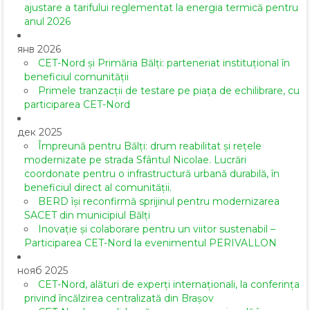
ajustare a tarifului reglementat la energia termică pentru
anul 2026
янв 2026
CET-Nord și Primăria Bălți: parteneriat instituțional în
beneficiul comunității
Primele tranzacții de testare pe piața de echilibrare, cu
participarea CET-Nord
дек 2025
Împreună pentru Bălți: drum reabilitat și rețele
modernizate pe strada Sfântul Nicolae. Lucrări
coordonate pentru o infrastructură urbană durabilă, în
beneficiul direct al comunității.
BERD își reconfirmă sprijinul pentru modernizarea
SACET din municipiul Bălți
Inovație și colaborare pentru un viitor sustenabil –
Participarea CET-Nord la evenimentul PERIVALLON
нояб 2025
CET-Nord, alături de experți internaționali, la conferința
privind încălzirea centralizată din Brașov