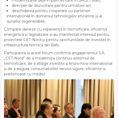
modernizările deja implementate în SACET Bălți;
direcțiile de dezvoltare pentru următorii ani;
deschiderea pentru cooperare cu parteneri
internaționali în domeniul tehnologiilor eficiente și al
surselor regenerabile.
Companii daneze cu experiență în termoficare, eficiență
energetică și digitalizare și-au manifestat interesul pentru
proiectele CET-Nord și pentru oportunitățile de investiții în
infrastructura termică din Bălți.
Participarea la acest forum confirmă angajamentul S.A.
„CET-Nord” de a moderniza continuu sistemul de
termoficare, de a atrage investiții și know-how internațional
și de a asigura consumatorilor servicii sigure, eficiente și
prietenoase cu mediul.