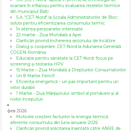
scanare în infraroșu pentru evaluarea rețelelor termice
din municipiul Bălți
S.A. "CET-Nord" la Școala Administratorilor de Bloc:
soluții pentru eficientizarea consumului termic
În atenția persoanelor interesate
22 martie - Ziua Mondială a Apei
Clarificări privind încheierea sezonului de încălzire
Dialog și cooperare: CET-Nord la Adunarea Generală
COGEN România
Educație pentru sănătate la CET-Nord: focus pe
screening și testarea HPV
15 Martie – Ziua Mondială a Drepturilor Consumatorilor
Un 8 Martie Fericit!
Eficiența energetică – un pas important pentru un
viitor durabil
1 Martie - Ziua Mărțișorului: simbol al primăverii și al
noilor începuturi
фев 2026
Motivele creșterii facturilor la energia termică
aferente consumului din luna ianuarie 2026
Clarificări privind solicitarea înaintată către ANRE de