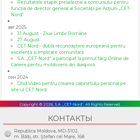
Rezultatele etapei preselecție a concursului pentru
funcția de director general al Societăţii pe Acţiuni „CET-
Nord”
авг 2025
31 August - Ziua Limbii Române
27 August
CET-Nord - dublă recunoaștere europeană pentru
excelență și implicare comunitară
S.A. „CET-Nord” a participat la primul târg Online de
Cariere pentru moldovenii din diasporă
сен 2024
Ghid Video pentru crearea cabinetului personal pe
site-ul CET-Nord
Copyright © 2026, S.A. „CET-Nord”. All Rights Reserved.
КОНТАКТЫ
Republica Moldova, MD-3102,
m. Bălţi, str. Ştefan cel Mare, 168