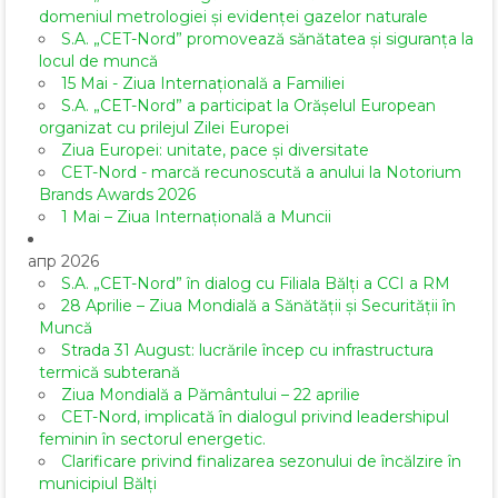
domeniul metrologiei și evidenței gazelor naturale
S.A. „CET-Nord” promovează sănătatea și siguranța la
locul de muncă
15 Mai - Ziua Internațională a Familiei
S.A. „CET-Nord” a participat la Orășelul European
organizat cu prilejul Zilei Europei
Ziua Europei: unitate, pace și diversitate
CET-Nord - marcă recunoscută a anului la Notorium
Brands Awards 2026
1 Mai – Ziua Internațională a Muncii
апр 2026
S.A. „CET-Nord” în dialog cu Filiala Bălți a CCI a RM
28 Aprilie – Ziua Mondială a Sănătății și Securității în
Muncă
Strada 31 August: lucrările încep cu infrastructura
termică subterană
Ziua Mondială a Pământului – 22 aprilie
CET-Nord, implicată în dialogul privind leadershipul
feminin în sectorul energetic.
Clarificare privind finalizarea sezonului de încălzire în
municipiul Bălți