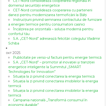
CET-Nord consolidează cooperarea regională în
domeniul securității energetice
CET-Nord consolidează cooperarea cu partenerii
danezi pentru modernizarea termoficării la Bălți
Instrucțiuni privind semnarea contractului de furnizare
a energiei termice pentru consumatorii casnici
Încălzirea pe orizontală – soluția modernă pentru
confortul tău
S.A. „CET-Nord” adresează felicitări colegului Vladimir
Schiba
окт 2025
Publicitate pe verso-ul facturii pentru energie termică
S.A. „CET-Nord” – promotor al inovației și tranziției
energetice inteligente la Summitul „SMART
Technologies for Innovation”
Situația la zi privind conectarea la energia termică
Situația la zi privind conectarea imobilelor la energia
termică
Situația la zi privind conectarea imobilelor la energia
termică
Campania națională „Transformă consumul în
economii durabile”