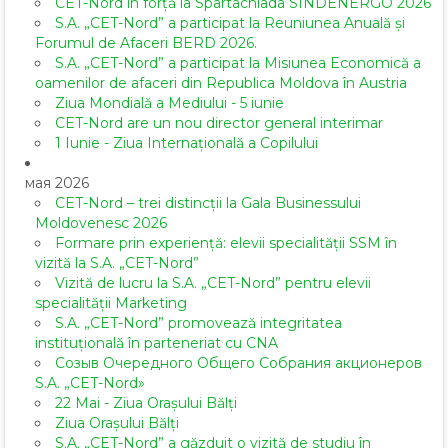
CET-Nord în forță la Spartachiada SINDENERGO 2026
S.A. „CET-Nord” a participat la Reuniunea Anuală și
Forumul de Afaceri BERD 2026.
S.A. „CET-Nord” a participat la Misiunea Economică a
oamenilor de afaceri din Republica Moldova în Austria
Ziua Mondială a Mediului - 5 iunie
CET-Nord are un nou director general interimar
1 Iunie - Ziua Internațională a Copilului
мая 2026
CET-Nord – trei distincții la Gala Businessului
Moldovenesc 2026
Formare prin experiență: elevii specialității SSM în
vizită la S.A. „CET-Nord”
Vizită de lucru la S.A. „CET-Nord” pentru elevii
specialității Marketing
S.A. „CET-Nord” promovează integritatea
instituțională în parteneriat cu CNA
Созыв Очередного Общего Собрания акционеров
S.A. „CET-Nord»
22 Mai - Ziua Orașului Bălți
Ziua Orașului Bălți
S.A. „CET-Nord” a găzduit o vizită de studiu în