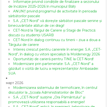
Informație privind condițiile de finalizare a sezonului
de încălzire 2025–2026 în municipiul Bălți
ANUNȚ privind programul de activitate în perioada
sărbătorilor pascale
S.A. „CET-Nord” vă dorește sărbători pascale senine și
binecuvântate alături de cei dragi!
CET-Nord la Târgul de Cariere și Stagii de Practică:
discuții cu studenții USARB
CET-Nord în dialog continuu cu tinerii – ziua a doua a
Târgului de cariere
Interes crescut pentru carierele în energie: S.A. „CET-
Nord”, în dialog cu viitorii specialiști la Moldenergy 2026
Oportunități de carieră pentru TINE la CET-Nord!
Modernizare prin parteneriate: S.A. „CET-Nord” a
găzduit o vizită de lucru a reprezentanților Ambasadei
SUA
март 2026
Modernizarea sistemului de termoficare, în centrul
discuțiilor la „Școala Administratorilor de Bloc”
S.A. „CET-Nord” susține „Ora Pământului” și
promovează utilizarea responsabilă a energiei!
S.A. „CET-Nord” aplică, în premieră, tehnologia de