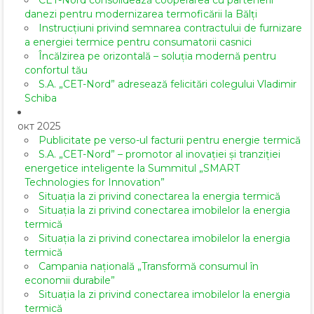
CET-Nord consolidează cooperarea cu partenerii
danezi pentru modernizarea termoficării la Bălți
Instrucțiuni privind semnarea contractului de furnizare
a energiei termice pentru consumatorii casnici
Încălzirea pe orizontală – soluția modernă pentru
confortul tău
S.A. „CET-Nord” adresează felicitări colegului Vladimir
Schiba
окт 2025
Publicitate pe verso-ul facturii pentru energie termică
S.A. „CET-Nord” – promotor al inovației și tranziției
energetice inteligente la Summitul „SMART
Technologies for Innovation”
Situația la zi privind conectarea la energia termică
Situația la zi privind conectarea imobilelor la energia
termică
Situația la zi privind conectarea imobilelor la energia
termică
Campania națională „Transformă consumul în
economii durabile”
Situația la zi privind conectarea imobilelor la energia
termică