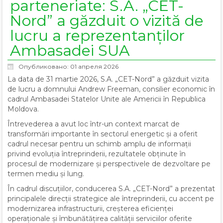
parteneriate: S.A. „CET-
Nord” a găzduit o vizită de
lucru a reprezentanților
Ambasadei SUA
Опубликовано: 01 апреля 2026
La data de 31 martie 2026, S.A. „CET-Nord” a găzduit vizita
de lucru a domnului Andrew Freeman, consilier economic în
cadrul Ambasadei Statelor Unite ale Americii în Republica
Moldova.
Întrevederea a avut loc într-un context marcat de
transformări importante în sectorul energetic și a oferit
cadrul necesar pentru un schimb amplu de informații
privind evoluția întreprinderii, rezultatele obținute în
procesul de modernizare și perspectivele de dezvoltare pe
termen mediu și lung.
În cadrul discuțiilor, conducerea S.A. „CET-Nord” a prezentat
principalele direcții strategice ale întreprinderii, cu accent pe
modernizarea infrastructurii, creșterea eficienței
operaționale și îmbunătățirea calității serviciilor oferite