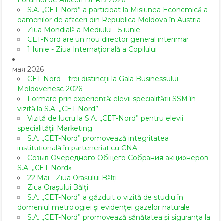
Forumul de Afaceri BERD 2026.
S.A. „CET-Nord” a participat la Misiunea Economică a
oamenilor de afaceri din Republica Moldova în Austria
Ziua Mondială a Mediului - 5 iunie
CET-Nord are un nou director general interimar
1 Iunie - Ziua Internațională a Copilului
мая 2026
CET-Nord – trei distincții la Gala Businessului
Moldovenesc 2026
Formare prin experiență: elevii specialității SSM în
vizită la S.A. „CET-Nord”
Vizită de lucru la S.A. „CET-Nord” pentru elevii
specialității Marketing
S.A. „CET-Nord” promovează integritatea
instituțională în parteneriat cu CNA
Созыв Очередного Общего Собрания акционеров
S.A. „CET-Nord»
22 Mai - Ziua Orașului Bălți
Ziua Orașului Bălți
S.A. „CET-Nord” a găzduit o vizită de studiu în
domeniul metrologiei și evidenței gazelor naturale
S.A. „CET-Nord” promovează sănătatea și siguranța la