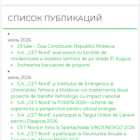
СПИСОК ПУБЛИКАЦИЙ
июль 2026
29 iulie – Ziua Constituției Republicii Moldova
S.A. „CET-Nord” avansează cu lucrările de
modernizare a rețelelor termice de pe strada 31 August
Încheierea tranzacției de proporții
июнь 2026
S.A. „CET-Nord” și Institutul de Energetică al
Universității Tehnice a Moldovei vor implementa două
proiecte de transfer tehnologic cu impact național
S.A. „CET-Nord” la FOREN 2026 – schimb de
experiență și perspective pentru viitorul energiei
S.A. „CET-Nord” a participat la Târgul Online de Cariere
pentru Diaspora 2026
CET-Nord în forță la Spartachiada SINDENERGO 2026
S.A. „CET-Nord” a participat la Reuniunea Anuală și