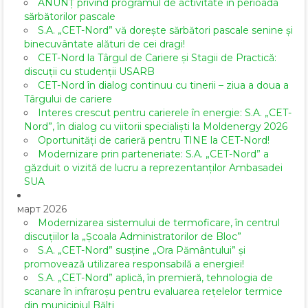
ANUNȚ privind programul de activitate în perioada
sărbătorilor pascale
S.A. „CET-Nord” vă dorește sărbători pascale senine și
binecuvântate alături de cei dragi!
CET-Nord la Târgul de Cariere și Stagii de Practică:
discuții cu studenții USARB
CET-Nord în dialog continuu cu tinerii – ziua a doua a
Târgului de cariere
Interes crescut pentru carierele în energie: S.A. „CET-
Nord”, în dialog cu viitorii specialiști la Moldenergy 2026
Oportunități de carieră pentru TINE la CET-Nord!
Modernizare prin parteneriate: S.A. „CET-Nord” a
găzduit o vizită de lucru a reprezentanților Ambasadei
SUA
март 2026
Modernizarea sistemului de termoficare, în centrul
discuțiilor la „Școala Administratorilor de Bloc”
S.A. „CET-Nord” susține „Ora Pământului” și
promovează utilizarea responsabilă a energiei!
S.A. „CET-Nord” aplică, în premieră, tehnologia de
scanare în infraroșu pentru evaluarea rețelelor termice
din municipiul Bălți