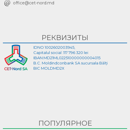
office@cet-nord.md
РЕКВИЗИТЫ
IDNO 1002602003945,
Capitalul social :117 796 320 lei
IBAN:MD21ML022510000000004015
B.C. Moldindconbank SA sucursala Bălți
BIC MOLDMD2X
ПОПУЛЯРНОЕ