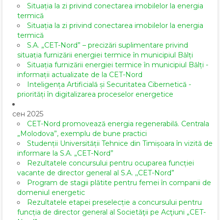
Situația la zi privind conectarea imobilelor la energia
termică
Situația la zi privind conectarea imobilelor la energia
termică
S.A. „CET-Nord” – precizări suplimentare privind
situația furnizării energiei termice în municipiul Bălți
Situația furnizării energiei termice în municipiul Bălți -
informații actualizate de la CET-Nord
Inteligența Artificială și Securitatea Cibernetică -
priorități în digitalizarea proceselor energetice
сен 2025
CET-Nord promovează energia regenerabilă. Centrala
„Molodova”, exemplu de bune practici
Studenții Universității Tehnice din Timișoara în vizită de
informare la S.A. „CET-Nord”
Rezultatele concursului pentru ocuparea funcției
vacante de director general al S.A. ,,CET-Nord”
Program de stagii plătite pentru femei în companii de
domeniul energetic
Rezultatele etapei preselecție a concursului pentru
funcția de director general al Societăţii pe Acţiuni „CET-