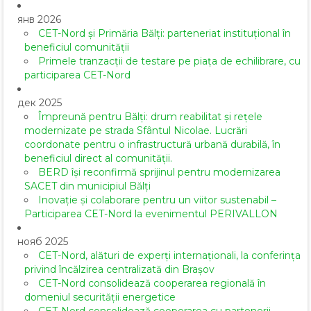
янв 2026
CET-Nord și Primăria Bălți: parteneriat instituțional în
beneficiul comunității
Primele tranzacții de testare pe piața de echilibrare, cu
participarea CET-Nord
дек 2025
Împreună pentru Bălți: drum reabilitat și rețele
modernizate pe strada Sfântul Nicolae. Lucrări
coordonate pentru o infrastructură urbană durabilă, în
beneficiul direct al comunității.
BERD își reconfirmă sprijinul pentru modernizarea
SACET din municipiul Bălți
Inovație și colaborare pentru un viitor sustenabil –
Participarea CET-Nord la evenimentul PERIVALLON
нояб 2025
CET-Nord, alături de experți internaționali, la conferința
privind încălzirea centralizată din Brașov
CET-Nord consolidează cooperarea regională în
domeniul securității energetice