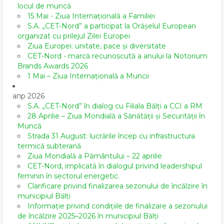
locul de muncă
15 Mai - Ziua Internațională a Familiei
S.A. „CET-Nord” a participat la Orășelul European
organizat cu prilejul Zilei Europei
Ziua Europei: unitate, pace și diversitate
CET-Nord - marcă recunoscută a anului la Notorium
Brands Awards 2026
1 Mai – Ziua Internațională a Muncii
апр 2026
S.A. „CET-Nord” în dialog cu Filiala Bălți a CCI a RM
28 Aprilie – Ziua Mondială a Sănătății și Securității în
Muncă
Strada 31 August: lucrările încep cu infrastructura
termică subterană
Ziua Mondială a Pământului – 22 aprilie
CET-Nord, implicată în dialogul privind leadershipul
feminin în sectorul energetic.
Clarificare privind finalizarea sezonului de încălzire în
municipiul Bălți
Informație privind condițiile de finalizare a sezonului
de încălzire 2025–2026 în municipiul Bălți