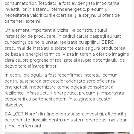
consumatorilor. Totodată, a fost evidențiată importanța
investițiilor în sistemul termoenergetic, precum și
necesitatea valorificării expertizei și a sprijinului oferit de
partenerii externi.
Un element important al vizitei l-a constituit turul
instalațiilor de producere, în cadrul căruia oaspeții au luat
cunoștință de noile unități realizate cu sprijinul BERD,
precum și de instalațiile existente care asigură producerea
de bază a energiei termice. Vizita în teren a oferit o imagine
clară asupra progreselor realizate și asupra potențialului de
dezvoltare al întreprinderii.
În cadrul dialogului a fost reconfirmat interesul comun
pentru susținerea proiectelor orientate spre eficiență
energetică, modernizare tehnologică și consolidarea
rezilienței infrastructurii energetice, precum și importanța
cooperării cu partenerii externi în susținerea acestor
obiective.
S.A. „CET-Nord” rămâne orientată spre investiții, eficiență și
parteneriate durabile pentru un sistem energetic mai sigur
și mai performant.