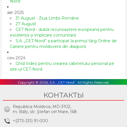
Nord”
авг 2025
31 August - Ziua Limbii Române
27 August
CET-Nord - dublă recunoaștere europeană pentru
excelență și implicare comunitară
S.A. „CET-Nord” a participat la primul târg Online de
Cariere pentru moldovenii din diasporă
сен 2024
Ghid Video pentru crearea cabinetului personal pe
site-ul CET-Nord
Copyright © 2026, S.A. „CET-Nord”. All Rights Reserved.
КОНТАКТЫ
Republica Moldova, MD-3102,
m. Bălţi, str. Ştefan cel Mare, 168
+(373-231) 91-000