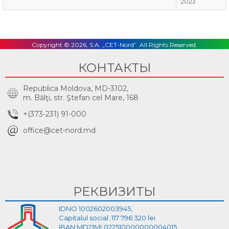
2023
Copyright © 2026, S.A. „CET-Nord”. All Rights Reserved.
КОНТАКТЫ
Republica Moldova, MD-3102,
m. Bălţi, str. Ştefan cel Mare, 168
+(373-231) 91-000
office@cet-nord.md
РЕКВИЗИТЫ
IDNO 1002602003945,
Capitalul social :117 796 320 lei
IBAN:MD21ML022510000000004015