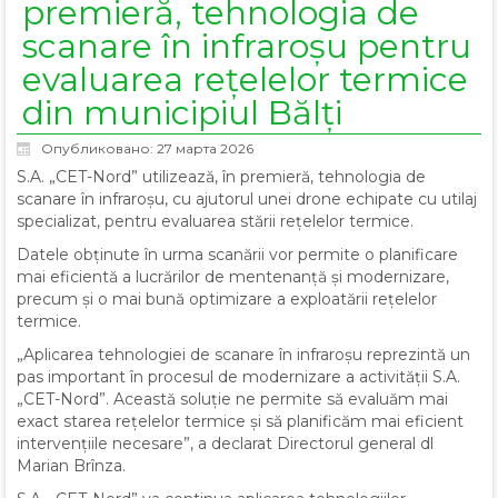
premieră, tehnologia de
scanare în infraroșu pentru
evaluarea rețelelor termice
din municipiul Bălți
Опубликовано: 27 марта 2026
S.A. „CET-Nord” utilizează, în premieră, tehnologia de
scanare în infraroșu, cu ajutorul unei drone echipate cu utilaj
specializat, pentru evaluarea stării rețelelor termice.
Datele obținute în urma scanării vor permite o planificare
mai eficientă a lucrărilor de mentenanță și modernizare,
precum și o mai bună optimizare a exploatării rețelelor
termice.
„Aplicarea tehnologiei de scanare în infraroșu reprezintă un
pas important în procesul de modernizare a activității S.A.
„CET-Nord”. Această soluție ne permite să evaluăm mai
exact starea rețelelor termice și să planificăm mai eficient
intervențiile necesare”, a declarat Directorul general dl
Marian Brînza.