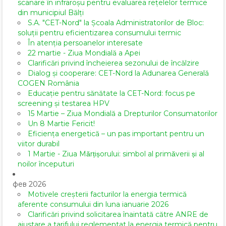
scanare în infraroșu pentru evaluarea rețelelor termice
din municipiul Bălți
S.A. "CET-Nord" la Școala Administratorilor de Bloc:
soluții pentru eficientizarea consumului termic
În atenția persoanelor interesate
22 martie - Ziua Mondială a Apei
Clarificări privind încheierea sezonului de încălzire
Dialog și cooperare: CET-Nord la Adunarea Generală
COGEN România
Educație pentru sănătate la CET-Nord: focus pe
screening și testarea HPV
15 Martie – Ziua Mondială a Drepturilor Consumatorilor
Un 8 Martie Fericit!
Eficiența energetică – un pas important pentru un
viitor durabil
1 Martie - Ziua Mărțișorului: simbol al primăverii și al
noilor începuturi
фев 2026
Motivele creșterii facturilor la energia termică
aferente consumului din luna ianuarie 2026
Clarificări privind solicitarea înaintată către ANRE de
ajustare a tarifului reglementat la energia termică pentru