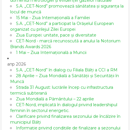
domeniul metrologiei și evidenței gazelor naturale
S.A. „CET-Nord” promovează sănătatea și siguranța la
locul de muncă
15 Mai - Ziua Internațională a Familiei
S.A. „CET-Nord” a participat la Orășelul European
organizat cu prilejul Zilei Europei
Ziua Europei: unitate, pace și diversitate
CET-Nord - marcă recunoscută a anului la Notorium
Brands Awards 2026
1 Mai – Ziua Internațională a Muncii
апр 2026
S.A. „CET-Nord” în dialog cu Filiala Bălți a CCI a RM
28 Aprilie – Ziua Mondială a Sănătății și Securității în
Muncă
Strada 31 August: lucrările încep cu infrastructura
termică subterană
Ziua Mondială a Pământului – 22 aprilie
CET-Nord, implicată în dialogul privind leadershipul
feminin în sectorul energetic.
Clarificare privind finalizarea sezonului de încălzire în
municipiul Bălți
Informație privind condițiile de finalizare a sezonului