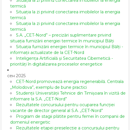
Situația la zi privind conectarea imobilelor la energia
termică
Situația la zi privind conectarea imobilelor la energia
termică
Situația la zi privind conectarea imobilelor la energia
termică
S.A. „CET-Nord” – precizări suplimentare privind
situația furnizării energiei termice în municipiul Bălți
Situația furnizării energiei termice în municipiul Bălți -
informații actualizate de la CET-Nord
Inteligența Artificială și Securitatea Cibernetică -
priorități în digitalizarea proceselor energetice
сен 2025
CET-Nord promovează energia regenerabilă. Centrala
„Molodova”, exemplu de bune practici
Studenții Universității Tehnice din Timișoara în vizită de
informare la S.A. „CET-Nord”
Rezultatele concursului pentru ocuparea funcției
vacante de director general al S.A. ,,CET-Nord”
Program de stagii plătite pentru femei în companii de
domeniul energetic
Rezultatele etapei preselecție a concursului pentru