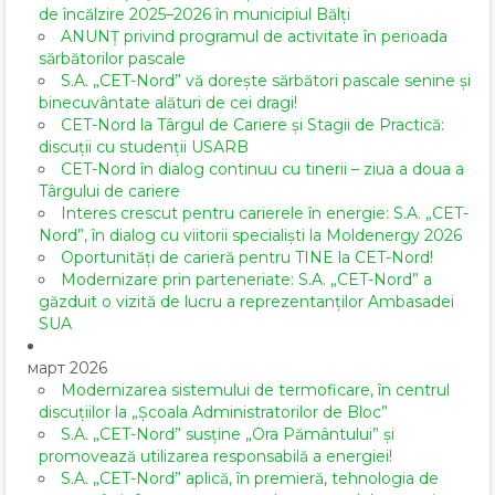
de încălzire 2025–2026 în municipiul Bălți
ANUNȚ privind programul de activitate în perioada
sărbătorilor pascale
S.A. „CET-Nord” vă dorește sărbători pascale senine și
binecuvântate alături de cei dragi!
CET-Nord la Târgul de Cariere și Stagii de Practică:
discuții cu studenții USARB
CET-Nord în dialog continuu cu tinerii – ziua a doua a
Târgului de cariere
Interes crescut pentru carierele în energie: S.A. „CET-
Nord”, în dialog cu viitorii specialiști la Moldenergy 2026
Oportunități de carieră pentru TINE la CET-Nord!
Modernizare prin parteneriate: S.A. „CET-Nord” a
găzduit o vizită de lucru a reprezentanților Ambasadei
SUA
март 2026
Modernizarea sistemului de termoficare, în centrul
discuțiilor la „Școala Administratorilor de Bloc”
S.A. „CET-Nord” susține „Ora Pământului” și
promovează utilizarea responsabilă a energiei!
S.A. „CET-Nord” aplică, în premieră, tehnologia de