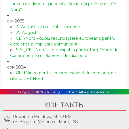
funcția de director general al Societăţii pe Acţiuni „CET-
Nord”
авг 2025
31 August - Ziua Limbii Române
27 August
CET-Nord - dublă recunoaștere europeană pentru
excelență și implicare comunitară
S.A. „CET-Nord” a participat la primul târg Online de
Cariere pentru moldovenii din diasporă
сен 2024
Ghid Video pentru crearea cabinetului personal pe
site-ul CET-Nord
Copyright © 2026, S.A. „CET-Nord”. All Rights Reserved.
КОНТАКТЫ
Republica Moldova, MD-3102,
m. Bălţi, str. Ştefan cel Mare, 168