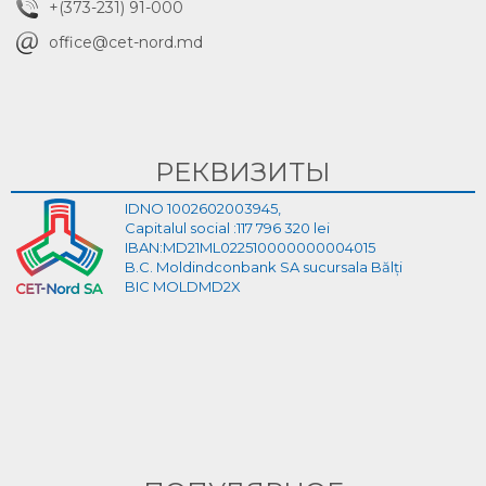
+(373-231) 91-000
office@cet-nord.md
РЕКВИЗИТЫ
IDNO 1002602003945,
Capitalul social :117 796 320 lei
IBAN:MD21ML022510000000004015
B.C. Moldindconbank SA sucursala Bălți
BIC MOLDMD2X