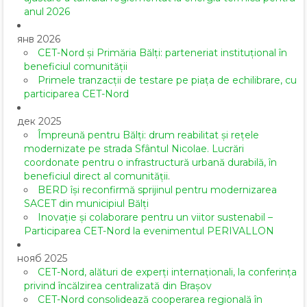
anul 2026
янв 2026
CET-Nord și Primăria Bălți: parteneriat instituțional în
beneficiul comunității
Primele tranzacții de testare pe piața de echilibrare, cu
participarea CET-Nord
дек 2025
Împreună pentru Bălți: drum reabilitat și rețele
modernizate pe strada Sfântul Nicolae. Lucrări
coordonate pentru o infrastructură urbană durabilă, în
beneficiul direct al comunității.
BERD își reconfirmă sprijinul pentru modernizarea
SACET din municipiul Bălți
Inovație și colaborare pentru un viitor sustenabil –
Participarea CET-Nord la evenimentul PERIVALLON
нояб 2025
CET-Nord, alături de experți internaționali, la conferința
privind încălzirea centralizată din Brașov
CET-Nord consolidează cooperarea regională în