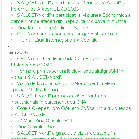
S.A. „CET-Nord” a participat la Reuniunea Anuală și
Forumul de Afaceri BERD 2026.
S.A. „CET-Nord” a participat la Misiunea Economică a
oamenilor de afaceri din Republica Moldova în Austria
Ziua Mondială a Mediului - 5 iunie
CET-Nord are un nou director general interimar
1 Iunie - Ziua Internațională a Copilului
мая 2026
CET-Nord – trei distincții la Gala Businessului
Moldovenesc 2026
Formare prin experiență: elevii specialității SSM în
vizită la S.A. „CET-Nord”
Vizită de lucru la S.A. „CET-Nord” pentru elevii
specialității Marketing
S.A. „CET-Nord” promovează integritatea
instituțională în parteneriat cu CNA
Созыв Очередного Общего Собрания акционеров
S.A. „CET-Nord»
22 Mai - Ziua Orașului Bălți
Ziua Orașului Bălți
S.A. „CET-Nord” a găzduit o vizită de studiu în