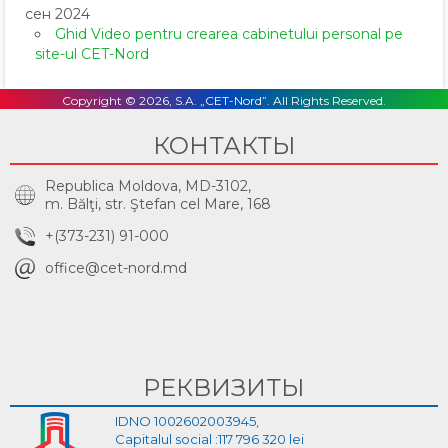
сен 2024
Ghid Video pentru crearea cabinetului personal pe
site-ul CET-Nord
Copyright © 2026, S.A. „CET-Nord”. All Rights Reserved.
КОНТАКТЫ
Republica Moldova, MD-3102,
m. Bălţi, str. Ştefan cel Mare, 168
+(373-231) 91-000
office@cet-nord.md
РЕКВИЗИТЫ
IDNO 1002602003945,
Capitalul social :117 796 320 lei