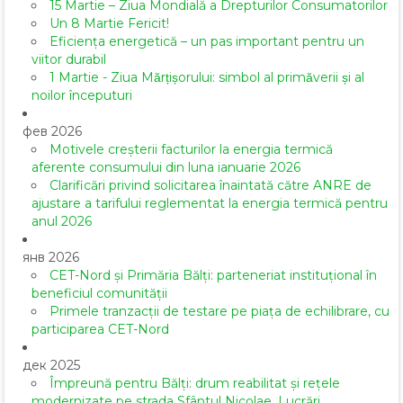
15 Martie – Ziua Mondială a Drepturilor Consumatorilor
Un 8 Martie Fericit!
Eficiența energetică – un pas important pentru un
viitor durabil
1 Martie - Ziua Mărțișorului: simbol al primăverii și al
noilor începuturi
фев 2026
Motivele creșterii facturilor la energia termică
aferente consumului din luna ianuarie 2026
Clarificări privind solicitarea înaintată către ANRE de
ajustare a tarifului reglementat la energia termică pentru
anul 2026
янв 2026
CET-Nord și Primăria Bălți: parteneriat instituțional în
beneficiul comunității
Primele tranzacții de testare pe piața de echilibrare, cu
participarea CET-Nord
дек 2025
Împreună pentru Bălți: drum reabilitat și rețele
modernizate pe strada Sfântul Nicolae. Lucrări