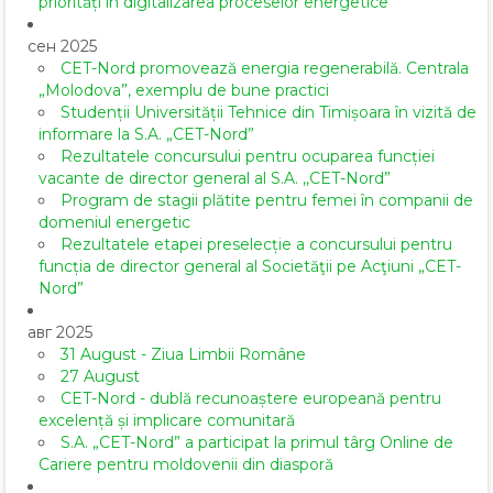
priorități în digitalizarea proceselor energetice
сен 2025
CET-Nord promovează energia regenerabilă. Centrala
„Molodova”, exemplu de bune practici
Studenții Universității Tehnice din Timișoara în vizită de
informare la S.A. „CET-Nord”
Rezultatele concursului pentru ocuparea funcției
vacante de director general al S.A. ,,CET-Nord”
Program de stagii plătite pentru femei în companii de
domeniul energetic
Rezultatele etapei preselecție a concursului pentru
funcția de director general al Societăţii pe Acţiuni „CET-
Nord”
авг 2025
31 August - Ziua Limbii Române
27 August
CET-Nord - dublă recunoaștere europeană pentru
excelență și implicare comunitară
S.A. „CET-Nord” a participat la primul târg Online de
Cariere pentru moldovenii din diasporă