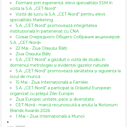
Formare prin experiență: elevii specialității SSM în
vizită la S.A. „CET-Nord”
Vizită de lucru la S.A. „CET-Nord” pentru elevii
specialității Marketing
S.A. „CET-Nord” promovează integritatea
instituțională în parteneriat cu CNA
Созыв Очередного Общего Собрания акционеров
S.A. „CET-Nord»
22 Mai - Ziua Orașului Bălți
Ziua Orașului Bălți
S.A. „CET-Nord” a găzduit o vizită de studiu în
domeniul metrologiei și evidenței gazelor naturale
S.A. „CET-Nord” promovează sănătatea și siguranța la
locul de muncă
15 Mai - Ziua Internațională a Familiei
S.A. „CET-Nord” a participat la Orășelul European
organizat cu prilejul Zilei Europei
Ziua Europei: unitate, pace și diversitate
CET-Nord - marcă recunoscută a anului la Notorium
Brands Awards 2026
1 Mai – Ziua Internațională a Muncii