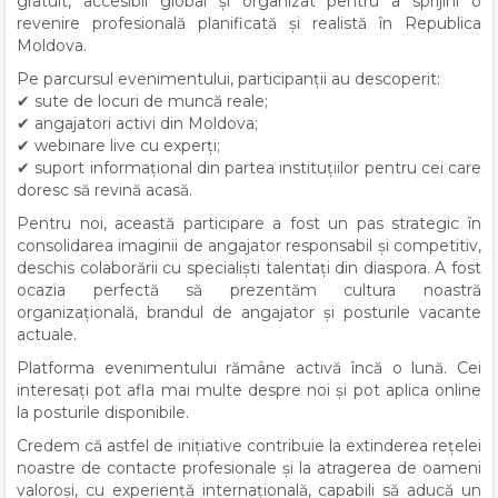
gratuit, accesibil global și organizat pentru a sprijini o
revenire profesională planificată și realistă în Republica
Moldova.
Pe parcursul evenimentului, participanții au descoperit:
✔ sute de locuri de muncă reale;
✔ angajatori activi din Moldova;
✔ webinare live cu experți;
✔ suport informațional din partea instituțiilor pentru cei care
doresc să revină acasă.
Pentru noi, această participare a fost un pas strategic în
consolidarea imaginii de angajator responsabil și competitiv,
deschis colaborării cu specialiști talentați din diaspora. A fost
ocazia perfectă să prezentăm cultura noastră
organizațională, brandul de angajator și posturile vacante
actuale.
Platforma evenimentului rămâne activă încă o lună. Cei
interesați pot afla mai multe despre noi și pot aplica online
la posturile disponibile.
Credem că astfel de inițiative contribuie la extinderea rețelei
noastre de contacte profesionale și la atragerea de oameni
valoroși, cu experiență internațională, capabili să aducă un