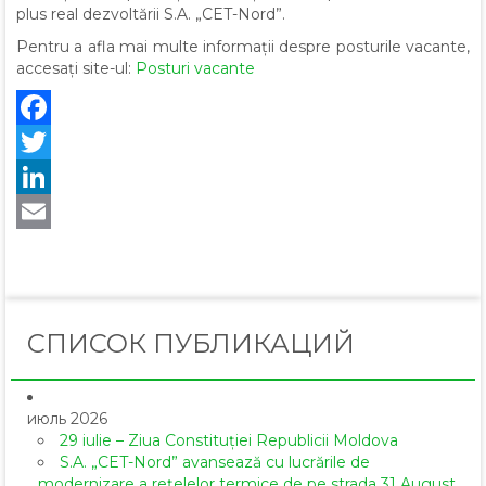
plus real dezvoltării S.A. „CET-Nord”.
Pentru a afla mai multe informații despre posturile vacante,
accesați site-ul:
Posturi vacante
Facebook
Twitter
LinkedIn
Email
СПИСОК ПУБЛИКАЦИЙ
июль 2026
29 iulie – Ziua Constituției Republicii Moldova
S.A. „CET-Nord” avansează cu lucrările de
modernizare a rețelelor termice de pe strada 31 August