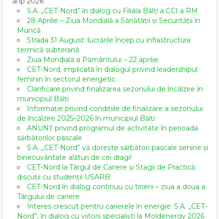
апр 2026
S.A. „CET-Nord” în dialog cu Filiala Bălți a CCI a RM
28 Aprilie – Ziua Mondială a Sănătății și Securității în
Muncă
Strada 31 August: lucrările încep cu infrastructura
termică subterană
Ziua Mondială a Pământului – 22 aprilie
CET-Nord, implicată în dialogul privind leadershipul
feminin în sectorul energetic.
Clarificare privind finalizarea sezonului de încălzire în
municipiul Bălți
Informație privind condițiile de finalizare a sezonului
de încălzire 2025–2026 în municipiul Bălți
ANUNȚ privind programul de activitate în perioada
sărbătorilor pascale
S.A. „CET-Nord” vă dorește sărbători pascale senine și
binecuvântate alături de cei dragi!
CET-Nord la Târgul de Cariere și Stagii de Practică:
discuții cu studenții USARB
CET-Nord în dialog continuu cu tinerii – ziua a doua a
Târgului de cariere
Interes crescut pentru carierele în energie: S.A. „CET-
Nord”, în dialog cu viitorii specialiști la Moldenergy 2026