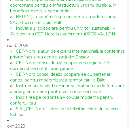
coordonate pentru o infrastructură urbană durabilă, în
beneficiul direct al comunității.
BERD își reconfirmă sprijinul pentru modernizarea
SACET din municipiul Bălți
Inovație și colaborare pentru un viitor sustenabil –
Participarea CET-Nord la evenimentul PERIVALLON
нояб 2025
CET-Nord, alături de experți internaționali, la conferința
privind încălzirea centralizată din Brașov
CET-Nord consolidează cooperarea regională în
domeniul securității energetice
CET-Nord consolidează cooperarea cu partenerii
danezi pentru modernizarea termoficării la Bălți
Instrucțiuni privind semnarea contractului de furnizare
a energiei termice pentru consumatorii casnici
Încălzirea pe orizontală – soluția modernă pentru
confortul tău
S.A. „CET-Nord” adresează felicitări colegului Vladimir
Schiba
окт 2025