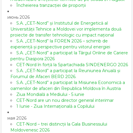
Încheierea tranzacției de proporții
июнь 2026
S.A. „CET-Nord” și Institutul de Energetică al
Universității Tehnice a Moldovei vor implementa două
proiecte de transfer tehnologic cu impact național
S.A. „CET-Nord” la FOREN 2026 – schimb de
experiență și perspective pentru viitorul energiei
S.A. „CET-Nord” a participat la Târgul Online de Cariere
pentru Diaspora 2026
CET-Nord în forță la Spartachiada SINDENERGO 2026
S.A. „CET-Nord” a participat la Reuniunea Anuală și
Forumul de Afaceri BERD 2026.
S.A. „CET-Nord” a participat la Misiunea Economică a
oamenilor de afaceri din Republica Moldova în Austria
Ziua Mondială a Mediului - 5 iunie
CET-Nord are un nou director general interimar
1 Iunie - Ziua Internațională a Copilului
мая 2026
CET-Nord – trei distincții la Gala Businessului
Moldovenesc 2026