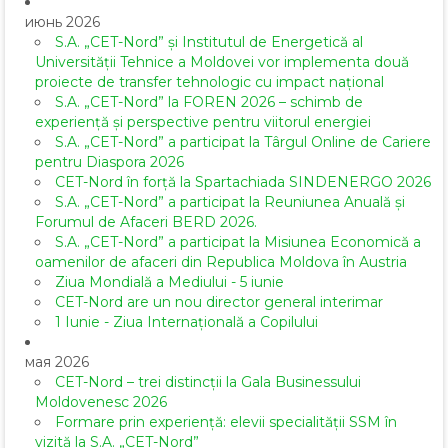
июнь 2026
S.A. „CET-Nord” și Institutul de Energetică al
Universității Tehnice a Moldovei vor implementa două
proiecte de transfer tehnologic cu impact național
S.A. „CET-Nord” la FOREN 2026 – schimb de
experiență și perspective pentru viitorul energiei
S.A. „CET-Nord” a participat la Târgul Online de Cariere
pentru Diaspora 2026
CET-Nord în forță la Spartachiada SINDENERGO 2026
S.A. „CET-Nord” a participat la Reuniunea Anuală și
Forumul de Afaceri BERD 2026.
S.A. „CET-Nord” a participat la Misiunea Economică a
oamenilor de afaceri din Republica Moldova în Austria
Ziua Mondială a Mediului - 5 iunie
CET-Nord are un nou director general interimar
1 Iunie - Ziua Internațională a Copilului
мая 2026
CET-Nord – trei distincții la Gala Businessului
Moldovenesc 2026
Formare prin experiență: elevii specialității SSM în
vizită la S.A. „CET-Nord”