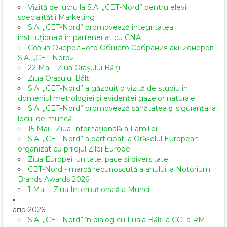
Vizită de lucru la S.A. „CET-Nord” pentru elevii
specialității Marketing
S.A. „CET-Nord” promovează integritatea
instituțională în parteneriat cu CNA
Созыв Очередного Общего Собрания акционеров
S.A. „CET-Nord»
22 Mai - Ziua Orașului Bălți
Ziua Orașului Bălți
S.A. „CET-Nord” a găzduit o vizită de studiu în
domeniul metrologiei și evidenței gazelor naturale
S.A. „CET-Nord” promovează sănătatea și siguranța la
locul de muncă
15 Mai - Ziua Internațională a Familiei
S.A. „CET-Nord” a participat la Orășelul European
organizat cu prilejul Zilei Europei
Ziua Europei: unitate, pace și diversitate
CET-Nord - marcă recunoscută a anului la Notorium
Brands Awards 2026
1 Mai – Ziua Internațională a Muncii
апр 2026
S.A. „CET-Nord” în dialog cu Filiala Bălți a CCI a RM