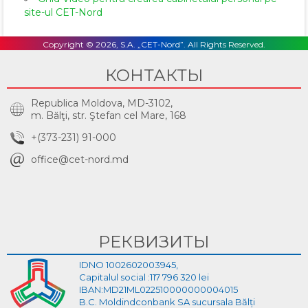
site-ul CET-Nord
Copyright © 2026, S.A. „CET-Nord”. All Rights Reserved.
КОНТАКТЫ
Republica Moldova, MD-3102,
m. Bălţi, str. Ştefan cel Mare, 168
+(373-231) 91-000
office@cet-nord.md
РЕКВИЗИТЫ
IDNO 1002602003945,
Capitalul social :117 796 320 lei
IBAN:MD21ML022510000000004015
B.C. Moldindconbank SA sucursala Bălți