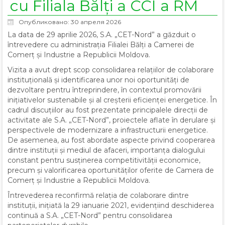
cu Filiala Bălți a CCI a RM
Опубликовано: 30 апреля 2026
La data de 29 aprilie 2026, S.A. „CET-Nord” a găzduit o
întrevedere cu administrația Filialei Bălți a Camerei de
Comerț și Industrie a Republicii Moldova.
Vizita a avut drept scop consolidarea relațiilor de colaborare
instituțională și identificarea unor noi oportunități de
dezvoltare pentru întreprindere, în contextul promovării
inițiativelor sustenabile și al creșterii eficienței energetice. În
cadrul discuțiilor au fost prezentate principalele direcții de
activitate ale S.A. „CET-Nord”, proiectele aflate în derulare și
perspectivele de modernizare a infrastructurii energetice.
De asemenea, au fost abordate aspecte privind cooperarea
dintre instituții și mediul de afaceri, importanța dialogului
constant pentru susținerea competitivității economice,
precum și valorificarea oportunităților oferite de Camera de
Comerț și Industrie a Republicii Moldova.
Întrevederea reconfirmă relația de colaborare dintre
instituții, inițiată la 29 ianuarie 2021, evidențiind deschiderea
continuă a S.A. „CET-Nord” pentru consolidarea