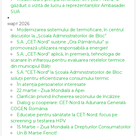
găzduit o vizită de lucru a reprezentanților Ambasadei
SUA
март 2026
Modernizarea sistemului de termoficare, în centrul
discuțiilor la „Școala Administratorilor de Bloc”
S.A. „CET-Nord” susține „Ora Pământului” și
promovează utilizarea responsabilă a energiei!
S.A. „CET-Nord” aplică, în premieră, tehnologia de
scanare în infraroșu pentru evaluarea rețelelor termice
din municipiul Bălți
S.A. "CET-Nord" la Școala Administratorilor de Bloc:
soluții pentru eficientizarea consumului termic
În atenția persoanelor interesate
22 martie - Ziua Mondială a Apei
Clarificări privind încheierea sezonului de încălzire
Dialog și cooperare: CET-Nord la Adunarea Generală
COGEN România
Educație pentru sănătate la CET-Nord: focus pe
screening și testarea HPV
15 Martie – Ziua Mondială a Drepturilor Consumatorilor
Un 8 Martie Fericit!