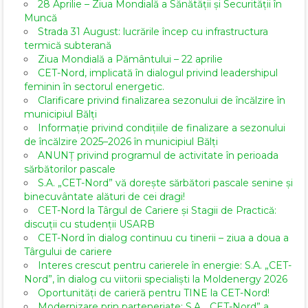
28 Aprilie – Ziua Mondială a Sănătății și Securității în
Muncă
Strada 31 August: lucrările încep cu infrastructura
termică subterană
Ziua Mondială a Pământului – 22 aprilie
CET-Nord, implicată în dialogul privind leadershipul
feminin în sectorul energetic.
Clarificare privind finalizarea sezonului de încălzire în
municipiul Bălți
Informație privind condițiile de finalizare a sezonului
de încălzire 2025–2026 în municipiul Bălți
ANUNȚ privind programul de activitate în perioada
sărbătorilor pascale
S.A. „CET-Nord” vă dorește sărbători pascale senine și
binecuvântate alături de cei dragi!
CET-Nord la Târgul de Cariere și Stagii de Practică:
discuții cu studenții USARB
CET-Nord în dialog continuu cu tinerii – ziua a doua a
Târgului de cariere
Interes crescut pentru carierele în energie: S.A. „CET-
Nord”, în dialog cu viitorii specialiști la Moldenergy 2026
Oportunități de carieră pentru TINE la CET-Nord!
Modernizare prin parteneriate: S.A. „CET-Nord” a