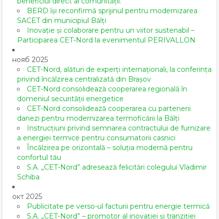
beneficiul direct al comunității.
BERD își reconfirmă sprijinul pentru modernizarea
SACET din municipiul Bălți
Inovație și colaborare pentru un viitor sustenabil –
Participarea CET-Nord la evenimentul PERIVALLON
нояб 2025
CET-Nord, alături de experți internaționali, la conferința
privind încălzirea centralizată din Brașov
CET-Nord consolidează cooperarea regională în
domeniul securității energetice
CET-Nord consolidează cooperarea cu partenerii
danezi pentru modernizarea termoficării la Bălți
Instrucțiuni privind semnarea contractului de furnizare
a energiei termice pentru consumatorii casnici
Încălzirea pe orizontală – soluția modernă pentru
confortul tău
S.A. „CET-Nord” adresează felicitări colegului Vladimir
Schiba
окт 2025
Publicitate pe verso-ul facturii pentru energie termică
S.A. „CET-Nord” – promotor al inovației și tranziției