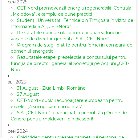
сен 2025
CET-Nord promovează energia regenerabilă. Centrala
„Molodova”, exemplu de bune practici
Studenții Universității Tehnice din Timișoara în vizită de
informare la S.A. „CET-Nord”
Rezultatele concursului pentru ocuparea funcției
vacante de director general al S.A. ,,CET-Nord”
Program de stagii plătite pentru femei în companii de
domeniul energetic
Rezultatele etapei preselecție a concursului pentru
funcția de director general al Societăţii pe Acţiuni „CET-
Nord”
авг 2025
31 August - Ziua Limbii Române
27 August
CET-Nord - dublă recunoaștere europeană pentru
excelență și implicare comunitară
S.A. „CET-Nord” a participat la primul târg Online de
Cariere pentru moldovenii din diasporă
сен 2024
Ghid Video pentru crearea cabinetului personal pe