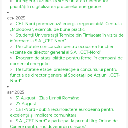
Inteligența Artificială și Securitatea Cibernetică -
priorități în digitalizarea proceselor energetice
сен 2025
CET-Nord promovează energia regenerabilă. Centrala
„Molodova”, exemplu de bune practici
Studenții Universității Tehnice din Timișoara în vizită de
informare la S.A. „CET-Nord”
Rezultatele concursului pentru ocuparea funcției
vacante de director general al S.A. ,,CET-Nord”
Program de stagii plătite pentru femei în companii de
domeniul energetic
Rezultatele etapei preselecție a concursului pentru
funcția de director general al Societăţii pe Acţiuni „CET-
Nord”
авг 2025
31 August - Ziua Limbii Române
27 August
CET-Nord - dublă recunoaștere europeană pentru
excelență și implicare comunitară
S.A. „CET-Nord” a participat la primul târg Online de
Cariere pentru moldovenii din diasporă