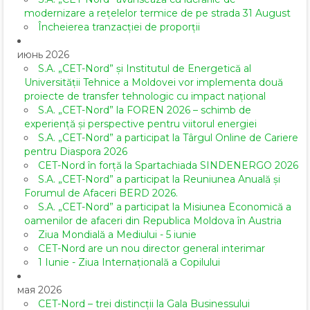
modernizare a rețelelor termice de pe strada 31 August
Încheierea tranzacției de proporții
июнь 2026
S.A. „CET-Nord” și Institutul de Energetică al
Universității Tehnice a Moldovei vor implementa două
proiecte de transfer tehnologic cu impact național
S.A. „CET-Nord” la FOREN 2026 – schimb de
experiență și perspective pentru viitorul energiei
S.A. „CET-Nord” a participat la Târgul Online de Cariere
pentru Diaspora 2026
CET-Nord în forță la Spartachiada SINDENERGO 2026
S.A. „CET-Nord” a participat la Reuniunea Anuală și
Forumul de Afaceri BERD 2026.
S.A. „CET-Nord” a participat la Misiunea Economică a
oamenilor de afaceri din Republica Moldova în Austria
Ziua Mondială a Mediului - 5 iunie
CET-Nord are un nou director general interimar
1 Iunie - Ziua Internațională a Copilului
мая 2026
CET-Nord – trei distincții la Gala Businessului