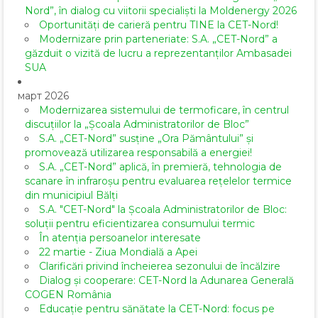
Nord”, în dialog cu viitorii specialiști la Moldenergy 2026
Oportunități de carieră pentru TINE la CET-Nord!
Modernizare prin parteneriate: S.A. „CET-Nord” a
găzduit o vizită de lucru a reprezentanților Ambasadei
SUA
март 2026
Modernizarea sistemului de termoficare, în centrul
discuțiilor la „Școala Administratorilor de Bloc”
S.A. „CET-Nord” susține „Ora Pământului” și
promovează utilizarea responsabilă a energiei!
S.A. „CET-Nord” aplică, în premieră, tehnologia de
scanare în infraroșu pentru evaluarea rețelelor termice
din municipiul Bălți
S.A. "CET-Nord" la Școala Administratorilor de Bloc:
soluții pentru eficientizarea consumului termic
În atenția persoanelor interesate
22 martie - Ziua Mondială a Apei
Clarificări privind încheierea sezonului de încălzire
Dialog și cooperare: CET-Nord la Adunarea Generală
COGEN România
Educație pentru sănătate la CET-Nord: focus pe