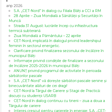
апр 2026
S.A. „CET-Nord” în dialog cu Filiala Bălți a CCI a RM
28 Aprilie – Ziua Mondială a Sănătății și Securității în
Muncă
Strada 31 August: lucrările încep cu infrastructura
termică subterană
Ziua Mondială a Pământului – 22 aprilie
CET-Nord, implicată în dialogul privind leadershipul
feminin în sectorul energetic.
Clarificare privind finalizarea sezonului de încălzire în
municipiul Bălți
Informație privind condițiile de finalizare a sezonului
de încălzire 2025–2026 în municipiul Bălți
ANUNȚ privind programul de activitate în perioada
sărbătorilor pascale
S.A. „CET-Nord” vă dorește sărbători pascale senine și
binecuvântate alături de cei dragi!
CET-Nord la Târgul de Cariere și Stagii de Practică:
discuții cu studenții USARB
CET-Nord în dialog continuu cu tinerii – ziua a doua a
Târgului de cariere
Interes crescut pentru carierele în energie: S.A. „CET-