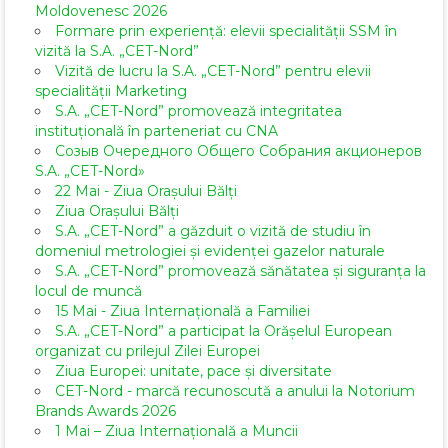
Moldovenesc 2026
Formare prin experiență: elevii specialității SSM în
vizită la S.A. „CET-Nord”
Vizită de lucru la S.A. „CET-Nord” pentru elevii
specialității Marketing
S.A. „CET-Nord” promovează integritatea
instituțională în parteneriat cu CNA
Созыв Очередного Общего Собрания акционеров
S.A. „CET-Nord»
22 Mai - Ziua Orașului Bălți
Ziua Orașului Bălți
S.A. „CET-Nord” a găzduit o vizită de studiu în
domeniul metrologiei și evidenței gazelor naturale
S.A. „CET-Nord” promovează sănătatea și siguranța la
locul de muncă
15 Mai - Ziua Internațională a Familiei
S.A. „CET-Nord” a participat la Orășelul European
organizat cu prilejul Zilei Europei
Ziua Europei: unitate, pace și diversitate
CET-Nord - marcă recunoscută a anului la Notorium
Brands Awards 2026
1 Mai – Ziua Internațională a Muncii