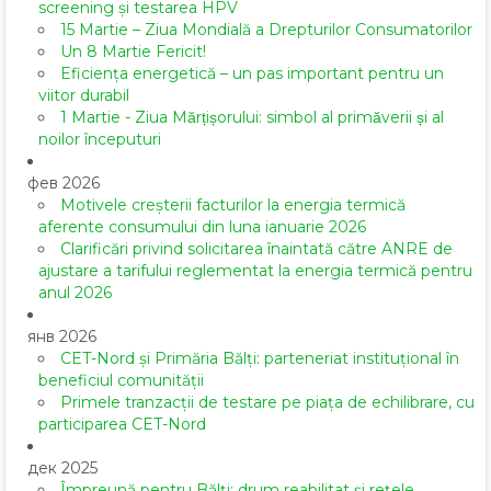
screening și testarea HPV
15 Martie – Ziua Mondială a Drepturilor Consumatorilor
Un 8 Martie Fericit!
Eficiența energetică – un pas important pentru un
viitor durabil
1 Martie - Ziua Mărțișorului: simbol al primăverii și al
noilor începuturi
фев 2026
Motivele creșterii facturilor la energia termică
aferente consumului din luna ianuarie 2026
Clarificări privind solicitarea înaintată către ANRE de
ajustare a tarifului reglementat la energia termică pentru
anul 2026
янв 2026
CET-Nord și Primăria Bălți: parteneriat instituțional în
beneficiul comunității
Primele tranzacții de testare pe piața de echilibrare, cu
participarea CET-Nord
дек 2025
Împreună pentru Bălți: drum reabilitat și rețele