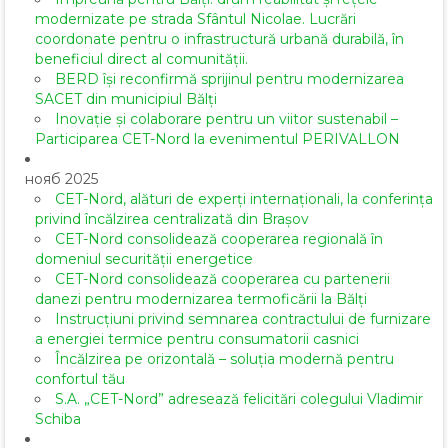
modernizate pe strada Sfântul Nicolae. Lucrări
coordonate pentru o infrastructură urbană durabilă, în
beneficiul direct al comunității.
BERD își reconfirmă sprijinul pentru modernizarea
SACET din municipiul Bălți
Inovație și colaborare pentru un viitor sustenabil –
Participarea CET-Nord la evenimentul PERIVALLON
нояб 2025
CET-Nord, alături de experți internaționali, la conferința
privind încălzirea centralizată din Brașov
CET-Nord consolidează cooperarea regională în
domeniul securității energetice
CET-Nord consolidează cooperarea cu partenerii
danezi pentru modernizarea termoficării la Bălți
Instrucțiuni privind semnarea contractului de furnizare
a energiei termice pentru consumatorii casnici
Încălzirea pe orizontală – soluția modernă pentru
confortul tău
S.A. „CET-Nord” adresează felicitări colegului Vladimir
Schiba