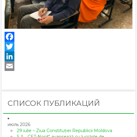
Facebook
Twitter
LinkedIn
Email
СПИСОК ПУБЛИКАЦИЙ
июль 2026
29 iulie – Ziua Constituției Republicii Moldova
S.A. „CET-Nord” avansează cu lucrările de