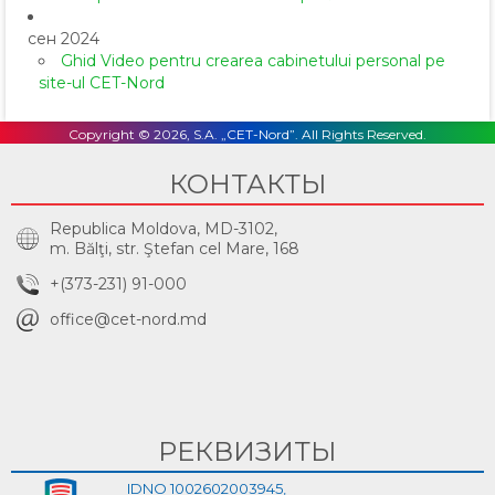
сен 2024
Ghid Video pentru crearea cabinetului personal pe
site-ul CET-Nord
Copyright © 2026, S.A. „CET-Nord”. All Rights Reserved.
КОНТАКТЫ
Republica Moldova, MD-3102,
m. Bălţi, str. Ştefan cel Mare, 168
+(373-231) 91-000
office@cet-nord.md
РЕКВИЗИТЫ
IDNO 1002602003945,