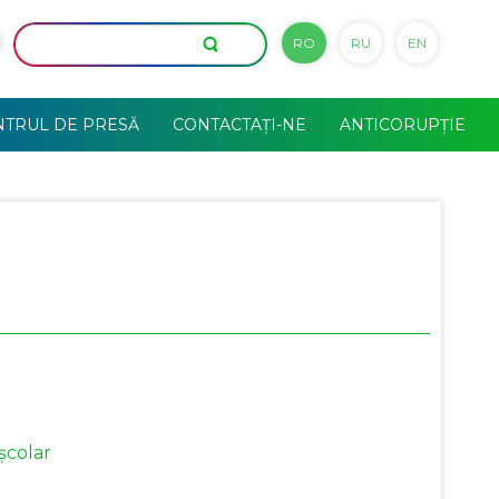
RO
RU
EN
NTRUL DE PRESĂ
CONTACTAȚI-NE
ANTICORUPȚIE
școlar