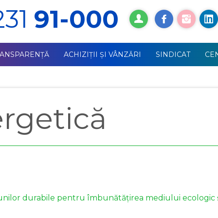
231
91-000
RANSPARENȚĂ
ACHIZIŢII ŞI VÂNZĂRI
SINDICAT
СE
ergetică
cțiunilor durabile pentru îmbunătățirea mediului ecologic 