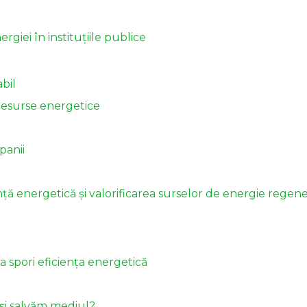
rgiei în instituțiile publice
bil
 resurse energetice
panii
 energetică și valorificarea surselor de energie regener
a spori eficiența energetică
și salvăm mediul?