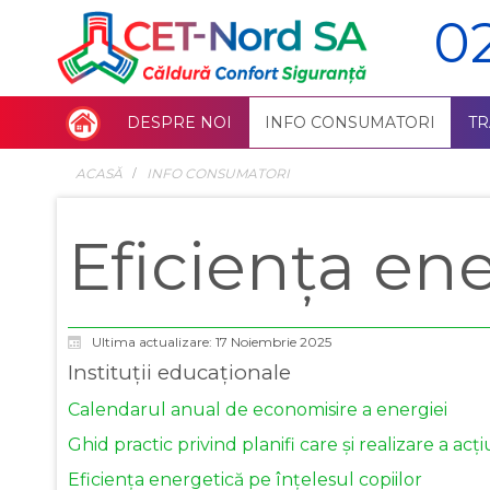
0
DESPRE NOI
INFO CONSUMATORI
T
ACASĂ
INFO CONSUMATORI
Eficiența en
Ultima actualizare: 17 Noiembrie 2025
Instituții educaționale
Calendarul anual de economisire a energiei
Ghid practic privind planifi care și realizare a a
Eficiența energetică pe înțelesul copiilor