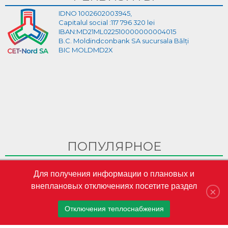
IDNO 1002602003945,
Capitalul social :117 796 320 lei
IBAN:MD21ML022510000000004015
B.C. Moldindconbank SA sucursala Bălți
BIC MOLDMD2X
ПОПУЛЯРНОЕ
Ghid Video pentru crearea cabinetului personal pe site-ul
Для получения информации о плановых и
CET-Nord
внеплановых отключениях посетите раздел
CET-Nord are un nou director general interimar
×
S.A. „CET-Nord” a participat la Misiunea Economică a
Отключения теплоснабжения
oamenilor de afaceri din Republica Moldova în Austria