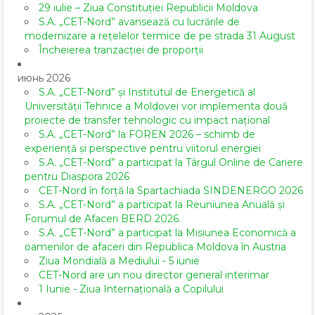
29 iulie – Ziua Constituției Republicii Moldova
S.A. „CET-Nord” avansează cu lucrările de
modernizare a rețelelor termice de pe strada 31 August
Încheierea tranzacției de proporții
июнь 2026
S.A. „CET-Nord” și Institutul de Energetică al
Universității Tehnice a Moldovei vor implementa două
proiecte de transfer tehnologic cu impact național
S.A. „CET-Nord” la FOREN 2026 – schimb de
experiență și perspective pentru viitorul energiei
S.A. „CET-Nord” a participat la Târgul Online de Cariere
pentru Diaspora 2026
CET-Nord în forță la Spartachiada SINDENERGO 2026
S.A. „CET-Nord” a participat la Reuniunea Anuală și
Forumul de Afaceri BERD 2026.
S.A. „CET-Nord” a participat la Misiunea Economică a
oamenilor de afaceri din Republica Moldova în Austria
Ziua Mondială a Mediului - 5 iunie
CET-Nord are un nou director general interimar
1 Iunie - Ziua Internațională a Copilului