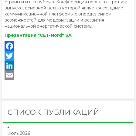
страны и из-за рубежа. Конференция прошла в третьем
выпуске, основной целью которой является создание
коммуникационной платформы с определением
возможностей для модернизации и развития
национальной энергетической системы.
Презентация "CET-Nord" SA
Facebook
Twitter
LinkedIn
Email
СПИСОК ПУБЛИКАЦИЙ
июль 2026