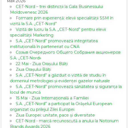
мая 2026
CET-Nord – trei distincții la Gala Businessului
Moldovenesc 2026
Formare prin experiență: elevii specialității SSM în
vizită la S.A. „CET-Nord”
Vizită de lucru la S.A. „CET-Nord” pentru elevii
specialității Marketing
S.A. „CET-Nord” promovează integritatea
instituțională în parteneriat cu CNA
Созыв Очередного Общего Собрания акционеров
S.A. „CET-Nord»
22 Mai - Ziua Orașului Bălți
Ziua Orașului Bălți
S.A. „CET-Nord” a găzduit o vizită de studiu în
domeniul metrologiei și evidenței gazelor naturale
S.A. „CET-Nord” promovează sănătatea și siguranța la
locul de muncă
15 Mai - Ziua Internațională a Familiei
S.A. „CET-Nord” a participat la Orășelul European
organizat cu prilejul Zilei Europei
Ziua Europei: unitate, pace și diversitate
CET-Nord - marcă recunoscută a anului la Notorium
Brands Awards 2026