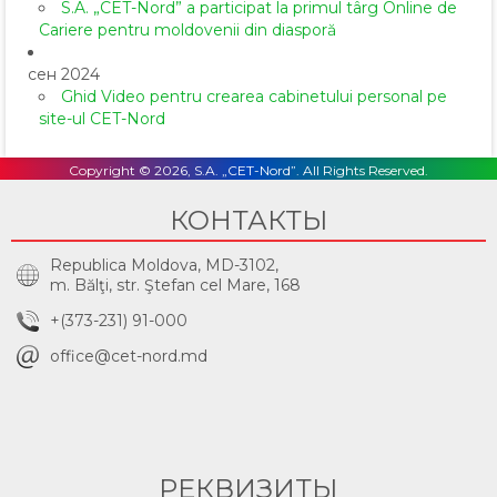
S.A. „CET-Nord” a participat la primul târg Online de
Cariere pentru moldovenii din diasporă
сен 2024
Ghid Video pentru crearea cabinetului personal pe
site-ul CET-Nord
Copyright © 2026, S.A. „CET-Nord”. All Rights Reserved.
КОНТАКТЫ
Republica Moldova, MD-3102,
m. Bălţi, str. Ştefan cel Mare, 168
+(373-231) 91-000
office@cet-nord.md
РЕКВИЗИТЫ