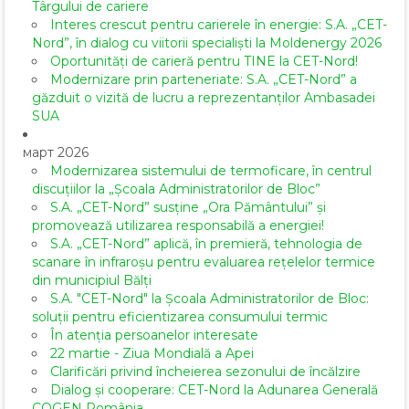
Târgului de cariere
Interes crescut pentru carierele în energie: S.A. „CET-
Nord”, în dialog cu viitorii specialiști la Moldenergy 2026
Oportunități de carieră pentru TINE la CET-Nord!
Modernizare prin parteneriate: S.A. „CET-Nord” a
găzduit o vizită de lucru a reprezentanților Ambasadei
SUA
март 2026
Modernizarea sistemului de termoficare, în centrul
discuțiilor la „Școala Administratorilor de Bloc”
S.A. „CET-Nord” susține „Ora Pământului” și
promovează utilizarea responsabilă a energiei!
S.A. „CET-Nord” aplică, în premieră, tehnologia de
scanare în infraroșu pentru evaluarea rețelelor termice
din municipiul Bălți
S.A. "CET-Nord" la Școala Administratorilor de Bloc:
soluții pentru eficientizarea consumului termic
În atenția persoanelor interesate
22 martie - Ziua Mondială a Apei
Clarificări privind încheierea sezonului de încălzire
Dialog și cooperare: CET-Nord la Adunarea Generală
COGEN România