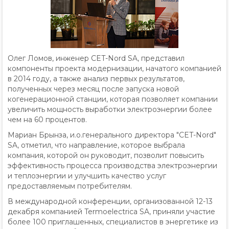
Олег Ломов, инженер CET-Nord SA, представил
компоненты проекта модернизации, начатого компанией
в 2014 году, а также анализ первых результатов,
полученных через месяц после запуска новой
когенерационной станции, которая позволяет компании
увеличить мощность выработки электроэнергии более
чем на 60 процентов.
Мариан Брынза, и.о.генерального директора "CET-Nord"
SA, отметил, что направление, которое выбрала
компания, которой он руководит, позволит повысить
эффективность процесса производства электроэнергии
и теплоэнергии и улучшить качество услуг
предоставляемым потребителям.
В международной конференции, организованной 12-13
декабря компанией Termoelectrica SA, приняли участие
более 100 приглашенных, специалистов в энергетике из