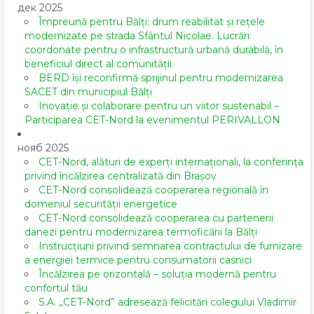
дек 2025
Împreună pentru Bălți: drum reabilitat și rețele
modernizate pe strada Sfântul Nicolae. Lucrări
coordonate pentru o infrastructură urbană durabilă, în
beneficiul direct al comunității.
BERD își reconfirmă sprijinul pentru modernizarea
SACET din municipiul Bălți
Inovație și colaborare pentru un viitor sustenabil –
Participarea CET-Nord la evenimentul PERIVALLON
нояб 2025
CET-Nord, alături de experți internaționali, la conferința
privind încălzirea centralizată din Brașov
CET-Nord consolidează cooperarea regională în
domeniul securității energetice
CET-Nord consolidează cooperarea cu partenerii
danezi pentru modernizarea termoficării la Bălți
Instrucțiuni privind semnarea contractului de furnizare
a energiei termice pentru consumatorii casnici
Încălzirea pe orizontală – soluția modernă pentru
confortul tău
S.A. „CET-Nord” adresează felicitări colegului Vladimir