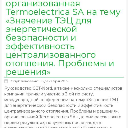
организованная
Termoelectrica SA на тему
«Значение ТЭЦ для
энергетической
безопасности и
эффективность
централизованного
отопления. Проблемы и
решения»
Опубликовано: 16 декабря 2019
Руководство CET-Nord, а также несколько специалистов
компании приняли участие в 3-ей по счету,
международной конференции на тему «Значение ТЭЦ
для энергетической безопасности и эффективность
централизованного отопления. Проблемы и решения»,
организованной Termoelectrica SA, где они рассказали о
первых результатах, полученных после ввода в