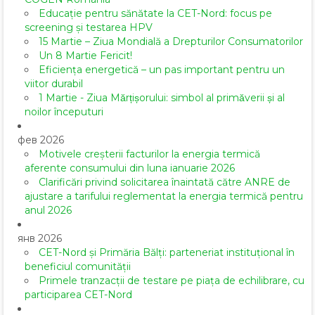
Educație pentru sănătate la CET-Nord: focus pe
screening și testarea HPV
15 Martie – Ziua Mondială a Drepturilor Consumatorilor
Un 8 Martie Fericit!
Eficiența energetică – un pas important pentru un
viitor durabil
1 Martie - Ziua Mărțișorului: simbol al primăverii și al
noilor începuturi
фев 2026
Motivele creșterii facturilor la energia termică
aferente consumului din luna ianuarie 2026
Clarificări privind solicitarea înaintată către ANRE de
ajustare a tarifului reglementat la energia termică pentru
anul 2026
янв 2026
CET-Nord și Primăria Bălți: parteneriat instituțional în
beneficiul comunității
Primele tranzacții de testare pe piața de echilibrare, cu
participarea CET-Nord