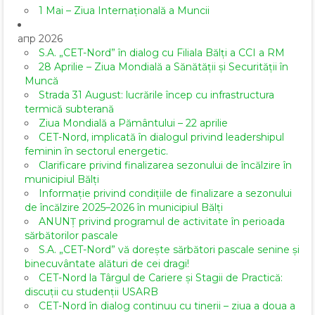
1 Mai – Ziua Internațională a Muncii
апр 2026
S.A. „CET-Nord” în dialog cu Filiala Bălți a CCI a RM
28 Aprilie – Ziua Mondială a Sănătății și Securității în
Muncă
Strada 31 August: lucrările încep cu infrastructura
termică subterană
Ziua Mondială a Pământului – 22 aprilie
CET-Nord, implicată în dialogul privind leadershipul
feminin în sectorul energetic.
Clarificare privind finalizarea sezonului de încălzire în
municipiul Bălți
Informație privind condițiile de finalizare a sezonului
de încălzire 2025–2026 în municipiul Bălți
ANUNȚ privind programul de activitate în perioada
sărbătorilor pascale
S.A. „CET-Nord” vă dorește sărbători pascale senine și
binecuvântate alături de cei dragi!
CET-Nord la Târgul de Cariere și Stagii de Practică:
discuții cu studenții USARB
CET-Nord în dialog continuu cu tinerii – ziua a doua a