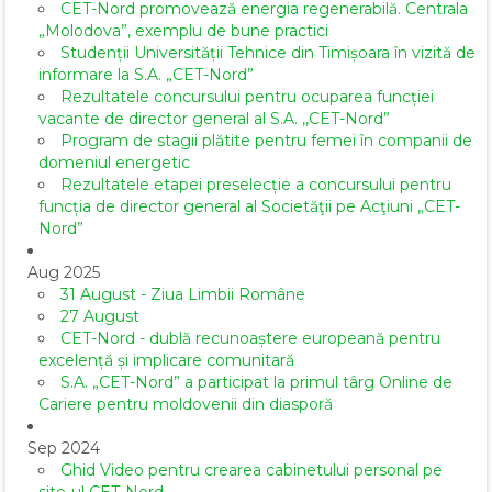
CET-Nord promovează energia regenerabilă. Centrala
„Molodova”, exemplu de bune practici
Studenții Universității Tehnice din Timișoara în vizită de
informare la S.A. „CET-Nord”
Rezultatele concursului pentru ocuparea funcției
vacante de director general al S.A. ,,CET-Nord”
Program de stagii plătite pentru femei în companii de
domeniul energetic
Rezultatele etapei preselecție a concursului pentru
funcția de director general al Societăţii pe Acţiuni „CET-
Nord”
Aug 2025
31 August - Ziua Limbii Române
27 August
CET-Nord - dublă recunoaștere europeană pentru
excelență și implicare comunitară
S.A. „CET-Nord” a participat la primul târg Online de
Cariere pentru moldovenii din diasporă
Sep 2024
Ghid Video pentru crearea cabinetului personal pe
site-ul CET-Nord