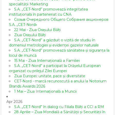
specialității Marketing
S.A. „CET-Nord” promovează integritatea
instituțională în parteneriat cu CNA
Созыв Очередного Общего Собрания акционеров
S.A. „CET-Nord»
22 Mai - Ziua Orașului Bălți
Ziua Orașului Bălți
S.A. „CET-Nord” a găzduit o vizită de studiu în
domeniul metrologiei și evidenței gazelor naturale
S.A. „CET-Nord” promovează sănătatea și siguranța la
locul de muncă
15 Mai - Ziua Internațională a Familiei
S.A. „CET-Nord” a participat la Orășelul European
organizat cu prilejul Zilei Europei
Ziua Europei: unitate, pace și diversitate
CET-Nord - marcă recunoscută a anului la Notorium
Brands Awards 2026
1 Mai – Ziua Internațională a Muncii
Apr 2026
S.A. „CET-Nord” în dialog cu Filiala Bălți a CCI a RM
28 Aprilie – Ziua Mondială a Sănătății și Securității în