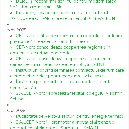
BERD își reconfirmă sprijinul pentru modernizarea
SACET din municipiul Bălți
Inovație și colaborare pentru un viitor sustenabil –
Participarea CET-Nord la evenimentul PERIVALLON
Nov 2025
CET-Nord, alături de experți internaționali, la conferința
privind încălzirea centralizată din Brașov
CET-Nord consolidează cooperarea regională în
domeniul securității energetice
CET-Nord consolidează cooperarea cu partenerii
danezi pentru modernizarea termoficării la Bălți
Instrucțiuni privind semnarea contractului de furnizare
a energiei termice pentru consumatorii casnici
Încălzirea pe orizontală – soluția modernă pentru
confortul tău
S.A. „CET-Nord” adresează felicitări colegului Vladimir
Schiba
Oct 2025
Publicitate pe verso-ul facturii pentru energie termică
S.A. „CET-Nord” – promotor al inovației și tranziției
energetice inteligente la Summitul „SMART