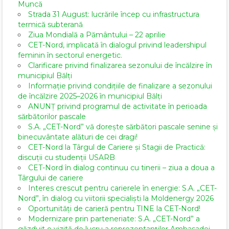
Muncă
Strada 31 August: lucrările încep cu infrastructura
termică subterană
Ziua Mondială a Pământului – 22 aprilie
CET-Nord, implicată în dialogul privind leadershipul
feminin în sectorul energetic.
Clarificare privind finalizarea sezonului de încălzire în
municipiul Bălți
Informație privind condițiile de finalizare a sezonului
de încălzire 2025–2026 în municipiul Bălți
ANUNȚ privind programul de activitate în perioada
sărbătorilor pascale
S.A. „CET-Nord” vă dorește sărbători pascale senine și
binecuvântate alături de cei dragi!
CET-Nord la Târgul de Cariere și Stagii de Practică:
discuții cu studenții USARB
CET-Nord în dialog continuu cu tinerii – ziua a doua a
Târgului de cariere
Interes crescut pentru carierele în energie: S.A. „CET-
Nord”, în dialog cu viitorii specialiști la Moldenergy 2026
Oportunități de carieră pentru TINE la CET-Nord!
Modernizare prin parteneriate: S.A. „CET-Nord” a
găzduit o vizită de lucru a reprezentanților Ambasadei