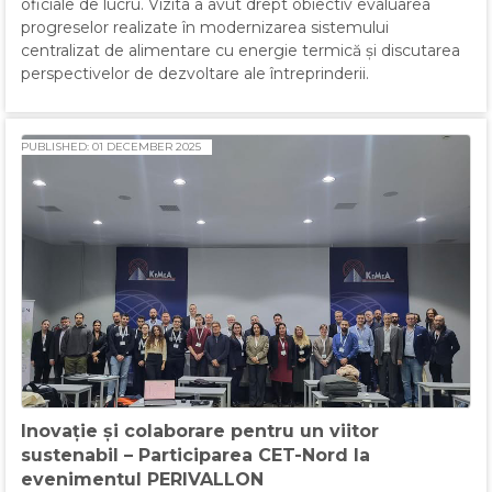
oficiale de lucru. Vizita a avut drept obiectiv evaluarea
progreselor realizate în modernizarea sistemului
centralizat de alimentare cu energie termică și discutarea
perspectivelor de dezvoltare ale întreprinderii.
PUBLISHED: 01 DECEMBER 2025
Inovație și colaborare pentru un viitor
sustenabil – Participarea CET-Nord la
evenimentul PERIVALLON