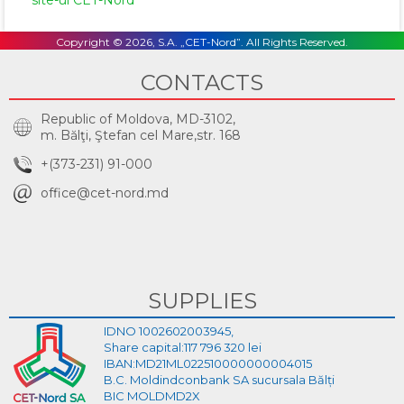
Copyright © 2026, S.A. „CET-Nord”. All Rights Reserved.
CONTACTS
Republic of Moldova, MD-3102,
m. Bălţi, Ştefan cel Mare,str. 168
+(373-231) 91-000
office@cet-nord.md
SUPPLIES
IDNO 1002602003945,
Share capital:117 796 320 lei
IBAN:MD21ML022510000000004015
B.C. Moldindconbank SA sucursala Bălți
BIC MOLDMD2X