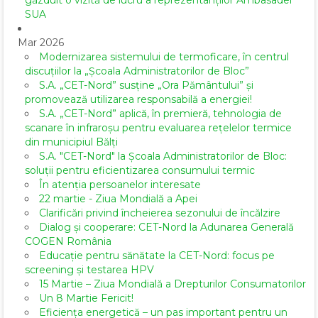
SUA
Mar 2026
Modernizarea sistemului de termoficare, în centrul
discuțiilor la „Școala Administratorilor de Bloc”
S.A. „CET-Nord” susține „Ora Pământului” și
promovează utilizarea responsabilă a energiei!
S.A. „CET-Nord” aplică, în premieră, tehnologia de
scanare în infraroșu pentru evaluarea rețelelor termice
din municipiul Bălți
S.A. "CET-Nord" la Școala Administratorilor de Bloc:
soluții pentru eficientizarea consumului termic
În atenția persoanelor interesate
22 martie - Ziua Mondială a Apei
Clarificări privind încheierea sezonului de încălzire
Dialog și cooperare: CET-Nord la Adunarea Generală
COGEN România
Educație pentru sănătate la CET-Nord: focus pe
screening și testarea HPV
15 Martie – Ziua Mondială a Drepturilor Consumatorilor
Un 8 Martie Fericit!
Eficiența energetică – un pas important pentru un