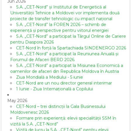
Jun 2026
S.A. „CET-Nord” și Institutul de Energetică al
Universității Tehnice a Moldovei vor implementa două
proiecte de transfer tehnologic cu impact național
S.A. „CET-Nord” la FOREN 2026 – schimb de
experiență și perspective pentru viitorul energiei
S.A. „CET-Nord” a participat la Târgul Online de Cariere
pentru Diaspora 2026
CET-Nord în forță la Spartachiada SINDENERGO 2026
S.A. „CET-Nord” a participat la Reuniunea Anuală și
Forumul de Afaceri BERD 2026.
S.A. „CET-Nord” a participat la Misiunea Economică a
oamenilor de afaceri din Republica Moldova în Austria
Ziua Mondială a Mediului - 5 iunie
CET-Nord are un nou director general interimar
1 Iunie - Ziua Internațională a Copilului
May 2026
CET-Nord – trei distincții la Gala Businessului
Moldovenesc 2026
Formare prin experiență: elevii specialității SSM în
vizită la S.A. „CET-Nord”
Vizită de lucru la S.A. „CET-Nord” pentru elevii