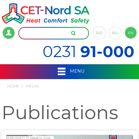
RO
RU
EN
0231
91-000
MENU
HOME
MEDIA
Publications
PUBLISHED: 17 MARCH 2026