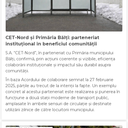
CET-Nord și Primăria Bălți: parteneriat
instituțional în beneficiul comunității
S.A. “CET-Nord”, în parteneriat cu Primăria municipiului
Bălți, confirmă, prin acțiuni coerente și vizibile, eficiența
colaborării instituționale și impactul său durabil asupra
comunității.
În baza Acordului de colaborare semnat la 27 februarie
2025, părțile au trecut de la intenții la fapte. Un exemplu
concret al acestui parteneriat este realizarea și punerea în
funcțiune a două stații moderne de transport public,
amplasate în ambele sensuri de circulație și destinate
utilizării zilnice de către locuitorii municipiului.