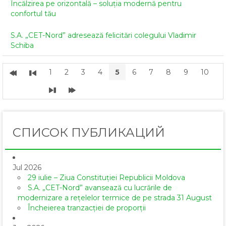
Încălzirea pe orizontală – soluția modernă pentru
confortul tău
S.A. „CET-Nord” adresează felicitări colegului Vladimir
Schiba
1
2
3
4
5
6
7
8
9
10
СПИСОК ПУБЛИКАЦИЙ
Jul 2026
29 iulie – Ziua Constituției Republicii Moldova
S.A. „CET-Nord” avansează cu lucrările de
modernizare a rețelelor termice de pe strada 31 August
Încheierea tranzacției de proporții