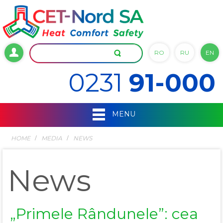
RO
RU
EN
0231
91-000
MENU
HOME
MEDIA
NEWS
News
„Primele Rândunele”: cea