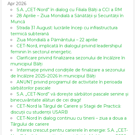
Apr 2026
S.A. „CET-Nord” în dialog cu Filiala Bălți a CCI a RM
28 Aprilie – Ziua Mondială a Sănătății și Securității în
Muncă
Strada 31 August: lucrările încep cu infrastructura
termică subterană
Ziua Mondială a Pământului – 22 aprilie
CET-Nord, implicată în dialogul privind leadershipul
feminin în sectorul energetic.
Clarificare privind finalizarea sezonului de încălzire în
municipiul Bălți
Informație privind condițiile de finalizare a sezonului
de încălzire 2025–2026 în municipiul Bălți
ANUNȚ privind programul de activitate în perioada
sărbătorilor pascale
S.A. „CET-Nord” vă dorește sărbători pascale senine și
binecuvântate alături de cei dragi!
CET-Nord la Târgul de Cariere și Stagii de Practică:
discuții cu studenții USARB
CET-Nord în dialog continuu cu tinerii – ziua a doua a
Târgului de cariere
Interes crescut pentru carierele în energie: S.A. „CET-