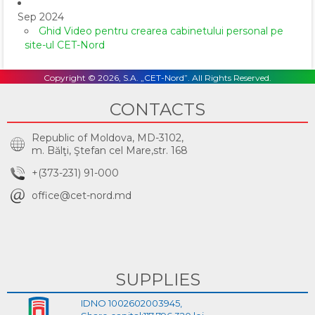
Sep 2024
Ghid Video pentru crearea cabinetului personal pe
site-ul CET-Nord
Copyright © 2026, S.A. „CET-Nord”. All Rights Reserved.
CONTACTS
Republic of Moldova, MD-3102,
m. Bălţi, Ştefan cel Mare,str. 168
+(373-231) 91-000
office@cet-nord.md
SUPPLIES
IDNO 1002602003945,