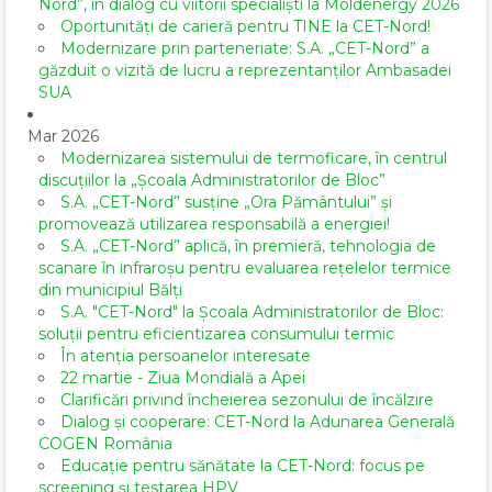
Nord”, în dialog cu viitorii specialiști la Moldenergy 2026
Oportunități de carieră pentru TINE la CET-Nord!
Modernizare prin parteneriate: S.A. „CET-Nord” a
găzduit o vizită de lucru a reprezentanților Ambasadei
SUA
Mar 2026
Modernizarea sistemului de termoficare, în centrul
discuțiilor la „Școala Administratorilor de Bloc”
S.A. „CET-Nord” susține „Ora Pământului” și
promovează utilizarea responsabilă a energiei!
S.A. „CET-Nord” aplică, în premieră, tehnologia de
scanare în infraroșu pentru evaluarea rețelelor termice
din municipiul Bălți
S.A. "CET-Nord" la Școala Administratorilor de Bloc:
soluții pentru eficientizarea consumului termic
În atenția persoanelor interesate
22 martie - Ziua Mondială a Apei
Clarificări privind încheierea sezonului de încălzire
Dialog și cooperare: CET-Nord la Adunarea Generală
COGEN România
Educație pentru sănătate la CET-Nord: focus pe
screening și testarea HPV