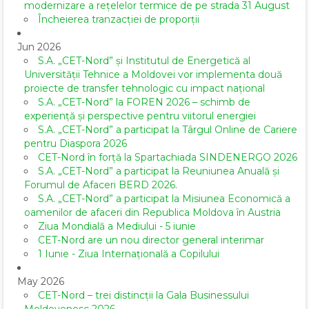
modernizare a rețelelor termice de pe strada 31 August
Încheierea tranzacției de proporții
Jun 2026
S.A. „CET-Nord” și Institutul de Energetică al
Universității Tehnice a Moldovei vor implementa două
proiecte de transfer tehnologic cu impact național
S.A. „CET-Nord” la FOREN 2026 – schimb de
experiență și perspective pentru viitorul energiei
S.A. „CET-Nord” a participat la Târgul Online de Cariere
pentru Diaspora 2026
CET-Nord în forță la Spartachiada SINDENERGO 2026
S.A. „CET-Nord” a participat la Reuniunea Anuală și
Forumul de Afaceri BERD 2026.
S.A. „CET-Nord” a participat la Misiunea Economică a
oamenilor de afaceri din Republica Moldova în Austria
Ziua Mondială a Mediului - 5 iunie
CET-Nord are un nou director general interimar
1 Iunie - Ziua Internațională a Copilului
May 2026
CET-Nord – trei distincții la Gala Businessului