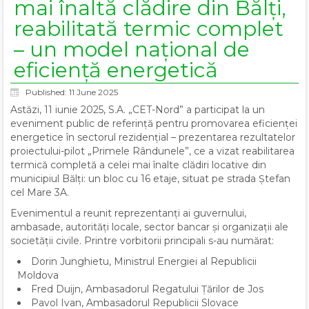
mai înaltă clădire din Bălți,
reabilitată termic complet
– un model național de
eficiență energetică
Published: 11 June 2025
Astăzi, 11 iunie 2025, S.A. „CET-Nord” a participat la un
eveniment public de referință pentru promovarea eficienței
energetice în sectorul rezidențial – prezentarea rezultatelor
proiectului-pilot „Primele Rândunele”, ce a vizat reabilitarea
termică completă a celei mai înalte clădiri locative din
municipiul Bălți: un bloc cu 16 etaje, situat pe strada Ștefan
cel Mare 3A.
Evenimentul a reunit reprezentanți ai guvernului,
ambasade, autorități locale, sector bancar și organizații ale
societății civile. Printre vorbitorii principali s-au numărat:
Dorin Junghietu, Ministrul Energiei al Republicii
Moldova
Fred Duijn, Ambasadorul Regatului Țărilor de Jos
Pavol Ivan, Ambasadorul Republicii Slovace