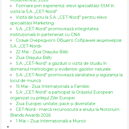
Moldovenesc 2026
Formare prin experiență: elevii specialității SSM în
vizită la S.A. „CET-Nord”
Vizită de lucru la S.A. „CET-Nord” pentru elevii
specialității Marketing
S.A. „CET-Nord” promovează integritatea
instituțională în parteneriat cu CNA
Созыв Очередного Общего Собрания акционеров
S.A. „CET-Nord»
22 Mai - Ziua Orașului Bălți
Ziua Orașului Bălți
S.A. „CET-Nord” a găzduit o vizită de studiu în
domeniul metrologiei și evidenței gazelor naturale
S.A. „CET-Nord” promovează sănătatea și siguranța la
locul de muncă
15 Mai - Ziua Internațională a Familiei
S.A. „CET-Nord” a participat la Orășelul European
organizat cu prilejul Zilei Europei
Ziua Europei: unitate, pace și diversitate
CET-Nord - marcă recunoscută a anului la Notorium
Brands Awards 2026
1 Mai – Ziua Internațională a Muncii