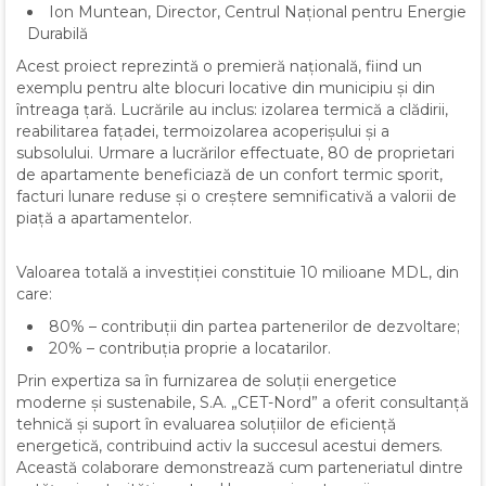
Ion Muntean, Director, Centrul Național pentru Energie
Durabilă
Acest proiect reprezintă o premieră națională, fiind un
exemplu pentru alte blocuri locative din municipiu și din
întreaga țară. Lucrările au inclus: izolarea termică a clădirii,
reabilitarea fațadei, termoizolarea acoperișului și a
subsolului. Urmare a lucrărilor effectuate, 80 de proprietari
de apartamente beneficiază de un confort termic sporit,
facturi lunare reduse și o creștere semnificativă a valorii de
piață a apartamentelor.
Valoarea totală a investiției constituie 10 milioane MDL, din
care:
80% – contribuții din partea partenerilor de dezvoltare;
20% – contribuția proprie a locatarilor.
Prin expertiza sa în furnizarea de soluții energetice
moderne și sustenabile, S.A. „CET-Nord” a oferit consultanță
tehnică și suport în evaluarea soluțiilor de eficiență
energetică, contribuind activ la succesul acestui demers.
Această colaborare demonstrează cum parteneriatul dintre