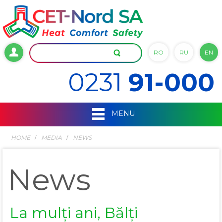
RO
RU
EN
0231
91-000
MENU
HOME
MEDIA
NEWS
News
La mulți ani, Bălți