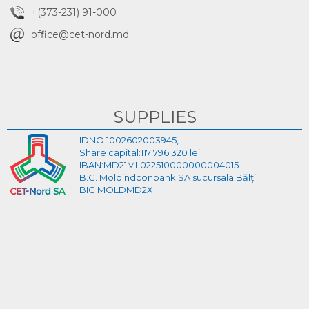
+(373-231) 91-000
office@cet-nord.md
SUPPLIES
IDNO 1002602003945,
Share capital:117 796 320 lei
IBAN:MD21ML022510000000004015
B.C. Moldindconbank SA sucursala Bălți
BIC MOLDMD2X