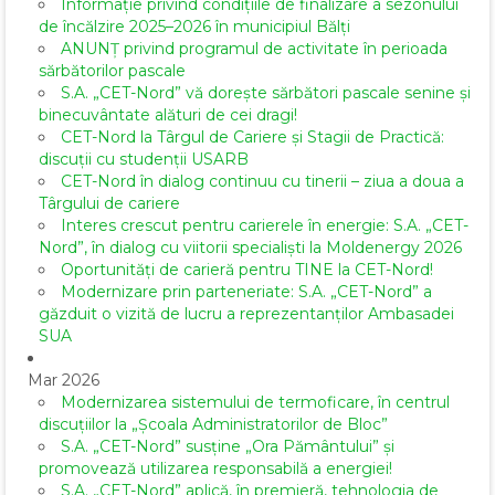
Informație privind condițiile de finalizare a sezonului
de încălzire 2025–2026 în municipiul Bălți
ANUNȚ privind programul de activitate în perioada
sărbătorilor pascale
S.A. „CET-Nord” vă dorește sărbători pascale senine și
binecuvântate alături de cei dragi!
CET-Nord la Târgul de Cariere și Stagii de Practică:
discuții cu studenții USARB
CET-Nord în dialog continuu cu tinerii – ziua a doua a
Târgului de cariere
Interes crescut pentru carierele în energie: S.A. „CET-
Nord”, în dialog cu viitorii specialiști la Moldenergy 2026
Oportunități de carieră pentru TINE la CET-Nord!
Modernizare prin parteneriate: S.A. „CET-Nord” a
găzduit o vizită de lucru a reprezentanților Ambasadei
SUA
Mar 2026
Modernizarea sistemului de termoficare, în centrul
discuțiilor la „Școala Administratorilor de Bloc”
S.A. „CET-Nord” susține „Ora Pământului” și
promovează utilizarea responsabilă a energiei!
S.A. „CET-Nord” aplică, în premieră, tehnologia de