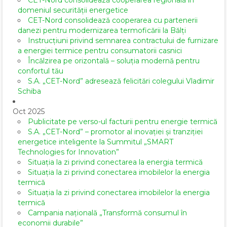
CET-Nord consolidează cooperarea regională în
domeniul securității energetice
CET-Nord consolidează cooperarea cu partenerii
danezi pentru modernizarea termoficării la Bălți
Instrucțiuni privind semnarea contractului de furnizare
a energiei termice pentru consumatorii casnici
Încălzirea pe orizontală – soluția modernă pentru
confortul tău
S.A. „CET-Nord” adresează felicitări colegului Vladimir
Schiba
Oct 2025
Publicitate pe verso-ul facturii pentru energie termică
S.A. „CET-Nord” – promotor al inovației și tranziției
energetice inteligente la Summitul „SMART
Technologies for Innovation”
Situația la zi privind conectarea la energia termică
Situația la zi privind conectarea imobilelor la energia
termică
Situația la zi privind conectarea imobilelor la energia
termică
Campania națională „Transformă consumul în
economii durabile”