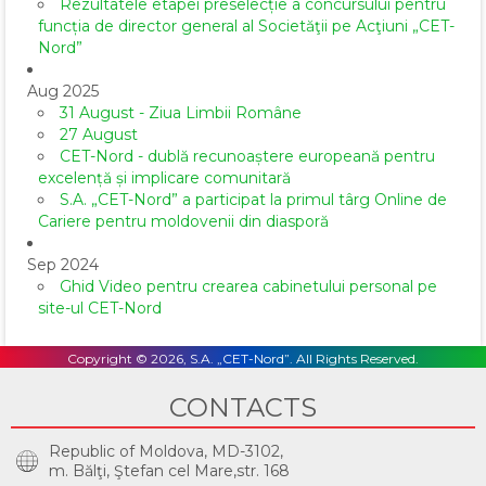
Rezultatele etapei preselecție a concursului pentru
funcția de director general al Societăţii pe Acţiuni „CET-
Nord”
Aug 2025
31 August - Ziua Limbii Române
27 August
CET-Nord - dublă recunoaștere europeană pentru
excelență și implicare comunitară
S.A. „CET-Nord” a participat la primul târg Online de
Cariere pentru moldovenii din diasporă
Sep 2024
Ghid Video pentru crearea cabinetului personal pe
site-ul CET-Nord
Copyright © 2026, S.A. „CET-Nord”. All Rights Reserved.
CONTACTS
Republic of Moldova, MD-3102,
m. Bălţi, Ştefan cel Mare,str. 168