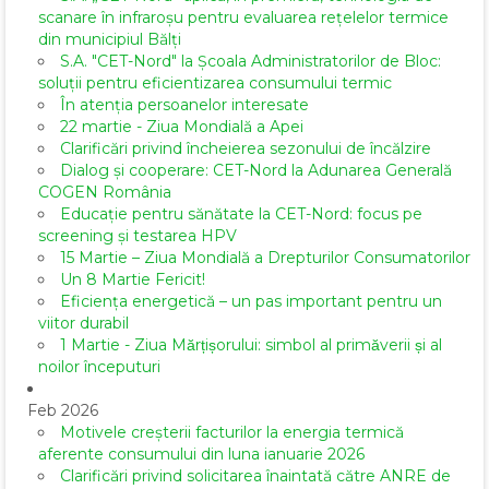
scanare în infraroșu pentru evaluarea rețelelor termice
din municipiul Bălți
S.A. "CET-Nord" la Școala Administratorilor de Bloc:
soluții pentru eficientizarea consumului termic
În atenția persoanelor interesate
22 martie - Ziua Mondială a Apei
Clarificări privind încheierea sezonului de încălzire
Dialog și cooperare: CET-Nord la Adunarea Generală
COGEN România
Educație pentru sănătate la CET-Nord: focus pe
screening și testarea HPV
15 Martie – Ziua Mondială a Drepturilor Consumatorilor
Un 8 Martie Fericit!
Eficiența energetică – un pas important pentru un
viitor durabil
1 Martie - Ziua Mărțișorului: simbol al primăverii și al
noilor începuturi
Feb 2026
Motivele creșterii facturilor la energia termică
aferente consumului din luna ianuarie 2026
Clarificări privind solicitarea înaintată către ANRE de