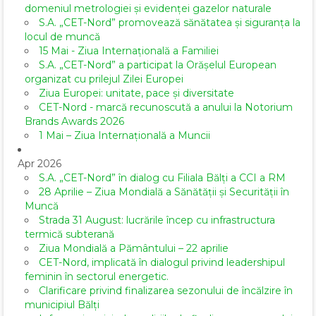
domeniul metrologiei și evidenței gazelor naturale
S.A. „CET-Nord” promovează sănătatea și siguranța la
locul de muncă
15 Mai - Ziua Internațională a Familiei
S.A. „CET-Nord” a participat la Orășelul European
organizat cu prilejul Zilei Europei
Ziua Europei: unitate, pace și diversitate
CET-Nord - marcă recunoscută a anului la Notorium
Brands Awards 2026
1 Mai – Ziua Internațională a Muncii
Apr 2026
S.A. „CET-Nord” în dialog cu Filiala Bălți a CCI a RM
28 Aprilie – Ziua Mondială a Sănătății și Securității în
Muncă
Strada 31 August: lucrările încep cu infrastructura
termică subterană
Ziua Mondială a Pământului – 22 aprilie
CET-Nord, implicată în dialogul privind leadershipul
feminin în sectorul energetic.
Clarificare privind finalizarea sezonului de încălzire în
municipiul Bălți