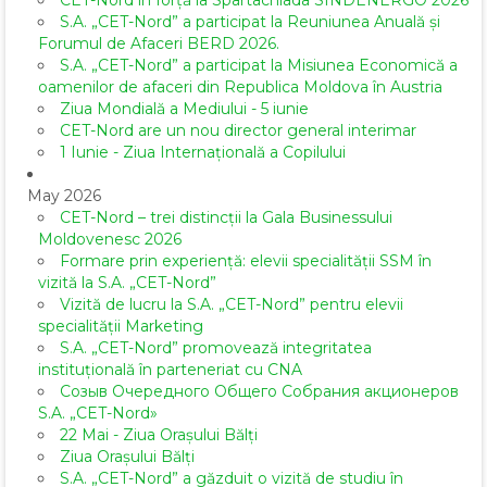
CET-Nord în forță la Spartachiada SINDENERGO 2026
S.A. „CET-Nord” a participat la Reuniunea Anuală și
Forumul de Afaceri BERD 2026.
S.A. „CET-Nord” a participat la Misiunea Economică a
oamenilor de afaceri din Republica Moldova în Austria
Ziua Mondială a Mediului - 5 iunie
CET-Nord are un nou director general interimar
1 Iunie - Ziua Internațională a Copilului
May 2026
CET-Nord – trei distincții la Gala Businessului
Moldovenesc 2026
Formare prin experiență: elevii specialității SSM în
vizită la S.A. „CET-Nord”
Vizită de lucru la S.A. „CET-Nord” pentru elevii
specialității Marketing
S.A. „CET-Nord” promovează integritatea
instituțională în parteneriat cu CNA
Созыв Очередного Общего Собрания акционеров
S.A. „CET-Nord»
22 Mai - Ziua Orașului Bălți
Ziua Orașului Bălți
S.A. „CET-Nord” a găzduit o vizită de studiu în