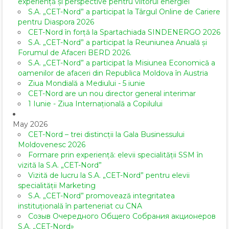
experiență și perspective pentru viitorul energiei
S.A. „CET-Nord” a participat la Târgul Online de Cariere
pentru Diaspora 2026
CET-Nord în forță la Spartachiada SINDENERGO 2026
S.A. „CET-Nord” a participat la Reuniunea Anuală și
Forumul de Afaceri BERD 2026.
S.A. „CET-Nord” a participat la Misiunea Economică a
oamenilor de afaceri din Republica Moldova în Austria
Ziua Mondială a Mediului - 5 iunie
CET-Nord are un nou director general interimar
1 Iunie - Ziua Internațională a Copilului
May 2026
CET-Nord – trei distincții la Gala Businessului
Moldovenesc 2026
Formare prin experiență: elevii specialității SSM în
vizită la S.A. „CET-Nord”
Vizită de lucru la S.A. „CET-Nord” pentru elevii
specialității Marketing
S.A. „CET-Nord” promovează integritatea
instituțională în parteneriat cu CNA
Созыв Очередного Общего Собрания акционеров
S.A. „CET-Nord»