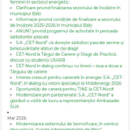
feminin în sectorul energetic.
Clarificare privind finalizarea sezonului de încălzire în
municipiul Bălți
Informație privind condițiile de finalizare a sezonului
de încălzire 2025–2026 în municipiul Bălți
ANUNȚ privind programul de activitate în perioada
sărbătorilor pascale
S.A. „CET-Nord” vă dorește sărbători pascale senine și
binecuvântate alături de cei dragi!
CET-Nord la Târgul de Cariere și Stagii de Practică:
discuții cu studenții USARB
CET-Nord în dialog continuu cu tinerii – ziua a doua a
Târgului de cariere
Interes crescut pentru carierele în energie: S.A. „CET-
Nord”, în dialog cu viitorii specialiști la Moldenergy 2026
Oportunități de carieră pentru TINE la CET-Nord!
Modernizare prin parteneriate: S.A. „CET-Nord” a
găzduit o vizită de lucru a reprezentanților Ambasadei
SUA
Mar 2026
Modernizarea sistemului de termoficare, în centrul
discuțiilor la „Școala Administratorilor de Bloc”