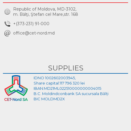
Republic of Moldova, MD-3102,
m. Bălţi, Ştefan cel Mare,str. 168
+(373-231) 91-000
office@cet-nord.md
SUPPLIES
IDNO 1002602003945,
Share capital:117 796 320 lei
IBAN:MD21ML022510000000004015
B.C. Moldindconbank SA sucursala Bălți
BIC MOLDMD2X