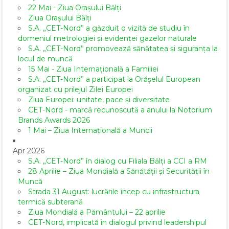
22 Mai - Ziua Orașului Bălți
Ziua Orașului Bălți
S.A. „CET-Nord” a găzduit o vizită de studiu în
domeniul metrologiei și evidenței gazelor naturale
S.A. „CET-Nord” promovează sănătatea și siguranța la
locul de muncă
15 Mai - Ziua Internațională a Familiei
S.A. „CET-Nord” a participat la Orășelul European
organizat cu prilejul Zilei Europei
Ziua Europei: unitate, pace și diversitate
CET-Nord - marcă recunoscută a anului la Notorium
Brands Awards 2026
1 Mai – Ziua Internațională a Muncii
Apr 2026
S.A. „CET-Nord” în dialog cu Filiala Bălți a CCI a RM
28 Aprilie – Ziua Mondială a Sănătății și Securității în
Muncă
Strada 31 August: lucrările încep cu infrastructura
termică subterană
Ziua Mondială a Pământului – 22 aprilie
CET-Nord, implicată în dialogul privind leadershipul