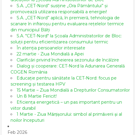
S.A. „CET-Nord” susține „Ora Pământului” și
promovează utilizarea responsabilă a energiei!
S.A. „CET-Nord” aplică, în premieră, tehnologia de
scanare în infraroșu pentru evaluarea rețelelor termice
din municipiul Bălți
S.A. "CET-Nord" la Școala Administratorilor de Bloc:
soluții pentru eficientizarea consumului termic
În atenția persoanelor interesate
22 martie - Ziua Mondială a Apei
Clarificări privind încheierea sezonului de încălzire
Dialog și cooperare: CET-Nord la Adunarea Generală
COGEN România
Educație pentru sănătate la CET-Nord: focus pe
screening și testarea HPV
15 Martie – Ziua Mondială a Drepturilor Consumatorilor
Un 8 Martie Fericit!
Eficiența energetică – un pas important pentru un
viitor durabil
1 Martie - Ziua Mărțișorului: simbol al primăverii și al
noilor începuturi
Feb 2026