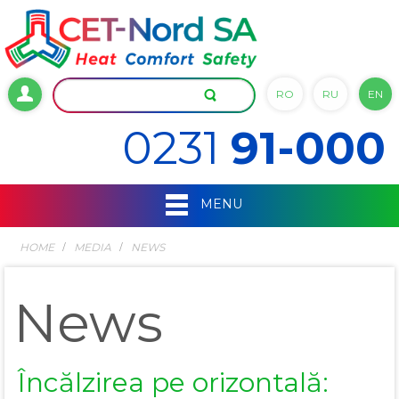
RO
RU
EN
0231
91-000
MENU
HOME
MEDIA
NEWS
News
Încălzirea pe orizontală: