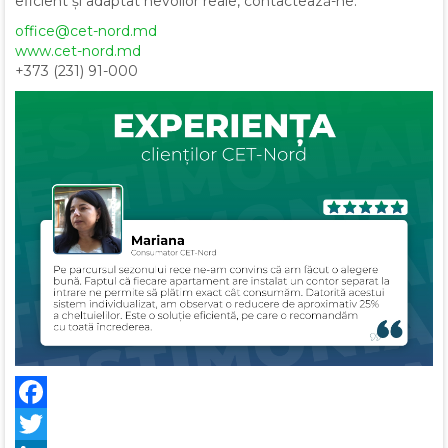
eficient și adaptat nevoilor reale, contactează-ne:
office@cet-nord.md
www.cet-nord.md
+373 (231) 91-000
Facebook