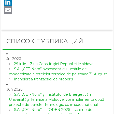
Twitter
LinkedIn
Email
СПИСОК ПУБЛИКАЦИЙ
Jul 2026
29 iulie – Ziua Constituției Republicii Moldova
S.A. „CET-Nord” avansează cu lucrările de
modernizare a rețelelor termice de pe strada 31 August
Încheierea tranzacției de proporții
Jun 2026
S.A. „CET-Nord” și Institutul de Energetică al
Universității Tehnice a Moldovei vor implementa două
proiecte de transfer tehnologic cu impact național
S.A. „CET-Nord” la FOREN 2026 – schimb de