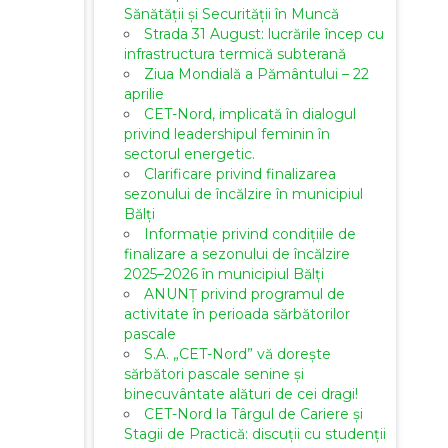
Sănătății și Securității în Muncă
Strada 31 August: lucrările încep cu
infrastructura termică subterană
Ziua Mondială a Pământului – 22
aprilie
CET-Nord, implicată în dialogul
privind leadershipul feminin în
sectorul energetic.
Clarificare privind finalizarea
sezonului de încălzire în municipiul
Bălți
Informație privind condițiile de
finalizare a sezonului de încălzire
2025–2026 în municipiul Bălți
ANUNȚ privind programul de
activitate în perioada sărbătorilor
pascale
S.A. „CET-Nord” vă dorește
sărbători pascale senine și
binecuvântate alături de cei dragi!
CET-Nord la Târgul de Cariere și
Stagii de Practică: discuții cu studenții