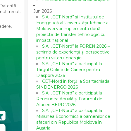
 Datorită
Jun 2026
nul trecut.
S.A. „CET-Nord” și Institutul de
Energetică al Universității Tehnice a
edere,
Moldovei vor implementa două
proiecte de transfer tehnologic cu
impact național
S.A. „CET-Nord” la FOREN 2026 –
schimb de experiență și perspective
pentru viitorul energiei
S.A. „CET-Nord” a participat la
Târgul Online de Cariere pentru
Diaspora 2026
CET-Nord în forță la Spartachiada
SINDENERGO 2026
S.A. „CET-Nord” a participat la
Reuniunea Anuală și Forumul de
Afaceri BERD 2026.
S.A. „CET-Nord” a participat la
Misiunea Economică a oamenilor de
afaceri din Republica Moldova în
Austria