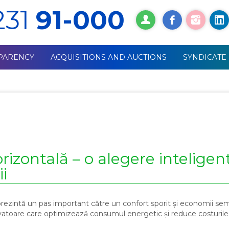
231
91-000
PARENCY
ACQUISITIONS AND AUCTIONS
SYNDICATE
orizontală – o alegere inteligen
i
rezintă un pas important către un confort sporit și economii sem
vatoare care optimizează consumul energetic și reduce costurile