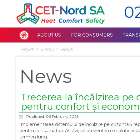
0
ABOUT US
FOR CONSUMERS
TRANS
HOME
MEDIA
NEWS
News
Trecerea la încălzirea pe 
pentru confort și economi
Published: 06 February 2025
Implementarea sistemului de încălzire pe orizontală rep
pentru consumatori. Astăzi, vă prezentăm o soluție ino
termen lung.