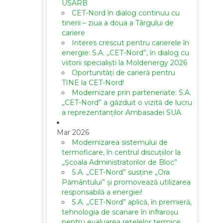
USARB
CET-Nord în dialog continuu cu
tinerii – ziua a doua a Târgului de
cariere
Interes crescut pentru carierele în
energie: S.A. „CET-Nord”, în dialog cu
viitorii specialiști la Moldenergy 2026
Oportunități de carieră pentru
TINE la CET-Nord!
Modernizare prin parteneriate: S.A.
„CET-Nord” a găzduit o vizită de lucru
a reprezentanților Ambasadei SUA
Mar 2026
Modernizarea sistemului de
termoficare, în centrul discuțiilor la
„Școala Administratorilor de Bloc”
S.A. „CET-Nord” susține „Ora
Pământului” și promovează utilizarea
responsabilă a energiei!
S.A. „CET-Nord” aplică, în premieră,
tehnologia de scanare în infraroșu
pentru evaluarea rețelelor termice