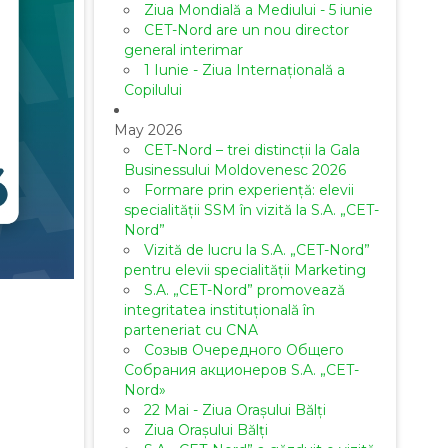
Ziua Mondială a Mediului - 5 iunie
CET-Nord are un nou director
general interimar
1 Iunie - Ziua Internațională a
Copilului
May 2026
CET-Nord – trei distincții la Gala
Businessului Moldovenesc 2026
Formare prin experiență: elevii
specialității SSM în vizită la S.A. „CET-
Nord”
Vizită de lucru la S.A. „CET-Nord”
pentru elevii specialității Marketing
S.A. „CET-Nord” promovează
integritatea instituțională în
parteneriat cu CNA
Созыв Очередного Общего
Собрания акционеров S.A. „CET-
Nord»
22 Mai - Ziua Orașului Bălți
Ziua Orașului Bălți