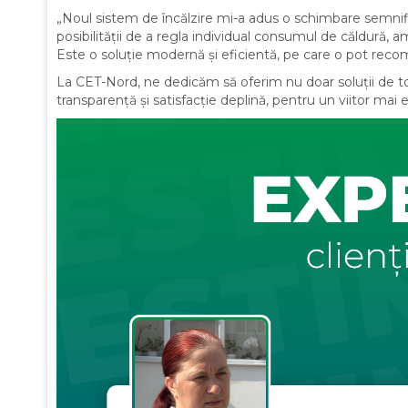
„Noul sistem de încălzire mi-a adus o schimbare semnifica
posibilității de a regla individual consumul de căldură
Este o soluție modernă și eficientă, pe care o pot rec
La CET-Nord, ne dedicăm să oferim nu doar soluții de to
transparență și satisfacție deplină, pentru un viitor mai e