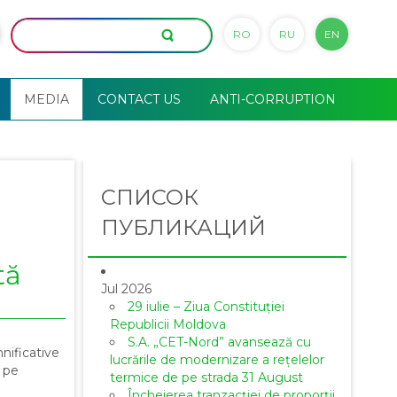
RO
RU
EN
MEDIA
CONTACT US
ANTI-CORRUPTION
СПИСОК
ПУБЛИКАЦИЙ
tă
Jul 2026
29 iulie – Ziua Constituției
Republicii Moldova
S.A. „CET-Nord” avansează cu
nificative
lucrările de modernizare a rețelelor
 pe
termice de pe strada 31 August
Încheierea tranzacției de proporții