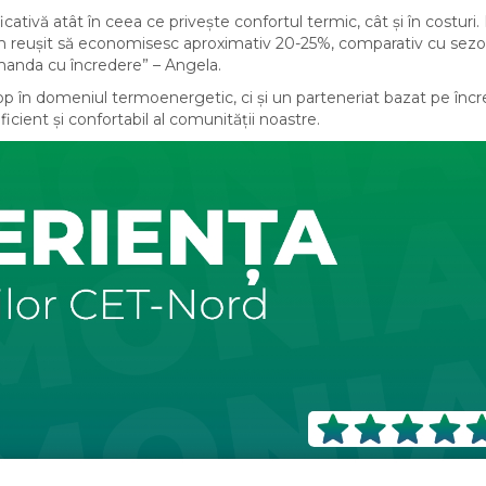
tivă atât în ceea ce privește confortul termic, cât și în costuri.
, am reușit să economisesc aproximativ 20-25%, comparativ cu sezo
omanda cu încredere” – Angela.
p în domeniul termoenergetic, ci și un parteneriat bazat pe încr
ficient și confortabil al comunității noastre.