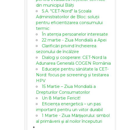
din municipiul Bălți
S.A. "CET-Nord" la Școala
Administratorilor de Bloc: soluții
pentru eficientizarea consumului
termic
În atenția persoanelor interesate
22 martie - Ziua Mondială a Apei
Clarificări privind încheierea
sezonului de încălzire
Dialog și cooperare: CET-Nord la
Adunarea Generală COGEN România
Educație pentru sănătate la CET-
Nord: focus pe screening și testarea
HPV
15 Martie – Ziua Mondială a
Drepturilor Consumatorilor
Un 8 Martie Fericit!
Eficiența energetică – un pas
important pentru un viitor durabil
1 Martie - Ziua Mărțișorului: simbol
al primăverii și al noilor începuturi