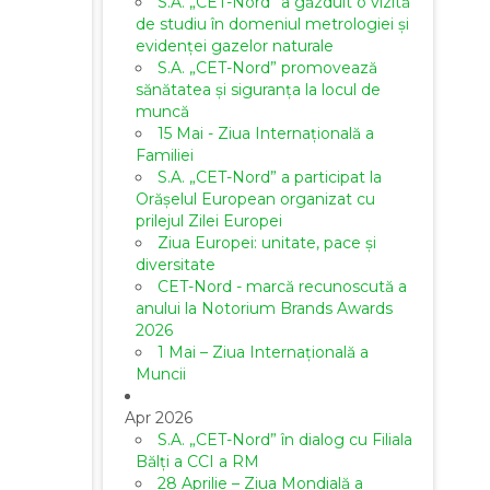
S.A. „CET-Nord” a găzduit o vizită
de studiu în domeniul metrologiei și
evidenței gazelor naturale
S.A. „CET-Nord” promovează
sănătatea și siguranța la locul de
muncă
15 Mai - Ziua Internațională a
Familiei
S.A. „CET-Nord” a participat la
Orășelul European organizat cu
prilejul Zilei Europei
Ziua Europei: unitate, pace și
diversitate
CET-Nord - marcă recunoscută a
anului la Notorium Brands Awards
2026
1 Mai – Ziua Internațională a
Muncii
Apr 2026
S.A. „CET-Nord” în dialog cu Filiala
Bălți a CCI a RM
28 Aprilie – Ziua Mondială a