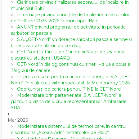
Clarificare privind finalizarea sezonului de încălzire în
municipiul Bălți
Informație privind condițiile de finalizare a sezonului
de încălzire 2025–2026 în municipiul Bălți
ANUNȚ privind programul de activitate în perioada
sărbătorilor pascale
S.A. „CET-Nord” vă dorește sărbători pascale senine și
binecuvântate alături de cei dragi!
CET-Nord la Târgul de Cariere și Stagii de Practică:
discuții cu studenții USARB
CET-Nord în dialog continuu cu tinerii – ziua a doua a
Târgului de cariere
Interes crescut pentru carierele în energie: S.A. „CET-
Nord”, în dialog cu viitorii specialiști la Moldenergy 2026
Oportunități de carieră pentru TINE la CET-Nord!
Modernizare prin parteneriate: S.A. „CET-Nord” a
găzduit o vizită de lucru a reprezentanților Ambasadei
SUA
Mar 2026
Modernizarea sistemului de termoficare, în centrul
discuțiilor la „Școala Administratorilor de Bloc”
S.A. „CET-Nord” susține „Ora Pământului” și