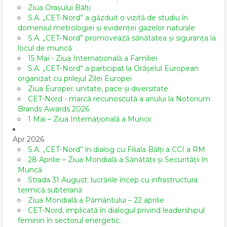
Ziua Orașului Bălți
S.A. „CET-Nord” a găzduit o vizită de studiu în
domeniul metrologiei și evidenței gazelor naturale
S.A. „CET-Nord” promovează sănătatea și siguranța la
locul de muncă
15 Mai - Ziua Internațională a Familiei
S.A. „CET-Nord” a participat la Orășelul European
organizat cu prilejul Zilei Europei
Ziua Europei: unitate, pace și diversitate
CET-Nord - marcă recunoscută a anului la Notorium
Brands Awards 2026
1 Mai – Ziua Internațională a Muncii
Apr 2026
S.A. „CET-Nord” în dialog cu Filiala Bălți a CCI a RM
28 Aprilie – Ziua Mondială a Sănătății și Securității în
Muncă
Strada 31 August: lucrările încep cu infrastructura
termică subterană
Ziua Mondială a Pământului – 22 aprilie
CET-Nord, implicată în dialogul privind leadershipul
feminin în sectorul energetic.