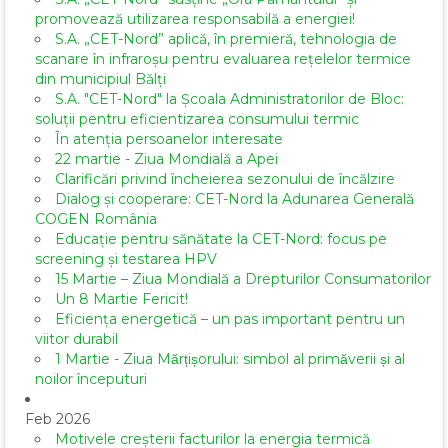
promovează utilizarea responsabilă a energiei!
S.A. „CET-Nord” aplică, în premieră, tehnologia de
scanare în infraroșu pentru evaluarea rețelelor termice
din municipiul Bălți
S.A. "CET-Nord" la Școala Administratorilor de Bloc:
soluții pentru eficientizarea consumului termic
În atenția persoanelor interesate
22 martie - Ziua Mondială a Apei
Clarificări privind încheierea sezonului de încălzire
Dialog și cooperare: CET-Nord la Adunarea Generală
COGEN România
Educație pentru sănătate la CET-Nord: focus pe
screening și testarea HPV
15 Martie – Ziua Mondială a Drepturilor Consumatorilor
Un 8 Martie Fericit!
Eficiența energetică – un pas important pentru un
viitor durabil
1 Martie - Ziua Mărțișorului: simbol al primăverii și al
noilor începuturi
Feb 2026
Motivele creșterii facturilor la energia termică