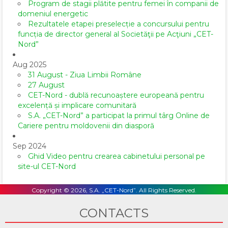
Program de stagii plătite pentru femei în companii de
domeniul energetic
Rezultatele etapei preselecție a concursului pentru
funcția de director general al Societăţii pe Acţiuni „CET-
Nord”
Aug 2025
31 August - Ziua Limbii Române
27 August
CET-Nord - dublă recunoaștere europeană pentru
excelență și implicare comunitară
S.A. „CET-Nord” a participat la primul târg Online de
Cariere pentru moldovenii din diasporă
Sep 2024
Ghid Video pentru crearea cabinetului personal pe
site-ul CET-Nord
Copyright © 2026, S.A. „CET-Nord”. All Rights Reserved.
CONTACTS