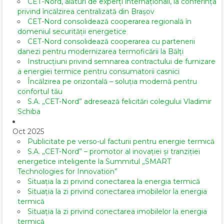
CET-Nord, alături de experți internaționali, la conferința
privind încălzirea centralizată din Brașov
CET-Nord consolidează cooperarea regională în
domeniul securității energetice
CET-Nord consolidează cooperarea cu partenerii
danezi pentru modernizarea termoficării la Bălți
Instrucțiuni privind semnarea contractului de furnizare
a energiei termice pentru consumatorii casnici
Încălzirea pe orizontală – soluția modernă pentru
confortul tău
S.A. „CET-Nord” adresează felicitări colegului Vladimir
Schiba
Oct 2025
Publicitate pe verso-ul facturii pentru energie termică
S.A. „CET-Nord” – promotor al inovației și tranziției
energetice inteligente la Summitul „SMART
Technologies for Innovation”
Situația la zi privind conectarea la energia termică
Situația la zi privind conectarea imobilelor la energia
termică
Situația la zi privind conectarea imobilelor la energia
termică