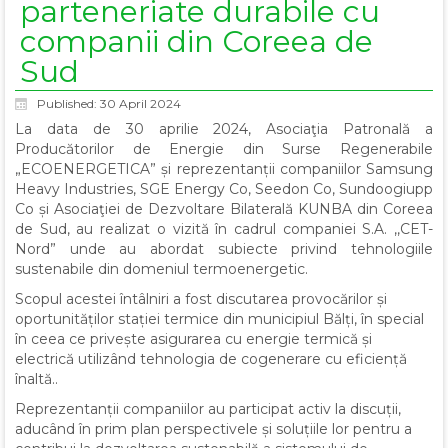
parteneriate durabile cu
companii din Coreea de
Sud
Published: 30 April 2024
La data de 30 aprilie 2024, Asociaţia Patronală a
Producătorilor de Energie din Surse Regenerabile
„ECOENERGETICA” și reprezentanții companiilor Samsung
Heavy Industries, SGE Energy Co, Seedon Co, Sundoogiupp
Co și Asociaţiei de Dezvoltare Bilaterală KUNBA din Coreea
de Sud, au realizat o vizită în cadrul companiei S.A. ,,CET-
Nord” unde au abordat subiecte privind tehnologiile
sustenabile din domeniul termoenergetic.
Scopul acestei întâlniri a fost discutarea provocărilor și
oportunităților stației termice din municipiul Bălți, în special
în ceea ce privește asigurarea cu energie termică și
electrică utilizând tehnologia de cogenerare cu eficiență
înaltă..
Reprezentanții companiilor au participat activ la discuții,
aducând în prim plan perspectivele și soluțiile lor pentru a