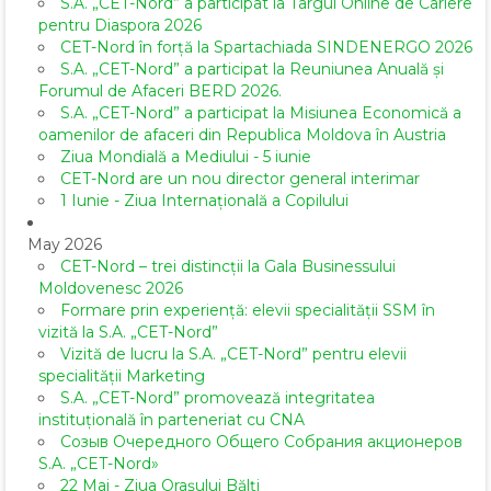
S.A. „CET-Nord” a participat la Târgul Online de Cariere
pentru Diaspora 2026
CET-Nord în forță la Spartachiada SINDENERGO 2026
S.A. „CET-Nord” a participat la Reuniunea Anuală și
Forumul de Afaceri BERD 2026.
S.A. „CET-Nord” a participat la Misiunea Economică a
oamenilor de afaceri din Republica Moldova în Austria
Ziua Mondială a Mediului - 5 iunie
CET-Nord are un nou director general interimar
1 Iunie - Ziua Internațională a Copilului
May 2026
CET-Nord – trei distincții la Gala Businessului
Moldovenesc 2026
Formare prin experiență: elevii specialității SSM în
vizită la S.A. „CET-Nord”
Vizită de lucru la S.A. „CET-Nord” pentru elevii
specialității Marketing
S.A. „CET-Nord” promovează integritatea
instituțională în parteneriat cu CNA
Созыв Очередного Общего Собрания акционеров
S.A. „CET-Nord»
22 Mai - Ziua Orașului Bălți