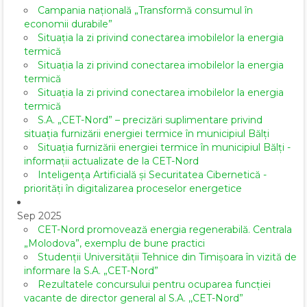
Campania națională „Transformă consumul în
economii durabile”
Situația la zi privind conectarea imobilelor la energia
termică
Situația la zi privind conectarea imobilelor la energia
termică
Situația la zi privind conectarea imobilelor la energia
termică
S.A. „CET-Nord” – precizări suplimentare privind
situația furnizării energiei termice în municipiul Bălți
Situația furnizării energiei termice în municipiul Bălți -
informații actualizate de la CET-Nord
Inteligența Artificială și Securitatea Cibernetică -
priorități în digitalizarea proceselor energetice
Sep 2025
CET-Nord promovează energia regenerabilă. Centrala
„Molodova”, exemplu de bune practici
Studenții Universității Tehnice din Timișoara în vizită de
informare la S.A. „CET-Nord”
Rezultatele concursului pentru ocuparea funcției
vacante de director general al S.A. ,,CET-Nord”