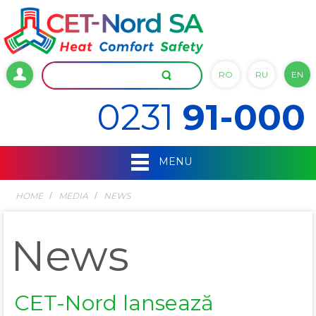
RO
RU
EN
0231
91-000
MENU
HOME
MEDIA
NEWS
News
CET-Nord lansează