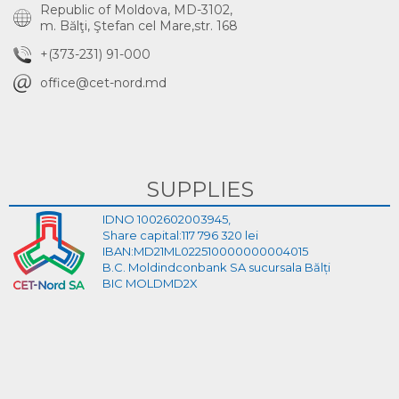
Republic of Moldova, MD-3102,
m. Bălţi, Ştefan cel Mare,str. 168
+(373-231) 91-000
office@cet-nord.md
SUPPLIES
IDNO 1002602003945,
Share capital:117 796 320 lei
IBAN:MD21ML022510000000004015
B.C. Moldindconbank SA sucursala Bălți
BIC MOLDMD2X