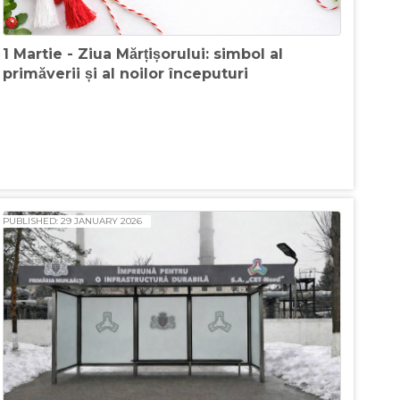
1 Martie - Ziua Mărțișorului: simbol al
primăverii și al noilor începuturi
PUBLISHED: 29 JANUARY 2026