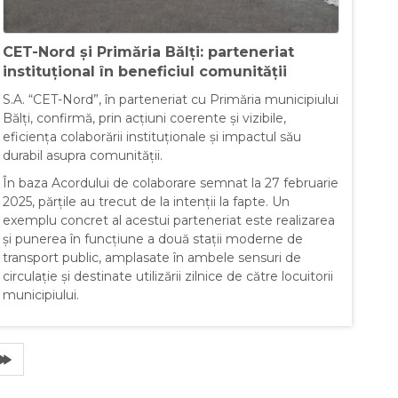
CET-Nord și Primăria Bălți: parteneriat
instituțional în beneficiul comunității
S.A. “CET-Nord”, în parteneriat cu Primăria municipiului
Bălți, confirmă, prin acțiuni coerente și vizibile,
eficiența colaborării instituționale și impactul său
durabil asupra comunității.
În baza Acordului de colaborare semnat la 27 februarie
2025, părțile au trecut de la intenții la fapte. Un
exemplu concret al acestui parteneriat este realizarea
și punerea în funcțiune a două stații moderne de
transport public, amplasate în ambele sensuri de
circulație și destinate utilizării zilnice de către locuitorii
municipiului.