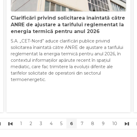
Clarificări privind solicitarea înaintată către
ANRE de ajustare a tarifului reglementat la
energia termică pentru anul 2026
S.A. „CET-Nord” aduce clarificări publice privind
solicitarea înaintată către ANRE de ajustare a tarifului
reglementat la energia termică pentru anul 2026, în
contextul informațiilor apărute recent în spațiul
mediatic, care fac trimitere la evoluții diferite ale
tarifelor solicitate de operatorii din sectorul
termoenergetic.
1
2
3
4
5
6
7
8
9
10