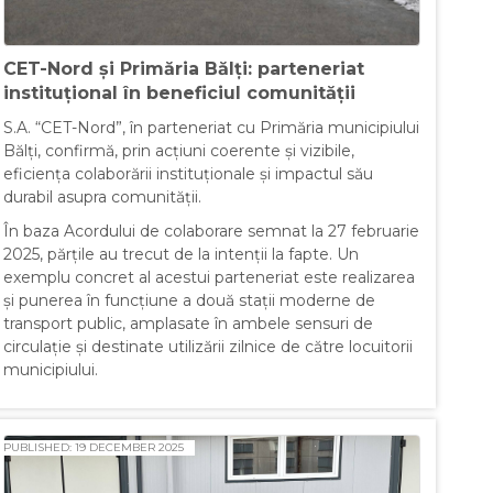
CET-Nord și Primăria Bălți: parteneriat
instituțional în beneficiul comunității
S.A. “CET-Nord”, în parteneriat cu Primăria municipiului
Bălți, confirmă, prin acțiuni coerente și vizibile,
eficiența colaborării instituționale și impactul său
durabil asupra comunității.
În baza Acordului de colaborare semnat la 27 februarie
2025, părțile au trecut de la intenții la fapte. Un
exemplu concret al acestui parteneriat este realizarea
și punerea în funcțiune a două stații moderne de
transport public, amplasate în ambele sensuri de
circulație și destinate utilizării zilnice de către locuitorii
municipiului.
PUBLISHED: 19 DECEMBER 2025