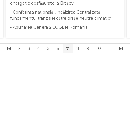
energetic desfășurate la Brașov:
- Conferința națională „Încălzirea Centralizată –
fundamentul tranziției către orașe neutre climatic”
- Adunarea Generală COGEN România.
2
3
4
5
6
7
8
9
10
11