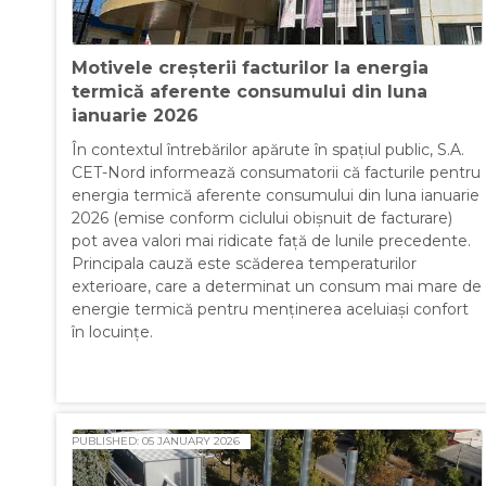
Motivele creșterii facturilor la energia
termică aferente consumului din luna
ianuarie 2026
În contextul întrebărilor apărute în spațiul public, S.A.
CET-Nord informează consumatorii că facturile pentru
energia termică aferente consumului din luna ianuarie
2026 (emise conform ciclului obișnuit de facturare)
pot avea valori mai ridicate față de lunile precedente.
Principala cauză este scăderea temperaturilor
exterioare, care a determinat un consum mai mare de
energie termică pentru menținerea aceluiași confort
în locuințe.
PUBLISHED: 05 JANUARY 2026