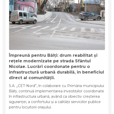
Împreună pentru Bălți: drum reabilitat și
rețele modernizate pe strada Sfântul
Nicolae. Lucrări coordonate pentru o
infrastructură urbană durabilă, în beneficiul
direct al comunității.
S.A. „CET-Nord”, în colaborare cu Primăria municipiului
Bălți, continuă implementarea investițiilor coordonate
în infrastructura urbană, având ca obiectiv creșterea
siguranței, a confortului și a calității serviciilor publice
pentru locuitorii orașului.