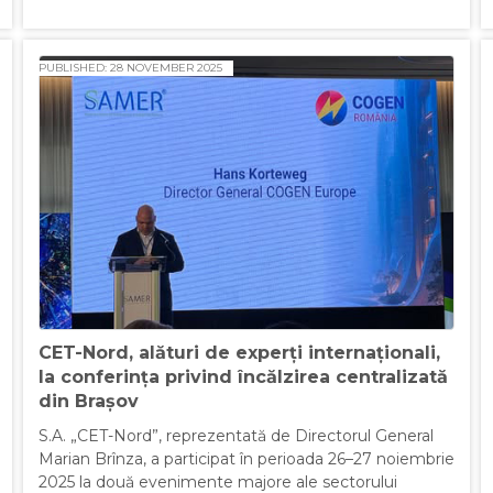
PUBLISHED: 28 NOVEMBER 2025
CET-Nord, alături de experți internaționali,
la conferința privind încălzirea centralizată
din Brașov
S.A. „CET-Nord”, reprezentată de Directorul General
Marian Brînza, a participat în perioada 26–27 noiembrie
2025 la două evenimente majore ale sectorului