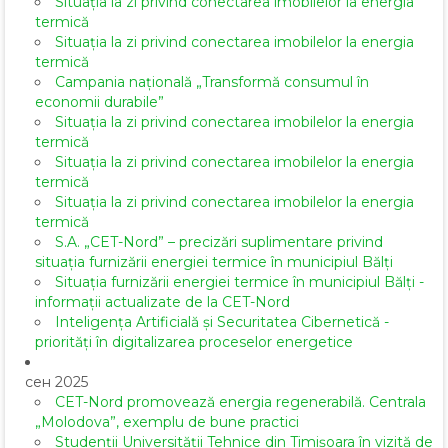
Situația la zi privind conectarea imobilelor la energia
termică
Situația la zi privind conectarea imobilelor la energia
termică
Campania națională „Transformă consumul în
economii durabile”
Situația la zi privind conectarea imobilelor la energia
termică
Situația la zi privind conectarea imobilelor la energia
termică
Situația la zi privind conectarea imobilelor la energia
termică
S.A. „CET-Nord” – precizări suplimentare privind
situația furnizării energiei termice în municipiul Bălți
Situația furnizării energiei termice în municipiul Bălți -
informații actualizate de la CET-Nord
Inteligența Artificială și Securitatea Cibernetică -
priorități în digitalizarea proceselor energetice
сен 2025
CET-Nord promovează energia regenerabilă. Centrala
„Molodova”, exemplu de bune practici
Studenții Universității Tehnice din Timișoara în vizită de