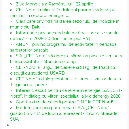
Ziua Mondială a Pământului – 22 aprilie
CET-Nord, implicată în dialogul privind leadershipul
feminin în sectorul energetic.
Clarificare privind finalizarea sezonului de încălzire în
municipiul Bălți
Informație privind condițiile de finalizare a sezonului
de încălzire 2025–2026 în municipiul Bălți
ANUNȚ privind programul de activitate în perioada
sărbătorilor pascale
S.A. „CET-Nord” vă dorește sărbători pascale senine și
binecuvântate alături de cei dragi!
CET-Nord la Târgul de Cariere și Stagii de Practică:
discuții cu studenții USARB
CET-Nord în dialog continuu cu tinerii – ziua a doua a
Târgului de cariere
Interes crescut pentru carierele în energie: S.A. „CET-
Nord”, în dialog cu viitorii specialiști la Moldenergy 2026
Oportunități de carieră pentru TINE la CET-Nord!
Modernizare prin parteneriate: S.A. „CET-Nord” a
găzduit o vizită de lucru a reprezentanților Ambasadei
SUA