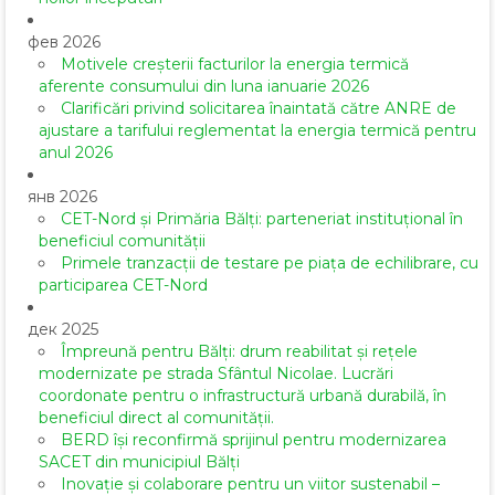
фев 2026
Motivele creșterii facturilor la energia termică
aferente consumului din luna ianuarie 2026
Clarificări privind solicitarea înaintată către ANRE de
ajustare a tarifului reglementat la energia termică pentru
anul 2026
янв 2026
CET-Nord și Primăria Bălți: parteneriat instituțional în
beneficiul comunității
Primele tranzacții de testare pe piața de echilibrare, cu
participarea CET-Nord
дек 2025
Împreună pentru Bălți: drum reabilitat și rețele
modernizate pe strada Sfântul Nicolae. Lucrări
coordonate pentru o infrastructură urbană durabilă, în
beneficiul direct al comunității.
BERD își reconfirmă sprijinul pentru modernizarea
SACET din municipiul Bălți
Inovație și colaborare pentru un viitor sustenabil –