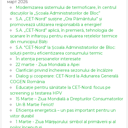
март 2026
Modernizarea sistemului de termoficare, în centrul
discuțiilor la „Școala Administratorilor de Bloc”
S.A. „CET-Nord” susține „Ora Pământului” și
promovează utilizarea responsabilă a energiei!
S.A. „CET-Nord” aplică, în premieră, tehnologia de
scanare în infraroșu pentru evaluarea rețelelor termice
din municipiul Bălți
S.A. "CET-Nord" la Școala Administratorilor de Bloc:
soluții pentru eficientizarea consumului termic
În atenția persoanelor interesate
22 martie - Ziua Mondială a Apei
Clarificări privind încheierea sezonului de încălzire
Dialog și cooperare: CET-Nord la Adunarea Generală
COGEN România
Educație pentru sănătate la CET-Nord: focus pe
screening și testarea HPV
15 Martie – Ziua Mondială a Drepturilor Consumatorilor
Un 8 Martie Fericit!
Eficiența energetică – un pas important pentru un
viitor durabil
1 Martie - Ziua Mărțișorului: simbol al primăverii și al
noilor începuturi