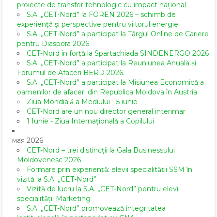
proiecte de transfer tehnologic cu impact național
S.A. „CET-Nord” la FOREN 2026 – schimb de
experiență și perspective pentru viitorul energiei
S.A. „CET-Nord” a participat la Târgul Online de Cariere
pentru Diaspora 2026
CET-Nord în forță la Spartachiada SINDENERGO 2026
S.A. „CET-Nord” a participat la Reuniunea Anuală și
Forumul de Afaceri BERD 2026.
S.A. „CET-Nord” a participat la Misiunea Economică a
oamenilor de afaceri din Republica Moldova în Austria
Ziua Mondială a Mediului - 5 iunie
CET-Nord are un nou director general interimar
1 Iunie - Ziua Internațională a Copilului
мая 2026
CET-Nord – trei distincții la Gala Businessului
Moldovenesc 2026
Formare prin experiență: elevii specialității SSM în
vizită la S.A. „CET-Nord”
Vizită de lucru la S.A. „CET-Nord” pentru elevii
specialității Marketing
S.A. „CET-Nord” promovează integritatea