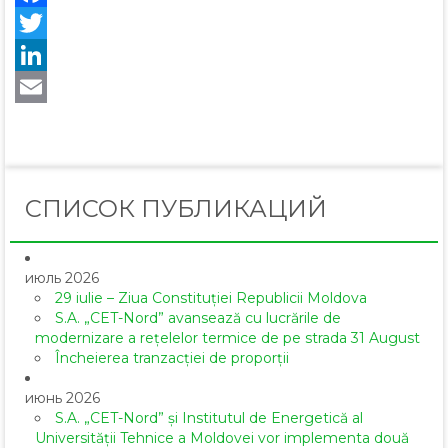
Facebook
Twitter
LinkedIn
Email
СПИСОК ПУБЛИКАЦИЙ
июль 2026
29 iulie – Ziua Constituției Republicii Moldova
S.A. „CET-Nord” avansează cu lucrările de
modernizare a rețelelor termice de pe strada 31 August
Încheierea tranzacției de proporții
июнь 2026
S.A. „CET-Nord” și Institutul de Energetică al
Universității Tehnice a Moldovei vor implementa două