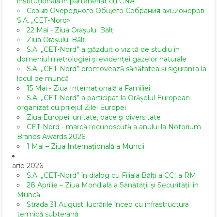
instituțională în parteneriat cu CNA
Созыв Очередного Общего Собрания акционеров
S.A. „CET-Nord»
22 Mai - Ziua Orașului Bălți
Ziua Orașului Bălți
S.A. „CET-Nord” a găzduit o vizită de studiu în
domeniul metrologiei și evidenței gazelor naturale
S.A. „CET-Nord” promovează sănătatea și siguranța la
locul de muncă
15 Mai - Ziua Internațională a Familiei
S.A. „CET-Nord” a participat la Orășelul European
organizat cu prilejul Zilei Europei
Ziua Europei: unitate, pace și diversitate
CET-Nord - marcă recunoscută a anului la Notorium
Brands Awards 2026
1 Mai – Ziua Internațională a Muncii
апр 2026
S.A. „CET-Nord” în dialog cu Filiala Bălți a CCI a RM
28 Aprilie – Ziua Mondială a Sănătății și Securității în
Muncă
Strada 31 August: lucrările încep cu infrastructura
termică subterană