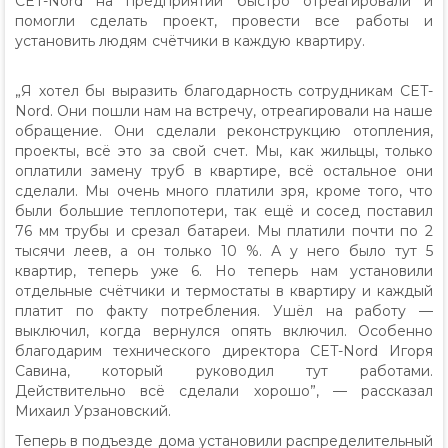
CET-Nord на предприятии быстро отреагировали и
помогли сделать проект, провести все работы и
установить людям счётчики в каждую квартиру.
„Я хотел бы выразить благодарность сотрудникам CET-
Nord. Они пошли нам на встречу, отреагировали на наше
обращение. Они сделали реконструкцию отопления,
проекты, всё это за свой счет. Мы, как жильцы, только
оплатили замену труб в квартире, всё остальное они
сделали. Мы очень много платили зря, кроме того, что
были большие теплопотери, так ещё и сосед поставил
76 мм трубы и срезал батареи. Мы платили почти по 2
тысячи леев, а он только 10 %. А у него было тут 5
квартир, теперь уже 6. Но теперь нам установили
отдельные счётчики и термостаты в квартиру и каждый
платит по факту потребления. Ушёл на работу —
выключил, когда вернулся опять включил. Особенно
благодарим технического директора CET-Nord Игоря
Савина, который руководил тут работами.
Действительно всё сделали хорошо”, — рассказал
Михаил Урзановский.
Теперь в подъезде дома установили распределительный