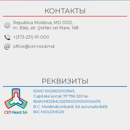
КОНТАКТЫ
Republica Moldova, MD-3102,
m. Bălţi, str. Ştefan cel Mare, 168
+(373-231) 91-000
office@cet-nord.md
РЕКВИЗИТЫ
IDNO 1002602003945,
Capitalul social :117 796 320 lei
IBAN:MD21ML022510000000004015
B.C. Moldindconbank SA sucursala Bălți
BIC MOLDMD2X