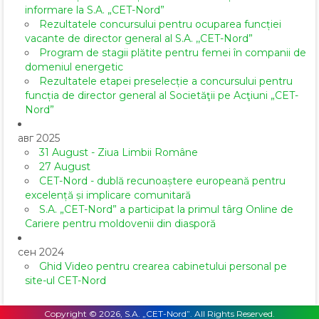
informare la S.A. „CET-Nord”
Rezultatele concursului pentru ocuparea funcției
vacante de director general al S.A. ,,CET-Nord”
Program de stagii plătite pentru femei în companii de
domeniul energetic
Rezultatele etapei preselecție a concursului pentru
funcția de director general al Societăţii pe Acţiuni „CET-
Nord”
авг 2025
31 August - Ziua Limbii Române
27 August
CET-Nord - dublă recunoaștere europeană pentru
excelență și implicare comunitară
S.A. „CET-Nord” a participat la primul târg Online de
Cariere pentru moldovenii din diasporă
сен 2024
Ghid Video pentru crearea cabinetului personal pe
site-ul CET-Nord
Copyright © 2026, S.A. „CET-Nord”. All Rights Reserved.