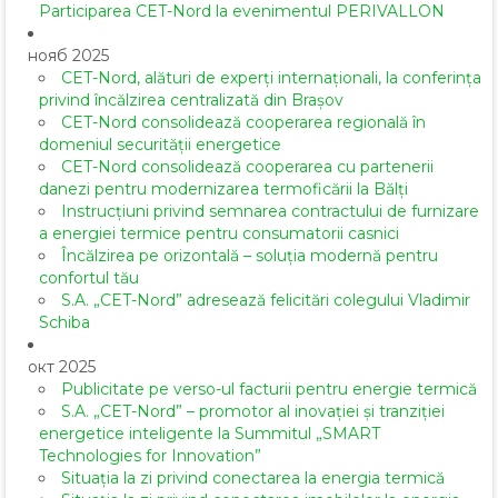
Participarea CET-Nord la evenimentul PERIVALLON
нояб 2025
CET-Nord, alături de experți internaționali, la conferința
privind încălzirea centralizată din Brașov
CET-Nord consolidează cooperarea regională în
domeniul securității energetice
CET-Nord consolidează cooperarea cu partenerii
danezi pentru modernizarea termoficării la Bălți
Instrucțiuni privind semnarea contractului de furnizare
a energiei termice pentru consumatorii casnici
Încălzirea pe orizontală – soluția modernă pentru
confortul tău
S.A. „CET-Nord” adresează felicitări colegului Vladimir
Schiba
окт 2025
Publicitate pe verso-ul facturii pentru energie termică
S.A. „CET-Nord” – promotor al inovației și tranziției
energetice inteligente la Summitul „SMART
Technologies for Innovation”
Situația la zi privind conectarea la energia termică