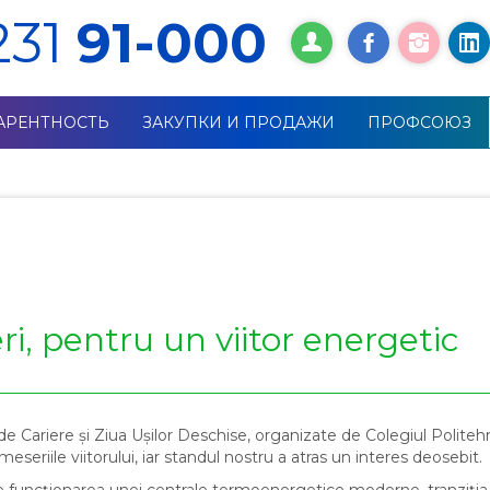
231
91-000
АРЕНТНОСТЬ
ЗАКУПКИ И ПРОДАЖИ
ПРОФСОЮЗ
ri, pentru un viitor energetic
 de Cariere și Ziua Ușilor Deschise, organizate de Colegiul Politeh
eseriile viitorului, iar standul nostru a atras un interes deosebit.
re funcționarea unei centrale termoenergetice moderne, tranziția