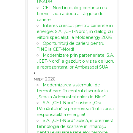
USARB
CET-Nord în dialog continuu cu
tinerii – ziua a doua a Târgului de
cariere
Interes crescut pentru carierele în
energie: S.A. „CET-Nord”, în dialog cu
viitorii specialiști la Moldenergy 2026
Oportunități de carieră pentru
TINE la CET-Nord!
Modernizare prin parteneriate: S.A.
„CET-Nord” a găzduit o vizită de lucru
a reprezentanților Ambasadei SUA
март 2026
Modernizarea sistemului de
termoficare, în centrul discuțiilor la
„Școala Administratorilor de Bloc”
S.A. „CET-Nord” susține „Ora
Pământului” și promovează utilizarea
responsabilă a energiei!
S.A. „CET-Nord” aplică, în premieră,
tehnologia de scanare în infraroșu
pentru evaluarea rețelelor termice