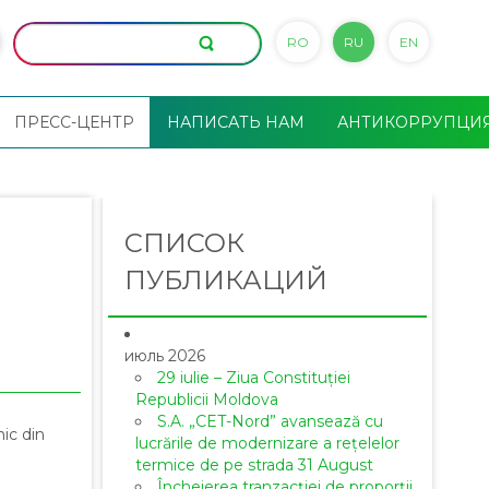
RO
RU
EN
ПРЕСС-ЦЕНТР
НАПИСАТЬ НАМ
АНТИКОРРУПЦИ
СПИСОК
ПУБЛИКАЦИЙ
июль 2026
29 iulie – Ziua Constituției
Republicii Moldova
S.A. „CET-Nord” avansează cu
nic din
lucrările de modernizare a rețelelor
termice de pe strada 31 August
Încheierea tranzacției de proporții