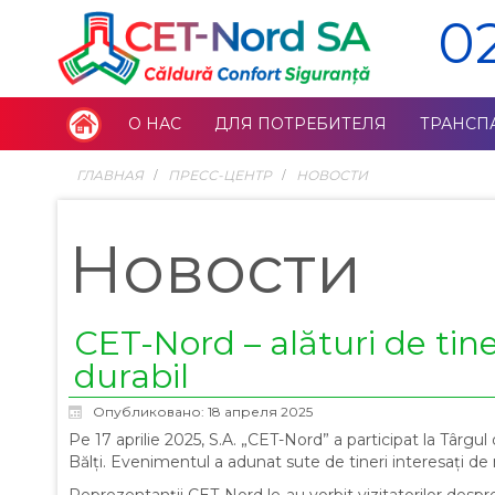
0
О НАС
ДЛЯ ПОТРЕБИТЕЛЯ
ТРАНСП
ГЛАВНАЯ
ПРЕСС-ЦЕНТР
НОВОСТИ
Новости
CET-Nord – alături de tine
durabil
Опубликовано: 18 апреля 2025
Pe 17 aprilie 2025, S.A. „CET-Nord” a participat la Târgul
Bălți. Evenimentul a adunat sute de tineri interesați de m
Reprezentanții CET-Nord le-au vorbit vizitatorilor desp