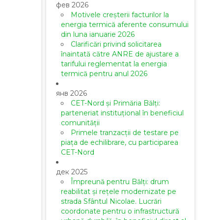
фев 2026
Motivele creșterii facturilor la
energia termică aferente consumului
din luna ianuarie 2026
Clarificări privind solicitarea
înaintată către ANRE de ajustare a
tarifului reglementat la energia
termică pentru anul 2026
янв 2026
CET-Nord și Primăria Bălți:
parteneriat instituțional în beneficiul
comunității
Primele tranzacții de testare pe
piața de echilibrare, cu participarea
CET-Nord
дек 2025
Împreună pentru Bălți: drum
reabilitat și rețele modernizate pe
strada Sfântul Nicolae. Lucrări
coordonate pentru o infrastructură