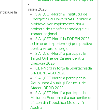
июнь 2026
ntribuie la
S.A. „CET-Nord” și Institutul de
Energetică al Universității Tehnice a
Moldovei vor implementa două
proiecte de transfer tehnologic cu
impact național
S.A. „CET-Nord” la FOREN 2026 –
schimb de experiență și perspective
pentru viitorul energiei
S.A. „CET-Nord” a participat la
Târgul Online de Cariere pentru
Diaspora 2026
CET-Nord în forță la Spartachiada
SINDENERGO 2026
S.A. „CET-Nord” a participat la
Reuniunea Anuală și Forumul de
Afaceri BERD 2026.
S.A. „CET-Nord” a participat la
Misiunea Economică a oamenilor de
afaceri din Republica Moldova în
Austria