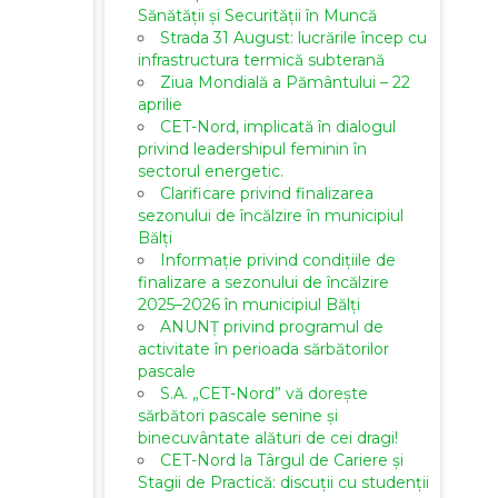
Sănătății și Securității în Muncă
Strada 31 August: lucrările încep cu
infrastructura termică subterană
Ziua Mondială a Pământului – 22
aprilie
CET-Nord, implicată în dialogul
privind leadershipul feminin în
sectorul energetic.
Clarificare privind finalizarea
sezonului de încălzire în municipiul
Bălți
Informație privind condițiile de
finalizare a sezonului de încălzire
2025–2026 în municipiul Bălți
ANUNȚ privind programul de
activitate în perioada sărbătorilor
pascale
S.A. „CET-Nord” vă dorește
sărbători pascale senine și
binecuvântate alături de cei dragi!
CET-Nord la Târgul de Cariere și
Stagii de Practică: discuții cu studenții