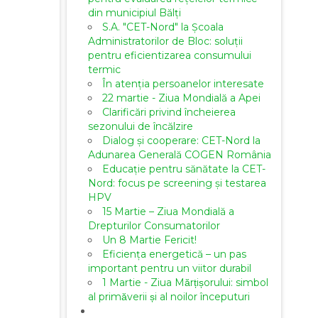
din municipiul Bălți
S.A. "CET-Nord" la Școala
Administratorilor de Bloc: soluții
pentru eficientizarea consumului
termic
În atenția persoanelor interesate
22 martie - Ziua Mondială a Apei
Clarificări privind încheierea
sezonului de încălzire
Dialog și cooperare: CET-Nord la
Adunarea Generală COGEN România
Educație pentru sănătate la CET-
Nord: focus pe screening și testarea
HPV
15 Martie – Ziua Mondială a
Drepturilor Consumatorilor
Un 8 Martie Fericit!
Eficiența energetică – un pas
important pentru un viitor durabil
1 Martie - Ziua Mărțișorului: simbol
al primăverii și al noilor începuturi