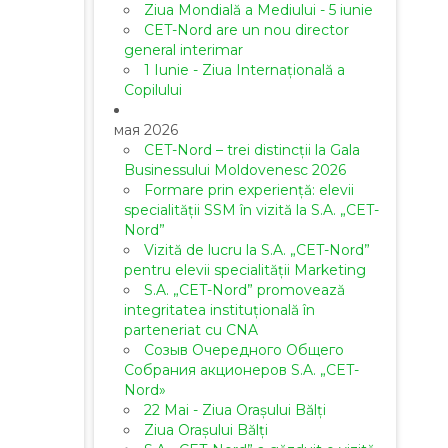
Ziua Mondială a Mediului - 5 iunie
CET-Nord are un nou director
general interimar
1 Iunie - Ziua Internațională a
Copilului
мая 2026
CET-Nord – trei distincții la Gala
Businessului Moldovenesc 2026
Formare prin experiență: elevii
specialității SSM în vizită la S.A. „CET-
Nord”
Vizită de lucru la S.A. „CET-Nord”
pentru elevii specialității Marketing
S.A. „CET-Nord” promovează
integritatea instituțională în
parteneriat cu CNA
Созыв Очередного Общего
Собрания акционеров S.A. „CET-
Nord»
22 Mai - Ziua Orașului Bălți
Ziua Orașului Bălți