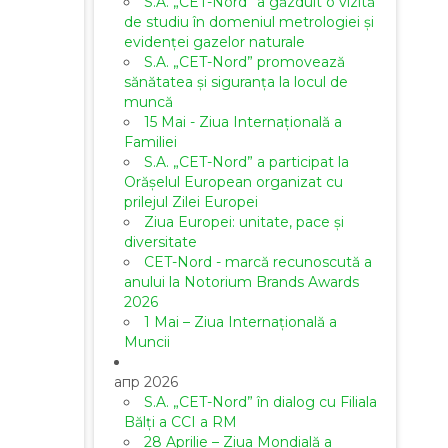
S.A. „CET-Nord” a găzduit o vizită
de studiu în domeniul metrologiei și
evidenței gazelor naturale
S.A. „CET-Nord” promovează
sănătatea și siguranța la locul de
muncă
15 Mai - Ziua Internațională a
Familiei
S.A. „CET-Nord” a participat la
Orășelul European organizat cu
prilejul Zilei Europei
Ziua Europei: unitate, pace și
diversitate
CET-Nord - marcă recunoscută a
anului la Notorium Brands Awards
2026
1 Mai – Ziua Internațională a
Muncii
апр 2026
S.A. „CET-Nord” în dialog cu Filiala
Bălți a CCI a RM
28 Aprilie – Ziua Mondială a