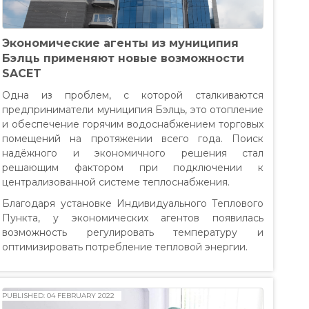
Экономические агенты из муниципия
Бэлць применяют новые возможности
SACET
Одна из проблем, с которой сталкиваются
предприниматели муниципия Бэлць, это отопление
и обеспечение горячим водоснабжением торговых
помещений на протяжении всего года. Поиск
надёжного и экономичного решения стал
решающим фактором при подключении к
централизованной системе теплоснабжения.
Благодаря установке Индивидуального Теплового
Пункта, у экономических агентов появилась
возможность регулировать температуру и
оптимизировать потребление тепловой энергии.
PUBLISHED: 04 FEBRUARY 2022