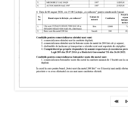
ПРОЦЕДУРА ОТКАЗА ОТ КОМПЕНСАЦИИ
В условиях кризиса в энергетическом секторе и
внедрения механизма компенсации тарифов на
тепловую энергию, потребители, желающие внести
свой вклад в поддержку социально незащищённых
слоёв населения, могут отказаться от компенсации
разницы в цене за потребление тепловой энергии.
Для этого мы обеспечили процедуру подачи
заявления непосредственно на предприятии, либо
online, на странице www.cet-nord.md, рубрика
Для
потребителей, Отказ от компенсации
или пройдя
по ссылке:
https://cet-
nord.md/ru/clients/kompensatsiya
.