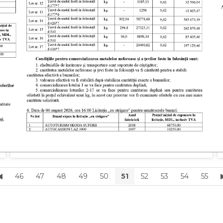
Încă un agent economic din mun. Bălți s-a racordat la
Sistemul de Alimentare Centralizată cu Energie
Termică.
Spălătoria auto din strada Ivano Franco a fost
conectată la sistemul de termoficare centralizată cu
instalarea unui Punct Termic Individual, care asigură
independență, un consum eficient, optimizat de
energie termică pentru încălzirea încăperilor și
prepararea apei calde.
46
47
48
49
50
51
52
53
54
55