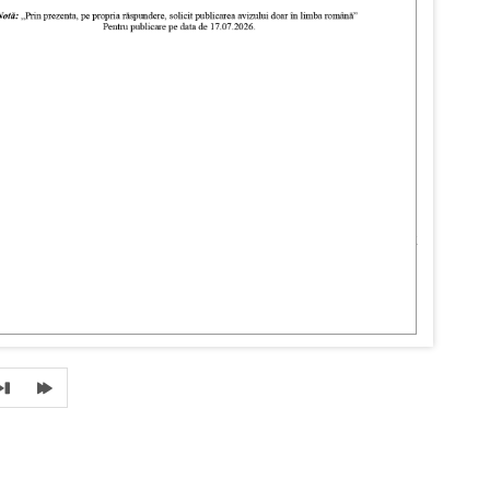
„CET-Nord” SA continuă restabilirea
sistemului de alimentare centralizată cu
apă caldă în mun. Bălți
În cadrul proiectului „Modernizarea sistemul
termoenergetic al mun. Bălți (SA „CET-Nord”)
furnizorul de căldură continuă restabilirea sistemului
de alimentare centralizată cu apă caldă.
Școala sportivă „Boris Petuhov” din Bălți, conectată la
sistemul centralizat de termoficare, dispune de apă
caldă preparată de Punctul Termic Individual, instalat
în blocul instituției. Echipamentul utilizează, în
procesul de încălzire a apei, energia termică livrată de
furnizorul de căldură.