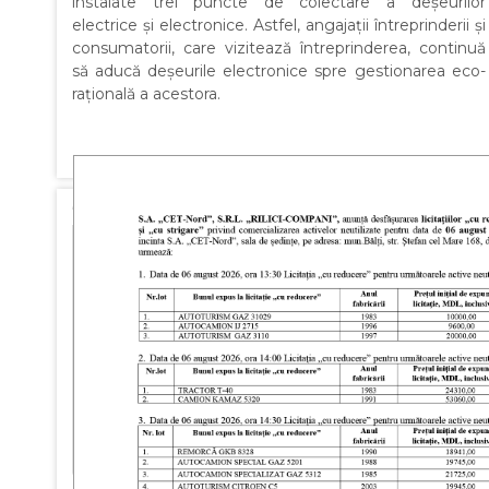
instalate trei puncte de colectare a deșeurilor
electrice și electronice. Astfel, angajații întreprinderii și
consumatorii, care vizitează întreprinderea, continuă
să aducă deșeurile electronice spre gestionarea eco-
rațională a acestora.
PUBLISHED: 21 JANUARY 2022