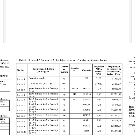
PUBLISHED: 14 JANUARY 2022
Un nou consumator racordat la încălzire
centralizată