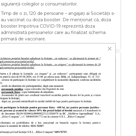
siguranță colegilor și consumatorilor.
Timp de o zi, 120 de persoane – angajați ai Societății s-
au vaccinat cu doza booster. De menționat că, doza
booster împotriva COVID-19 reprezintă doza
administrată persoanelor care au finalizat schema
primară de vaccinare.
×
PUBLISHED: 03 JANUARY 2022