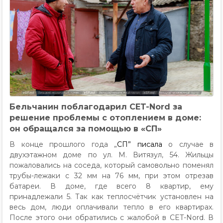
Бельчанин поблагодарил CET-Nord за
решение проблемы с отоплением в доме:
он обращался за помощью в «СП»
В конце прошлого года „
СП” писала
о случае в
двухэтажном доме по ул. М. Витязул, 54. Жильцы
пожаловались на соседа, который самовольно поменял
трубы-лежаки с 32 мм на 76 мм, при этом отрезав
батареи. В доме, где всего 8 квартир, ему
принадлежали 5. Так как теплосчётчик установлен на
весь дом, люди оплачивали тепло в его квартирах.
После этого они обратились с жалобой в CET-Nord. В