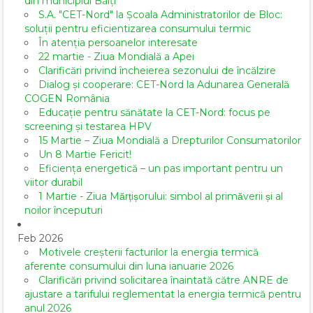
din municipiul Bălți
S.A. "CET-Nord" la Școala Administratorilor de Bloc:
soluții pentru eficientizarea consumului termic
În atenția persoanelor interesate
22 martie - Ziua Mondială a Apei
Clarificări privind încheierea sezonului de încălzire
Dialog și cooperare: CET-Nord la Adunarea Generală
COGEN România
Educație pentru sănătate la CET-Nord: focus pe
screening și testarea HPV
15 Martie – Ziua Mondială a Drepturilor Consumatorilor
Un 8 Martie Fericit!
Eficiența energetică – un pas important pentru un
viitor durabil
1 Martie - Ziua Mărțișorului: simbol al primăverii și al
noilor începuturi
Feb 2026
Motivele creșterii facturilor la energia termică
aferente consumului din luna ianuarie 2026
Clarificări privind solicitarea înaintată către ANRE de
ajustare a tarifului reglementat la energia termică pentru
anul 2026