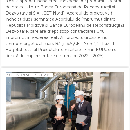
aleși, a aprobat încheierea tranzacției de proporții – Acordul
de proiect dintre Banca Europeană de Reconstrucții și
Dezvoltare și S.A. „CET-Nord”. Acordul de proiect va fi
încheiat după semnarea Acordului de împrumut dintre
Republica Moldova și Banca Europeană de Reconstrucții și
Dezvoltare, care are drept scop contractarea unui
împrumut în vederea realizării proiectului „Sistemul
termoenergetic al mun. Bălți (SA„CET-Nord”)” - Faza II.
Bugetul total al Proiectului constituie 17 mil. EUR., cu o
durată de implementare de trei ani (2022 – 2025).
PUBLICAT: 09 NOIEMBRIE 2021