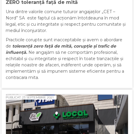
ZERO toleranță faţă de mită
Una dintre valorile comune tuturor angajaților „CET –
Nord” SA este faptul că acționăm întotdeauna în mod
legal, etic și cu integritate și respect pentru comunitate și
mediul înconjurător.
Practicile corupte sunt inacceptabile și avem o abordare
de
toleranță zero față de mită, corupție și trafic de
influență.
Ne angajăm să ne comportăm profesional,
echitabil și cu integritate și respect în toate tranzacțiile și
relațiile noastre de afaceri, indiferent unde operăm, și să
implementăm și să impunem sisteme eficiente pentru a
contracara mita.
PUBLICAT: 23 SEPTEMBRIE 2021