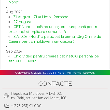
Nord”
Aug 2025
31 August - Ziua Limbii Române
27 August
CET-Nord - dublă recunoaștere europeană pentru
excelență și implicare comunitară
S.A. „CET-Nord” a participat la primul târg Online de
Cariere pentru moldovenii din diasporă
Sep 2024
Ghid Video pentru crearea cabinetului personal pe
site-ul CET-Nord
Copyright © 2026, S.A. „CET-Nord”. All Rights Reserved.
CONTACTE
Republica Moldova, MD-3102,
m. Bălţi, str. Ştefan cel Mare, 168
+(373-231) 91-000