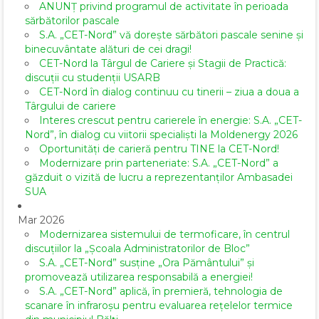
ANUNȚ privind programul de activitate în perioada
sărbătorilor pascale
S.A. „CET-Nord” vă dorește sărbători pascale senine și
binecuvântate alături de cei dragi!
CET-Nord la Târgul de Cariere și Stagii de Practică:
discuții cu studenții USARB
CET-Nord în dialog continuu cu tinerii – ziua a doua a
Târgului de cariere
Interes crescut pentru carierele în energie: S.A. „CET-
Nord”, în dialog cu viitorii specialiști la Moldenergy 2026
Oportunități de carieră pentru TINE la CET-Nord!
Modernizare prin parteneriate: S.A. „CET-Nord” a
găzduit o vizită de lucru a reprezentanților Ambasadei
SUA
Mar 2026
Modernizarea sistemului de termoficare, în centrul
discuțiilor la „Școala Administratorilor de Bloc”
S.A. „CET-Nord” susține „Ora Pământului” și
promovează utilizarea responsabilă a energiei!
S.A. „CET-Nord” aplică, în premieră, tehnologia de
scanare în infraroșu pentru evaluarea rețelelor termice