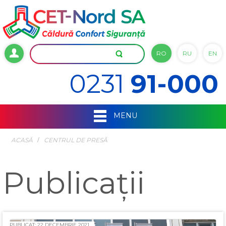
RO
RU
EN
0231
91-000
MENU
ACASĂ
СENTRUL DE PRESĂ
Publicații
PUBLICAT: 22 DECEMBRIE 2021