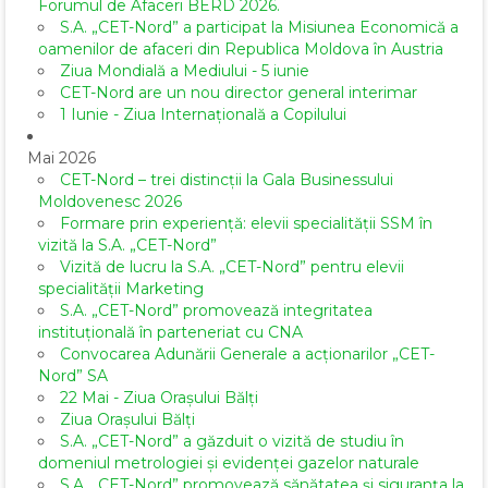
Forumul de Afaceri BERD 2026.
S.A. „CET-Nord” a participat la Misiunea Economică a
oamenilor de afaceri din Republica Moldova în Austria
Ziua Mondială a Mediului - 5 iunie
CET-Nord are un nou director general interimar
1 Iunie - Ziua Internațională a Copilului
Mai 2026
CET-Nord – trei distincții la Gala Businessului
Moldovenesc 2026
Formare prin experiență: elevii specialității SSM în
vizită la S.A. „CET-Nord”
Vizită de lucru la S.A. „CET-Nord” pentru elevii
specialității Marketing
S.A. „CET-Nord” promovează integritatea
instituțională în parteneriat cu CNA
Convocarea Adunării Generale a acționarilor „CET-
Nord” SA
22 Mai - Ziua Orașului Bălți
Ziua Orașului Bălți
S.A. „CET-Nord” a găzduit o vizită de studiu în
domeniul metrologiei și evidenței gazelor naturale
S.A. „CET-Nord” promovează sănătatea și siguranța la