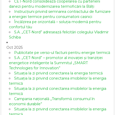
CET-Nord consolidează cooperarea cu partenerii
danezi pentru modernizarea termoficării la Bălți
Instrucțiuni privind semnarea contractului de furnizare
a energiei termice pentru consumatorii casnici
Încălzirea pe orizontală – soluția modernă pentru
confortul tău
S.A. „CET-Nord” adresează felicitări colegului Vladimir
Schiba
Oct 2025
Publicitate pe verso-ul facturii pentru energie termică
S.A. „CET-Nord” – promotor al inovației și tranziției
energetice inteligente la Summitul „SMART
Technologies for Innovation”
Situația la zi privind conectarea la energia termică
Situația la zi privind conectarea imobilelor la energia
termică
Situația la zi privind conectarea imobilelor la energia
termică
Campania națională „Transformă consumul în
economii durabile”
Situația la zi privind conectarea imobilelor la energia
termică