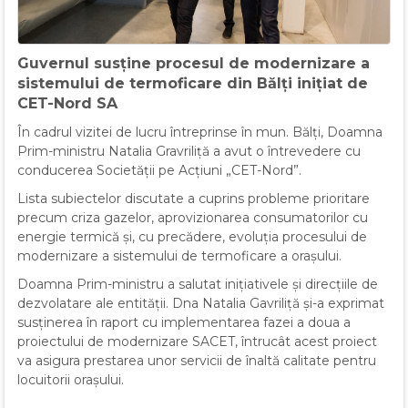
Guvernul susține procesul de modernizare a
sistemului de termoficare din Bălți inițiat de
CET-Nord SA
În cadrul vizitei de lucru întreprinse în mun. Bălți, Doamna
Prim-ministru Natalia Gravriliță a avut o întrevedere cu
conducerea Societății pe Acțiuni „CET-Nord”.
Lista subiectelor discutate a cuprins probleme prioritare
precum criza gazelor, aprovizionarea consumatorilor cu
energie termică și, cu precădere, evoluția procesului de
modernizare a sistemului de termoficare a orașului.
Doamna Prim-ministru a salutat inițiativele și direcțiile de
dezvolatare ale entității. Dna Natalia Gavriliță și-a exprimat
susținerea în raport cu implementarea fazei a doua a
proiectului de modernizare SACET, întrucât acest proiect
va asigura prestarea unor servicii de înaltă calitate pentru
locuitorii orașului.