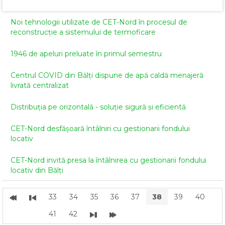
Noi tehnologii utilizate de CET-Nord în procesul de
reconstrucție a sistemului de termoficare
1946 de apeluri preluate în primul semestru
Centrul COVID din Bălți dispune de apă caldă menajeră
livrată centralizat
Distribuția pe orizontală - soluție sigură și eficientă
CET-Nord desfășoară întâlniri cu gestionarii fondului
locativ
CET-Nord invită presa la întâlnirea cu gestionarii fondului
locativ din Bălți
33
34
35
36
37
38
39
40
41
42