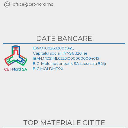
office@cet-nord.md
DATE BANCARE
IDNO 1002602003945,
Capitalul social :117 796 320 lei
IBAN:MD21ML022510000000004015
B.C. Moldindconbank SA sucursala Bălți
BIC MOLDMD2X
TOP MATERIALE CITITE