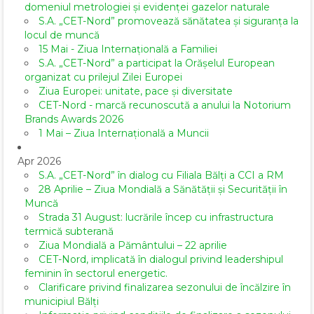
domeniul metrologiei și evidenței gazelor naturale
S.A. „CET-Nord” promovează sănătatea și siguranța la
locul de muncă
15 Mai - Ziua Internațională a Familiei
S.A. „CET-Nord” a participat la Orășelul European
organizat cu prilejul Zilei Europei
Ziua Europei: unitate, pace și diversitate
CET-Nord - marcă recunoscută a anului la Notorium
Brands Awards 2026
1 Mai – Ziua Internațională a Muncii
Apr 2026
S.A. „CET-Nord” în dialog cu Filiala Bălți a CCI a RM
28 Aprilie – Ziua Mondială a Sănătății și Securității în
Muncă
Strada 31 August: lucrările încep cu infrastructura
termică subterană
Ziua Mondială a Pământului – 22 aprilie
CET-Nord, implicată în dialogul privind leadershipul
feminin în sectorul energetic.
Clarificare privind finalizarea sezonului de încălzire în
municipiul Bălți