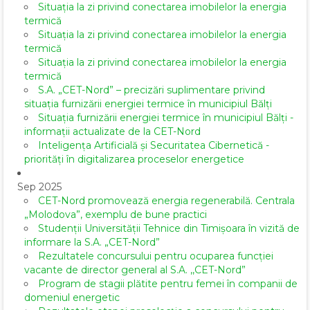
Situația la zi privind conectarea imobilelor la energia
termică
Situația la zi privind conectarea imobilelor la energia
termică
Situația la zi privind conectarea imobilelor la energia
termică
S.A. „CET-Nord” – precizări suplimentare privind
situația furnizării energiei termice în municipiul Bălți
Situația furnizării energiei termice în municipiul Bălți -
informații actualizate de la CET-Nord
Inteligența Artificială și Securitatea Cibernetică -
priorități în digitalizarea proceselor energetice
Sep 2025
CET-Nord promovează energia regenerabilă. Centrala
„Molodova”, exemplu de bune practici
Studenții Universității Tehnice din Timișoara în vizită de
informare la S.A. „CET-Nord”
Rezultatele concursului pentru ocuparea funcției
vacante de director general al S.A. ,,CET-Nord”
Program de stagii plătite pentru femei în companii de
domeniul energetic