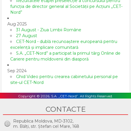
Rezultatele etapei preselecție a concursului pentru
funcția de director general al Societăţii pe Acţiuni „CET-
Nord”
Aug 2025
31 August - Ziua Limbii Române
27 August
CET-Nord - dublă recunoaștere europeană pentru
excelență și implicare comunitară
S.A. „CET-Nord” a participat la primul târg Online de
Cariere pentru moldovenii din diasporă
Sep 2024
Ghid Video pentru crearea cabinetului personal pe
site-ul CET-Nord
Copyright © 2026, S.A. „CET-Nord”. All Rights Reserved.
CONTACTE
Republica Moldova, MD-3102,
m. Bălţi, str. Ştefan cel Mare, 168