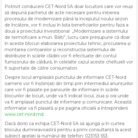
Potrivit conducerii CET-Nord SA doar locuitorii care vor reuși
să depună pachetul de acte necesare pentru inițierea
procesului de modernizare până la începutul noului sezon
de încălzire, vor fi incluși în lista beneficiarilor pentru faza a
două a proiectului investițional „Modernizare a sistemului
de termoficare a mun. Bălți”, lucru care presupune că doar
în aceste blocuri elaborarea proiectului tehnic, procurarea și
montarea contoarelor și reconstrucția sistemului de
distribuție în scările clădirii vor fi efectuate din contul
furnizorului de căldură, în celelalte cazul aceste cheltuieli vor
fi suportate de către consumatori.
Despre locul amplasării punctului de informare CET-Nord
oamenii vor fi înștiințați din timp prin intermediul anunțurilor
care vor fi plasate pe panourile de informare în scările
blocurilor de locuit, unde va fi indicat locul, ziua și ora unde
va fi amplasat punctul de informare și comunicare. Această
informație va fi plasată și pe pagina oficială a întreprinderii
www.cet-nord.md
.
Dacă doriți ca echipa CET-Nord SA să ajungă și în curtea
blocului dumneavoastră pentru a primi consultanță la acest
subiect apelați la numărul de telefon: 023153 553.