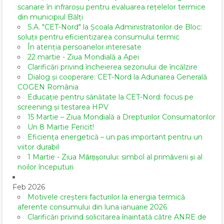
scanare în infraroșu pentru evaluarea rețelelor termice
din municipiul Bălți
S.A. "CET-Nord" la Școala Administratorilor de Bloc:
soluții pentru eficientizarea consumului termic
În atenția persoanelor interesate
22 martie - Ziua Mondială a Apei
Clarificări privind încheierea sezonului de încălzire
Dialog și cooperare: CET-Nord la Adunarea Generală
COGEN România
Educație pentru sănătate la CET-Nord: focus pe
screening și testarea HPV
15 Martie – Ziua Mondială a Drepturilor Consumatorilor
Un 8 Martie Fericit!
Eficiența energetică – un pas important pentru un
viitor durabil
1 Martie - Ziua Mărțișorului: simbol al primăverii și al
noilor începuturi
Feb 2026
Motivele creșterii facturilor la energia termică
aferente consumului din luna ianuarie 2026
Clarificări privind solicitarea înaintată către ANRE de