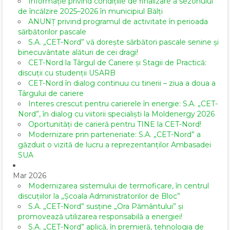
Informație privind condițiile de finalizare a sezonului
de încălzire 2025–2026 în municipiul Bălți
ANUNȚ privind programul de activitate în perioada
sărbătorilor pascale
S.A. „CET-Nord” vă dorește sărbători pascale senine și
binecuvântate alături de cei dragi!
CET-Nord la Târgul de Cariere și Stagii de Practică:
discuții cu studenții USARB
CET-Nord în dialog continuu cu tinerii – ziua a doua a
Târgului de cariere
Interes crescut pentru carierele în energie: S.A. „CET-
Nord”, în dialog cu viitorii specialiști la Moldenergy 2026
Oportunități de carieră pentru TINE la CET-Nord!
Modernizare prin parteneriate: S.A. „CET-Nord” a
găzduit o vizită de lucru a reprezentanților Ambasadei
SUA
Mar 2026
Modernizarea sistemului de termoficare, în centrul
discuțiilor la „Școala Administratorilor de Bloc”
S.A. „CET-Nord” susține „Ora Pământului” și
promovează utilizarea responsabilă a energiei!
S.A. „CET-Nord” aplică, în premieră, tehnologia de