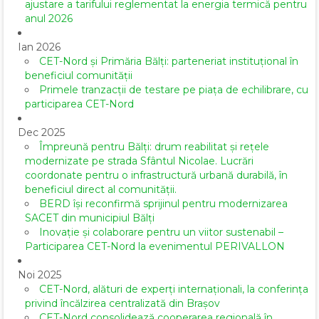
ajustare a tarifului reglementat la energia termică pentru
anul 2026
Ian 2026
CET-Nord și Primăria Bălți: parteneriat instituțional în
beneficiul comunității
Primele tranzacții de testare pe piața de echilibrare, cu
participarea CET-Nord
Dec 2025
Împreună pentru Bălți: drum reabilitat și rețele
modernizate pe strada Sfântul Nicolae. Lucrări
coordonate pentru o infrastructură urbană durabilă, în
beneficiul direct al comunității.
BERD își reconfirmă sprijinul pentru modernizarea
SACET din municipiul Bălți
Inovație și colaborare pentru un viitor sustenabil –
Participarea CET-Nord la evenimentul PERIVALLON
Noi 2025
CET-Nord, alături de experți internaționali, la conferința
privind încălzirea centralizată din Brașov
CET-Nord consolidează cooperarea regională în