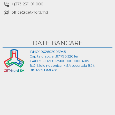
+(373-231) 91-000
office@cet-nord.md
DATE BANCARE
IDNO 1002602003945,
Capitalul social :117 796 320 lei
IBAN:MD21ML022510000000004015
B.C. Moldindconbank SA sucursala Bălți
BIC MOLDMD2X