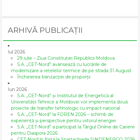
Email
ARHIVĂ PUBLICAȚII
Iul 2026
29 iulie – Ziua Constituției Republicii Moldova
S.A. „CET-Nord” avansează cu lucrările de
modernizare a rețelelor termice de pe strada 31 August
Încheierea tranzacției de proporții
Iun 2026
S.A. „CET-Nord” și Institutul de Energetică al
Universității Tehnice a Moldovei vor implementa două
proiecte de transfer tehnologic cu impact național
S.A. „CET-Nord” la FOREN 2026 – schimb de
experiență și perspective pentru viitorul energiei
S.A. „CET-Nord” a participat la Târgul Online de Cariere
pentru Diaspora 2026
CET-Nord în forță la Spartachiada SINDENERGO 2026