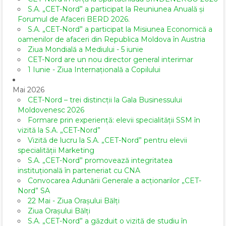
S.A. „CET-Nord” a participat la Reuniunea Anuală și
Forumul de Afaceri BERD 2026.
S.A. „CET-Nord” a participat la Misiunea Economică a
oamenilor de afaceri din Republica Moldova în Austria
Ziua Mondială a Mediului - 5 iunie
CET-Nord are un nou director general interimar
1 Iunie - Ziua Internațională a Copilului
Mai 2026
CET-Nord – trei distincții la Gala Businessului
Moldovenesc 2026
Formare prin experiență: elevii specialității SSM în
vizită la S.A. „CET-Nord”
Vizită de lucru la S.A. „CET-Nord” pentru elevii
specialității Marketing
S.A. „CET-Nord” promovează integritatea
instituțională în parteneriat cu CNA
Convocarea Adunării Generale a acționarilor „CET-
Nord” SA
22 Mai - Ziua Orașului Bălți
Ziua Orașului Bălți
S.A. „CET-Nord” a găzduit o vizită de studiu în