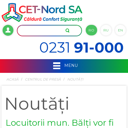
RO
RU
EN
0231
91-000
MENU
ACASĂ
СENTRUL DE PRESĂ
NOUTĂȚI
Noutăți
Locuitorii mun. Bălți vor fi