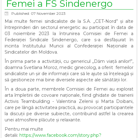
Femei a FS Sindenergo
Published: 07 November 2023
Mai multe femei sindicaliste de la S.A. „CET-Nord” și alte
întreprinderi din sectorul energetic au participat în data de
03 noiembrie 2023 la întrunirea Comisiei de Femei a
Federației Sindicale Sindenergo, care s-a desfășurat în
incinta Institutului Muncii al Confederației Naționale a
Sindicatelor din Moldova.
În prima parte a activității, cu genericul ,,Dăm viață anilor!”,
doamna Svetlana Moroz, medic ginecolog, a oferit femeilor
sindicaliste un șir de informații care să le ajute să înțeleagă și
să gestioneze mai bine diversele aspecte ale sănătății lor.
În a doua parte, membrele Comisiei de Femei au explorat
arta împletirii de covoare naționale, fiind ghidate de trainerii
Activis Teambuilding - Valentina Zelenii și Marta Doibani,
care pe lângă activitatea practică, au provocat participantele
la discuții pe diverse subiecte, contribuind astfel la crearea
unei atmosfere plăcute și relaxante.
Pentru mai multe
detalii:
https://www.facebook.com/story.php?