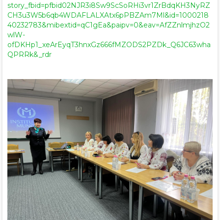
story_fbid=pfbid02NJR3i8Sw9ScSoRHi3vr1ZrBdqKH3NyRZ
CH3u3W5b6qb4WDAFLALXAtx6pPBZAm7Ml&id=1000218
40232783&mibextid=qC1gEa&paipv=0&eav=AfZZnlmjhzO2
wlW-
ofDKHp1_xeArEyqT3hnxGz666fMZODS2PZDk_Q6JC63wha
QPRRk&_rdr