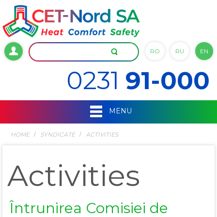
RO
RU
EN
0231
91-000
MENU
HOME
SYNDICATE
ACTIVITIES
Activities
Întrunirea Comisiei de