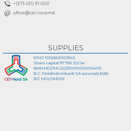
+(373-231) 91-000
office@cet-nord.md
SUPPLIES
IDNO 1002602003945,
Share capital:117 796 320 lei
IBAN:MD21ML022510000000004015
B.C. Moldindconbank SA sucursala Bălți
BIC MOLDMD2X