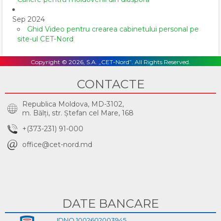
Sep 2024
Ghid Video pentru crearea cabinetului personal pe
site-ul CET-Nord
Copyright © 2026, S.A. „CET-Nord”. All Rights Reserved.
CONTACTE
Republica Moldova, MD-3102,
m. Bălţi, str. Ştefan cel Mare, 168
+(373-231) 91-000
office@cet-nord.md
DATE BANCARE
IDNO 1002602003945,