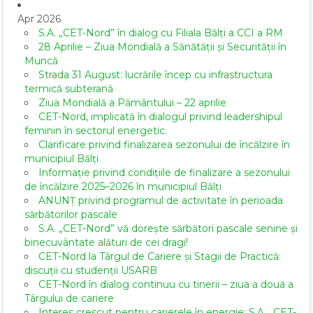
Apr 2026
S.A. „CET-Nord” în dialog cu Filiala Bălți a CCI a RM
28 Aprilie – Ziua Mondială a Sănătății și Securității în
Muncă
Strada 31 August: lucrările încep cu infrastructura
termică subterană
Ziua Mondială a Pământului – 22 aprilie
CET-Nord, implicată în dialogul privind leadershipul
feminin în sectorul energetic.
Clarificare privind finalizarea sezonului de încălzire în
municipiul Bălți
Informație privind condițiile de finalizare a sezonului
de încălzire 2025–2026 în municipiul Bălți
ANUNȚ privind programul de activitate în perioada
sărbătorilor pascale
S.A. „CET-Nord” vă dorește sărbători pascale senine și
binecuvântate alături de cei dragi!
CET-Nord la Târgul de Cariere și Stagii de Practică:
discuții cu studenții USARB
CET-Nord în dialog continuu cu tinerii – ziua a doua a
Târgului de cariere
Interes crescut pentru carierele în energie: S.A. „CET-