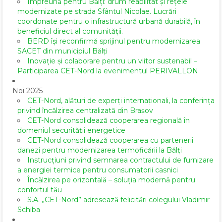
Împreună pentru Bălți: drum reabilitat și rețele
modernizate pe strada Sfântul Nicolae. Lucrări
coordonate pentru o infrastructură urbană durabilă, în
beneficiul direct al comunității.
BERD își reconfirmă sprijinul pentru modernizarea
SACET din municipiul Bălți
Inovație și colaborare pentru un viitor sustenabil –
Participarea CET-Nord la evenimentul PERIVALLON
Noi 2025
CET-Nord, alături de experți internaționali, la conferința
privind încălzirea centralizată din Brașov
CET-Nord consolidează cooperarea regională în
domeniul securității energetice
CET-Nord consolidează cooperarea cu partenerii
danezi pentru modernizarea termoficării la Bălți
Instrucțiuni privind semnarea contractului de furnizare
a energiei termice pentru consumatorii casnici
Încălzirea pe orizontală – soluția modernă pentru
confortul tău
S.A. „CET-Nord” adresează felicitări colegului Vladimir
Schiba