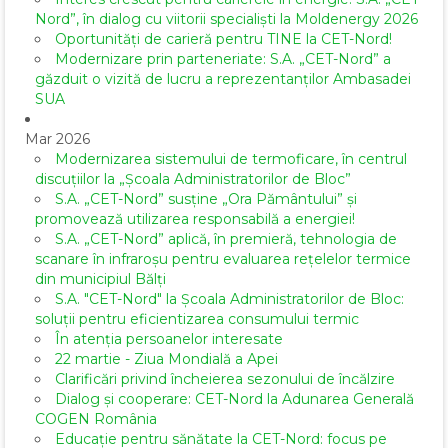
Nord”, în dialog cu viitorii specialiști la Moldenergy 2026
Oportunități de carieră pentru TINE la CET-Nord!
Modernizare prin parteneriate: S.A. „CET-Nord” a
găzduit o vizită de lucru a reprezentanților Ambasadei
SUA
Mar 2026
Modernizarea sistemului de termoficare, în centrul
discuțiilor la „Școala Administratorilor de Bloc”
S.A. „CET-Nord” susține „Ora Pământului” și
promovează utilizarea responsabilă a energiei!
S.A. „CET-Nord” aplică, în premieră, tehnologia de
scanare în infraroșu pentru evaluarea rețelelor termice
din municipiul Bălți
S.A. "CET-Nord" la Școala Administratorilor de Bloc:
soluții pentru eficientizarea consumului termic
În atenția persoanelor interesate
22 martie - Ziua Mondială a Apei
Clarificări privind încheierea sezonului de încălzire
Dialog și cooperare: CET-Nord la Adunarea Generală
COGEN România
Educație pentru sănătate la CET-Nord: focus pe