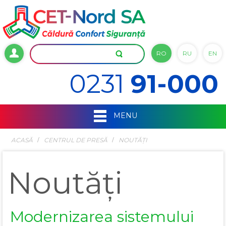
RO
RU
EN
0231
91-000
MENU
ACASĂ
СENTRUL DE PRESĂ
NOUTĂȚI
Noutăți
Modernizarea sistemului