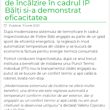
de încălzire în cadrul IP
Bălți si-a demonstrat
eficacitatea
Publicat: 11 Iunie 2021
După modernizarea sistemului de termoficare în cadrul
Inspectoratului de Poliție Bălți angajații au parte de un grad
sporit de eficiență energetică, își reglează în mod
automatizat temperatura din clădire și se bucură de
economii la factura pentru energie termică consumată.
Potrivit conducerii Inspectoratului, după ce anul trecut
instituția a beneficiat de instalarea unui Punct Termic
Individual (PTI) nou la branșamentul clădirii angajații au
putut să se bucure de un confort termic și apă caldă la
robinet, livrată non-stop.
„Modernizarea sistemului de încălzire ne oferă multe
beneficii, una dintre ele este reglarea automată a
temperaturii conform indicilor de aer exterior, dar și
angajații au un confort termic și apă caldă, nu am avut
cheltuieli la deservirea utilajului”
a declarat Valeriu Cojocaru