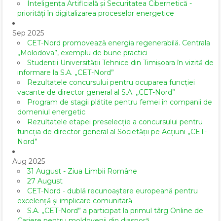
Inteligența Artificială și Securitatea Cibernetică -
priorități în digitalizarea proceselor energetice
Sep 2025
CET-Nord promovează energia regenerabilă. Centrala
„Molodova”, exemplu de bune practici
Studenții Universității Tehnice din Timișoara în vizită de
informare la S.A. „CET-Nord”
Rezultatele concursului pentru ocuparea funcției
vacante de director general al S.A. ,,CET-Nord”
Program de stagii plătite pentru femei în companii de
domeniul energetic
Rezultatele etapei preselecție a concursului pentru
funcția de director general al Societăţii pe Acţiuni „CET-
Nord”
Aug 2025
31 August - Ziua Limbii Române
27 August
CET-Nord - dublă recunoaștere europeană pentru
excelență și implicare comunitară
S.A. „CET-Nord” a participat la primul târg Online de
Cariere pentru moldovenii din diasporă