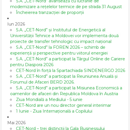
S.A. „CET-Nord” avansează cu lucrările de
modernizare a rețelelor termice de pe strada 31 August
Încheierea tranzacției de proporții
Iun 2026
S.A. „CET-Nord” și Institutul de Energetică al
Universității Tehnice a Moldovei vor implementa două
proiecte de transfer tehnologic cu impact național
S.A. „CET-Nord” la FOREN 2026 – schimb de
experiență și perspective pentru viitorul energiei
S.A. „CET-Nord” a participat la Târgul Online de Cariere
pentru Diaspora 2026
CET-Nord în forță la Spartachiada SINDENERGO 2026
S.A. „CET-Nord” a participat la Reuniunea Anuală și
Forumul de Afaceri BERD 2026.
S.A. „CET-Nord” a participat la Misiunea Economică a
oamenilor de afaceri din Republica Moldova în Austria
Ziua Mondială a Mediului - 5 iunie
CET-Nord are un nou director general interimar
1 Iunie - Ziua Internațională a Copilului
Mai 2026
CET-Nord – trei distincții la Gala Businessului