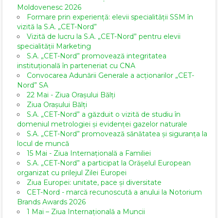
Moldovenesc 2026
Formare prin experiență: elevii specialității SSM în
vizită la S.A. „CET-Nord”
Vizită de lucru la S.A. „CET-Nord” pentru elevii
specialității Marketing
S.A. „CET-Nord” promovează integritatea
instituțională în parteneriat cu CNA
Convocarea Adunării Generale a acționarilor „CET-
Nord” SA
22 Mai - Ziua Orașului Bălți
Ziua Orașului Bălți
S.A. „CET-Nord” a găzduit o vizită de studiu în
domeniul metrologiei și evidenței gazelor naturale
S.A. „CET-Nord” promovează sănătatea și siguranța la
locul de muncă
15 Mai - Ziua Internațională a Familiei
S.A. „CET-Nord” a participat la Orășelul European
organizat cu prilejul Zilei Europei
Ziua Europei: unitate, pace și diversitate
CET-Nord - marcă recunoscută a anului la Notorium
Brands Awards 2026
1 Mai – Ziua Internațională a Muncii