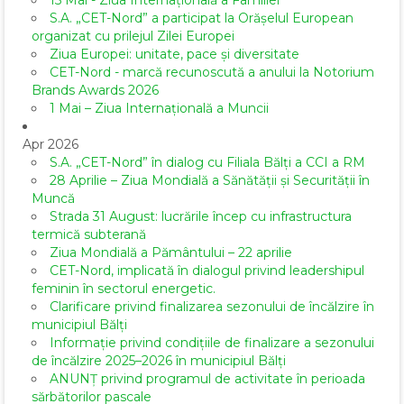
15 Mai - Ziua Internațională a Familiei
S.A. „CET-Nord” a participat la Orășelul European
organizat cu prilejul Zilei Europei
Ziua Europei: unitate, pace și diversitate
CET-Nord - marcă recunoscută a anului la Notorium
Brands Awards 2026
1 Mai – Ziua Internațională a Muncii
Apr 2026
S.A. „CET-Nord” în dialog cu Filiala Bălți a CCI a RM
28 Aprilie – Ziua Mondială a Sănătății și Securității în
Muncă
Strada 31 August: lucrările încep cu infrastructura
termică subterană
Ziua Mondială a Pământului – 22 aprilie
CET-Nord, implicată în dialogul privind leadershipul
feminin în sectorul energetic.
Clarificare privind finalizarea sezonului de încălzire în
municipiul Bălți
Informație privind condițiile de finalizare a sezonului
de încălzire 2025–2026 în municipiul Bălți
ANUNȚ privind programul de activitate în perioada
sărbătorilor pascale