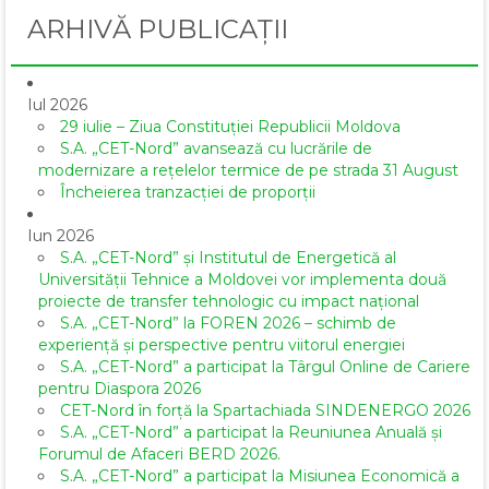
ARHIVĂ PUBLICAȚII
Iul 2026
29 iulie – Ziua Constituției Republicii Moldova
S.A. „CET-Nord” avansează cu lucrările de
modernizare a rețelelor termice de pe strada 31 August
Încheierea tranzacției de proporții
Iun 2026
S.A. „CET-Nord” și Institutul de Energetică al
Universității Tehnice a Moldovei vor implementa două
proiecte de transfer tehnologic cu impact național
S.A. „CET-Nord” la FOREN 2026 – schimb de
experiență și perspective pentru viitorul energiei
S.A. „CET-Nord” a participat la Târgul Online de Cariere
pentru Diaspora 2026
CET-Nord în forță la Spartachiada SINDENERGO 2026
S.A. „CET-Nord” a participat la Reuniunea Anuală și
Forumul de Afaceri BERD 2026.
S.A. „CET-Nord” a participat la Misiunea Economică a