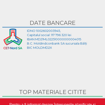
DATE BANCARE
IDNO 1002602003945,
Capitalul social :117 796 320 lei
IBAN:MD21ML022510000000004015
B.C. Moldindconbank SA sucursala Bălți
BIC MOLDMD2X
TOP MATERIALE CITITE
Ghid Video pentru crearea cabinetului personal pe site-ul
Pentru a fi informat despre întreruperile planificate și