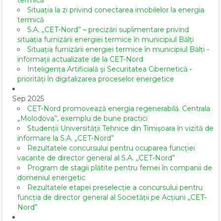
termică
Situația la zi privind conectarea imobilelor la energia
termică
S.A. „CET-Nord” – precizări suplimentare privind
situația furnizării energiei termice în municipiul Bălți
Situația furnizării energiei termice în municipiul Bălți -
informații actualizate de la CET-Nord
Inteligența Artificială și Securitatea Cibernetică -
priorități în digitalizarea proceselor energetice
Sep 2025
CET-Nord promovează energia regenerabilă. Centrala
„Molodova”, exemplu de bune practici
Studenții Universității Tehnice din Timișoara în vizită de
informare la S.A. „CET-Nord”
Rezultatele concursului pentru ocuparea funcției
vacante de director general al S.A. ,,CET-Nord”
Program de stagii plătite pentru femei în companii de
domeniul energetic
Rezultatele etapei preselecție a concursului pentru
funcția de director general al Societăţii pe Acţiuni „CET-
Nord”