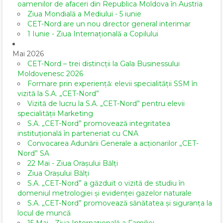
oamenilor de afaceri din Republica Moldova în Austria
Ziua Mondială a Mediului - 5 iunie
CET-Nord are un nou director general interimar
1 Iunie - Ziua Internațională a Copilului
Mai 2026
CET-Nord – trei distincții la Gala Businessului
Moldovenesc 2026
Formare prin experiență: elevii specialității SSM în
vizită la S.A. „CET-Nord”
Vizită de lucru la S.A. „CET-Nord” pentru elevii
specialității Marketing
S.A. „CET-Nord” promovează integritatea
instituțională în parteneriat cu CNA
Convocarea Adunării Generale a acționarilor „CET-
Nord” SA
22 Mai - Ziua Orașului Bălți
Ziua Orașului Bălți
S.A. „CET-Nord” a găzduit o vizită de studiu în
domeniul metrologiei și evidenței gazelor naturale
S.A. „CET-Nord” promovează sănătatea și siguranța la
locul de muncă