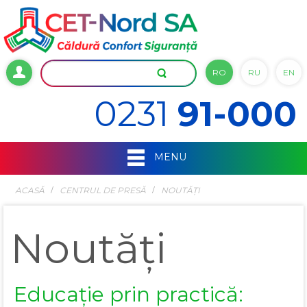
RO
RU
EN
0231
91-000
MENU
ACASĂ
СENTRUL DE PRESĂ
NOUTĂȚI
Noutăți
Educație prin practică: