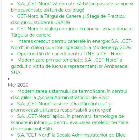
S.A. „CET-Nord” vă dorește sărbători pascale senine și
binecuvântate alături de cei dragi!
CET-Nord la Târgul de Cariere și Stagii de Practică:
discuții cu studenții USARB
CET-Nord în dialog continuu cu tinerii – ziua a doua a
Târgului de cariere
Interes crescut pentru carierele în energie: S.A. „CET-
Nord”, în dialog cu viitorii specialiști la Moldenergy 2026
Oportunități de carieră pentru TINE la CET-Nord!
Modernizare prin parteneriate: S.A. „CET-Nord” a
găzduit o vizită de lucru a reprezentanților Ambasadei
SUA
Mar 2026
Modernizarea sistemului de termoficare, în centrul
discuțiilor la „Școala Administratorilor de Bloc”
S.A. „CET-Nord” susține „Ora Pământului” și
promovează utilizarea responsabilă a energiei!
S.A. „CET-Nord” aplică, în premieră, tehnologia de
scanare în infraroșu pentru evaluarea rețelelor termice
din municipiul Bălți
S.A. "CET-Nord" la Școala Administratorilor de Bloc: