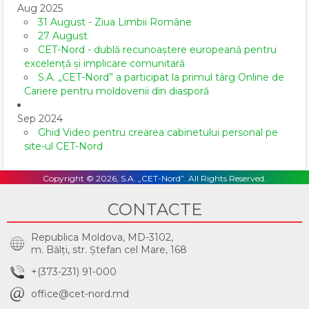
Aug 2025
31 August - Ziua Limbii Române
27 August
CET-Nord - dublă recunoaștere europeană pentru
excelență și implicare comunitară
S.A. „CET-Nord” a participat la primul târg Online de
Cariere pentru moldovenii din diasporă
Sep 2024
Ghid Video pentru crearea cabinetului personal pe
site-ul CET-Nord
Copyright © 2026, S.A. „CET-Nord”. All Rights Reserved.
CONTACTE
Republica Moldova, MD-3102,
m. Bălţi, str. Ştefan cel Mare, 168
+(373-231) 91-000
office@cet-nord.md