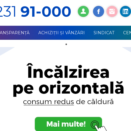
231
91-000
RANSPARENȚĂ
ACHIZIŢII ŞI VÂNZĂRI
SINDICAT
СE