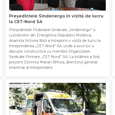
Președintele Sindenergo în vizită de lucru
la CET-Nord SA
Președintele Federației Sindicale „Sindenergo” a
Lucrătorilor din Energetica Republicii Moldova,
doamna Victoria Niță a întreprins o vizită de lucru la
întreprinderea „CET-Nord” SA, unde a avut loc o
discuție constructivă cu membrii Organizației
Sindicale Primare „CET-Nord” SA. La întâlnire a fost
prezent Domnul Marian Brînza, directorul general
interimar al întreprinderii.
PUBLICAT: 30 IULIE 2021