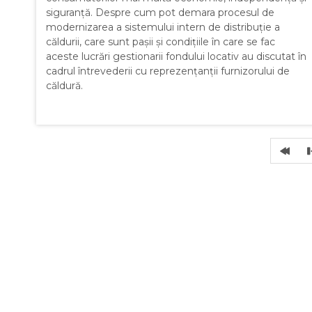
siguranță. Despre cum pot demara procesul de
modernizarea a sistemului intern de distribuție a
căldurii, care sunt pașii și condițiile în care se fac
aceste lucrări gestionarii fondului locativ au discutat în
cadrul întrevederii cu reprezențanții furnizorului de
căldură.