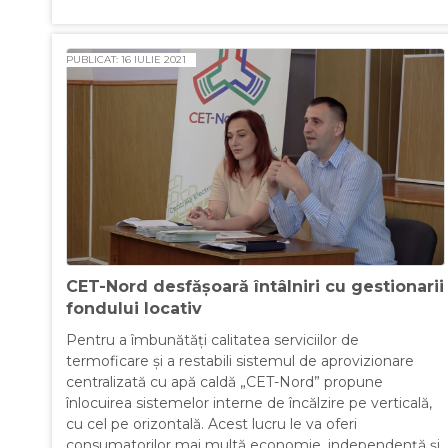
PUBLICAT: 16 IULIE 2021
CET-Nord desfășoară întâlniri cu gestionarii
fondului locativ
Pentru a îmbunătăți calitatea serviciilor de
termoficare și a restabili sistemul de aprovizionare
centralizată cu apă caldă „CET-Nord” propune
înlocuirea sistemelor interne de încălzire pe verticală,
cu cel pe orizontală. Acest lucru le va oferi
consumatorilor mai multă economie, independență şi