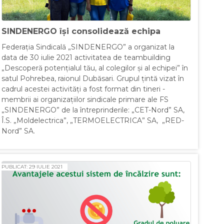
SINDENERGO își consolidează echipa
Federația Sindicală „SINDENERGO” a organizat la
data de 30 iulie 2021 activitatea de teambuilding
„Descoperă potențialul tău, al colegilor și al echipei” în
satul Pohrebea, raionul Dubăsari. Grupul țintă vizat în
cadrul acestei activități a fost format din tineri -
membrii ai organizațiilor sindicale рrimаrе ale FS
„SINDENERGO” de la întreprinderile: „CET-Nord” SA,
Î.S. „Moldelectrica”, „TERMOELECTRICA” SA, „RED-
Nord” SA.
PUBLICAT: 29 IULIE 2021