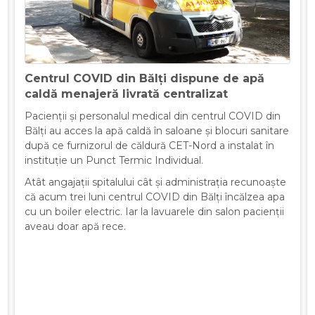
Centrul COVID din Bălți dispune de apă
caldă menajeră livrată centralizat
Pacienții și personalul medical din centrul COVID din
Bălți au acces la apă caldă în saloane și blocuri sanitare
după ce furnizorul de căldură CET-Nord a instalat în
instituție un Punct Termic Individual.
Atât angajații spitalului cât și administrația recunoaște
că acum trei luni centrul COVID din Bălți încălzea apa
cu un boiler electric. Iar la lavuarele din salon pacienții
aveau doar apă rece.