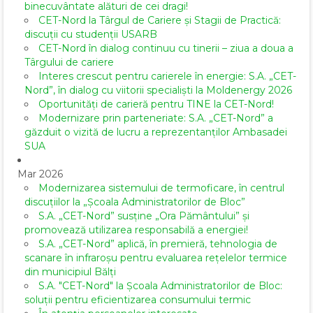
binecuvântate alături de cei dragi!
CET-Nord la Târgul de Cariere și Stagii de Practică:
discuții cu studenții USARB
CET-Nord în dialog continuu cu tinerii – ziua a doua a
Târgului de cariere
Interes crescut pentru carierele în energie: S.A. „CET-
Nord”, în dialog cu viitorii specialiști la Moldenergy 2026
Oportunități de carieră pentru TINE la CET-Nord!
Modernizare prin parteneriate: S.A. „CET-Nord” a
găzduit o vizită de lucru a reprezentanților Ambasadei
SUA
Mar 2026
Modernizarea sistemului de termoficare, în centrul
discuțiilor la „Școala Administratorilor de Bloc”
S.A. „CET-Nord” susține „Ora Pământului” și
promovează utilizarea responsabilă a energiei!
S.A. „CET-Nord” aplică, în premieră, tehnologia de
scanare în infraroșu pentru evaluarea rețelelor termice
din municipiul Bălți
S.A. "CET-Nord" la Școala Administratorilor de Bloc:
soluții pentru eficientizarea consumului termic