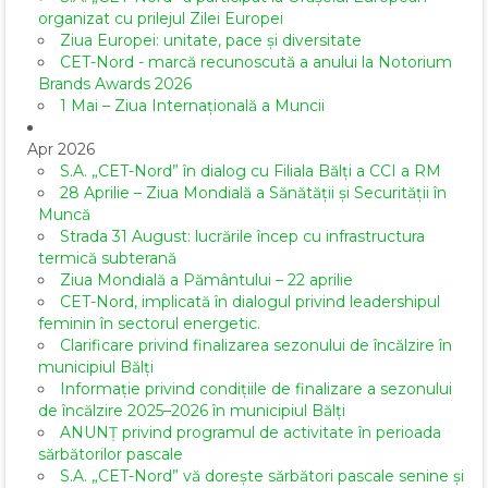
organizat cu prilejul Zilei Europei
Ziua Europei: unitate, pace și diversitate
CET-Nord - marcă recunoscută a anului la Notorium
Brands Awards 2026
1 Mai – Ziua Internațională a Muncii
Apr 2026
S.A. „CET-Nord” în dialog cu Filiala Bălți a CCI a RM
28 Aprilie – Ziua Mondială a Sănătății și Securității în
Muncă
Strada 31 August: lucrările încep cu infrastructura
termică subterană
Ziua Mondială a Pământului – 22 aprilie
CET-Nord, implicată în dialogul privind leadershipul
feminin în sectorul energetic.
Clarificare privind finalizarea sezonului de încălzire în
municipiul Bălți
Informație privind condițiile de finalizare a sezonului
de încălzire 2025–2026 în municipiul Bălți
ANUNȚ privind programul de activitate în perioada
sărbătorilor pascale
S.A. „CET-Nord” vă dorește sărbători pascale senine și