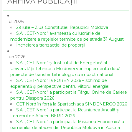
ARHIVĂ PUBLICAȚII
Iul 2026
29 iulie – Ziua Constituției Republicii Moldova
S.A. „CET-Nord” avansează cu lucrările de
modernizare a rețelelor termice de pe strada 31 August
Încheierea tranzacției de proporții
Iun 2026
S.A. „CET-Nord” și Institutul de Energetică al
Universității Tehnice a Moldovei vor implementa două
proiecte de transfer tehnologic cu impact național
S.A. „CET-Nord” la FOREN 2026 – schimb de
experiență și perspective pentru viitorul energiei
S.A. „CET-Nord” a participat la Târgul Online de Cariere
pentru Diaspora 2026
CET-Nord în forță la Spartachiada SINDENERGO 2026
S.A. „CET-Nord” a participat la Reuniunea Anuală și
Forumul de Afaceri BERD 2026.
S.A. „CET-Nord” a participat la Misiunea Economică a
oamenilor de afaceri din Republica Moldova în Austria