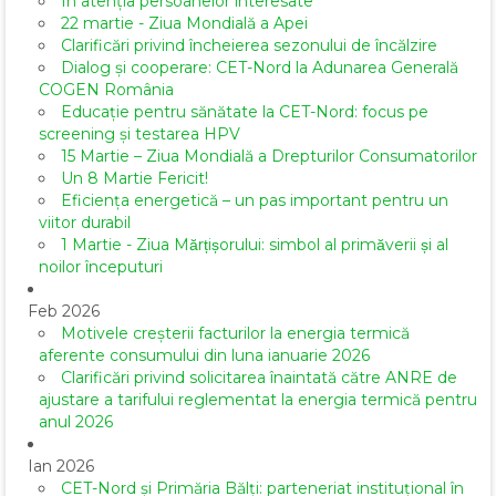
În atenția persoanelor interesate
22 martie - Ziua Mondială a Apei
Clarificări privind încheierea sezonului de încălzire
Dialog și cooperare: CET-Nord la Adunarea Generală
COGEN România
Educație pentru sănătate la CET-Nord: focus pe
screening și testarea HPV
15 Martie – Ziua Mondială a Drepturilor Consumatorilor
Un 8 Martie Fericit!
Eficiența energetică – un pas important pentru un
viitor durabil
1 Martie - Ziua Mărțișorului: simbol al primăverii și al
noilor începuturi
Feb 2026
Motivele creșterii facturilor la energia termică
aferente consumului din luna ianuarie 2026
Clarificări privind solicitarea înaintată către ANRE de
ajustare a tarifului reglementat la energia termică pentru
anul 2026
Ian 2026
CET-Nord și Primăria Bălți: parteneriat instituțional în