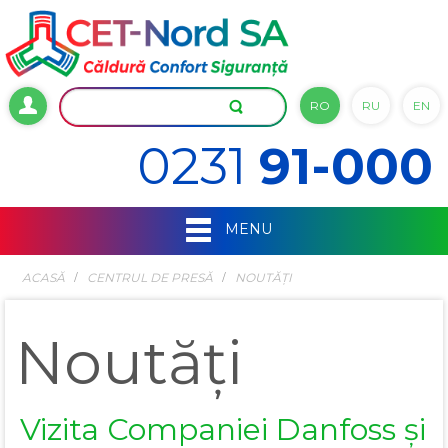
RO
RU
EN
0231
91-000
MENU
ACASĂ
СENTRUL DE PRESĂ
NOUTĂȚI
Noutăți
Vizita Companiei Danfoss și