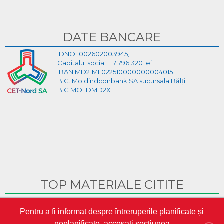
DATE BANCARE
IDNO 1002602003945,
Capitalul social :117 796 320 lei
IBAN:MD21ML022510000000004015
B.C. Moldindconbank SA sucursala Bălți
BIC MOLDMD2X
TOP MATERIALE CITITE
Ghid Video pentru crearea cabinetului personal pe site-ul
Pentru a fi informat despre întreruperile planificate și
CET-Nord
neplanificate, accesați secțiunea