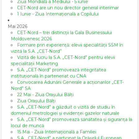
Ziua Mondială a Mediului - 5 iunie
CET-Nord are un nou director general interimar
1 Iunie - Ziua Internațională a Copilului
Mai 2026
CET-Nord – trei distincții la Gala Businessului
Moldovenesc 2026
Formare prin experiență: elevii specialității SSM în
vizită la S.A. „CET-Nord”
Vizită de lucru la S.A. „CET-Nord” pentru elevii
specialității Marketing
S.A. „CET-Nord” promovează integritatea
instituțională în parteneriat cu CNA
Convocarea Adunării Generale a acționarilor „CET-
Nord” SA
22 Mai - Ziua Orașului Bălți
Ziua Orașului Bălți
S.A. „CET-Nord” a găzduit o vizită de studiu în
domeniul metrologiei și evidenței gazelor naturale
S.A. „CET-Nord” promovează sănătatea și siguranța la
locul de muncă
15 Mai - Ziua Internațională a Familiei
S.A. „CET-Nord” a participat la Orășelul European