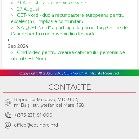
31 August - Ziua Limbii Române
27 August
CET-Nord - dublă recunoaștere europeană pentru
excelență și implicare comunitară
S.A. „CET-Nord” a participat la primul târg Online de
Cariere pentru moldovenii din diasporă
Sep 2024
Ghid Video pentru crearea cabinetului personal pe
site-ul CET-Nord
Copyright © 2026, S.A. „CET-Nord”. All Rights Reserved.
CONTACTE
Republica Moldova, MD-3102,
m. Bălţi, str. Ştefan cel Mare, 168
+(373-231) 91-000
office@cet-nord.md