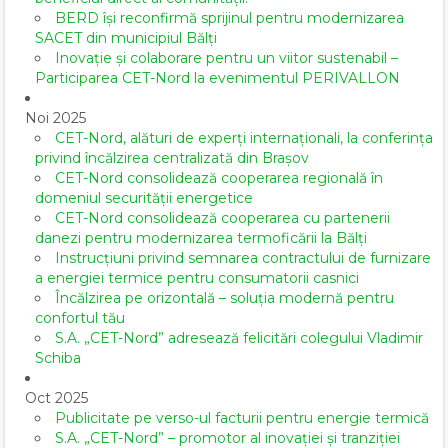
BERD își reconfirmă sprijinul pentru modernizarea
SACET din municipiul Bălți
Inovație și colaborare pentru un viitor sustenabil –
Participarea CET-Nord la evenimentul PERIVALLON
Noi 2025
CET-Nord, alături de experți internaționali, la conferința
privind încălzirea centralizată din Brașov
CET-Nord consolidează cooperarea regională în
domeniul securității energetice
CET-Nord consolidează cooperarea cu partenerii
danezi pentru modernizarea termoficării la Bălți
Instrucțiuni privind semnarea contractului de furnizare
a energiei termice pentru consumatorii casnici
Încălzirea pe orizontală – soluția modernă pentru
confortul tău
S.A. „CET-Nord” adresează felicitări colegului Vladimir
Schiba
Oct 2025
Publicitate pe verso-ul facturii pentru energie termică
S.A. „CET-Nord” – promotor al inovației și tranziției