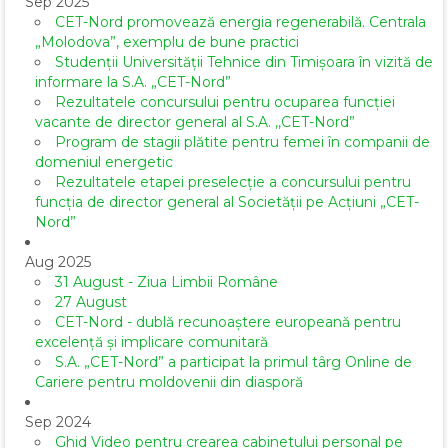
Sep 2025
CET-Nord promovează energia regenerabilă. Centrala
„Molodova”, exemplu de bune practici
Studenții Universității Tehnice din Timișoara în vizită de
informare la S.A. „CET-Nord”
Rezultatele concursului pentru ocuparea funcției
vacante de director general al S.A. ,,CET-Nord”
Program de stagii plătite pentru femei în companii de
domeniul energetic
Rezultatele etapei preselecție a concursului pentru
funcția de director general al Societăţii pe Acţiuni „CET-
Nord”
Aug 2025
31 August - Ziua Limbii Române
27 August
CET-Nord - dublă recunoaștere europeană pentru
excelență și implicare comunitară
S.A. „CET-Nord” a participat la primul târg Online de
Cariere pentru moldovenii din diasporă
Sep 2024
Ghid Video pentru crearea cabinetului personal pe