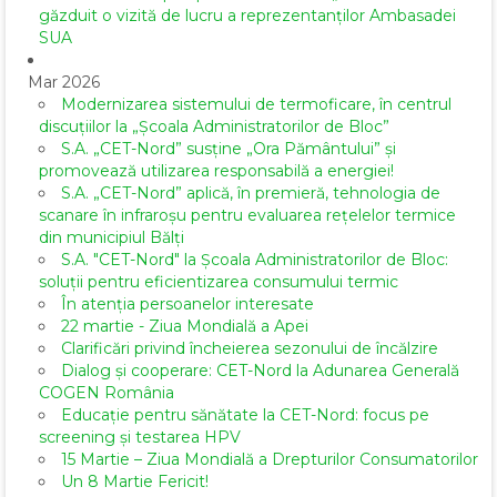
găzduit o vizită de lucru a reprezentanților Ambasadei
SUA
Mar 2026
Modernizarea sistemului de termoficare, în centrul
discuțiilor la „Școala Administratorilor de Bloc”
S.A. „CET-Nord” susține „Ora Pământului” și
promovează utilizarea responsabilă a energiei!
S.A. „CET-Nord” aplică, în premieră, tehnologia de
scanare în infraroșu pentru evaluarea rețelelor termice
din municipiul Bălți
S.A. "CET-Nord" la Școala Administratorilor de Bloc:
soluții pentru eficientizarea consumului termic
În atenția persoanelor interesate
22 martie - Ziua Mondială a Apei
Clarificări privind încheierea sezonului de încălzire
Dialog și cooperare: CET-Nord la Adunarea Generală
COGEN România
Educație pentru sănătate la CET-Nord: focus pe
screening și testarea HPV
15 Martie – Ziua Mondială a Drepturilor Consumatorilor
Un 8 Martie Fericit!