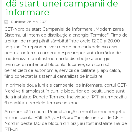
dă start unei campanii de
informare
Publicat: 28 Mai 2021
CET-Nord dă start Campaniei de Informare „Modernizarea
Sistemului Intern de distribuție a energiei Termice”. Timp de
trei luni de marți până sâmbătă între orele 12.00 și 20.00
angajații întreprinderii vor merge prin cartierele din oraș
pentru a informa oamenii despre importanța lucrărilor de
modernizare a infrastructurii de distribuție a energiei
termice din interiorul blocurilor locative, sau cum să
beneficiezi de autonomie, servicii de calitate și apă caldă,
fiind conectat la sistemul centralizat de încălzire.
În primele două luni ale campaniei de informare, cortul CET-
Nord va fi amplasat în curțile blocurilor de locuit, unde sunt
deja instalate Puncte Termice Individuale (PTI) și urmează a
fi reabilitate rețelele termice interne.
Amintim că în cadrul Proiectului „Sistemul termoenergetic
al municipiului Bălți SA „CET-Nord”” implementat de CET-
Nord în peste 130 de blocuri din oraș au fost instalate 169 de
PTI-uri.