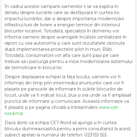
În cadrul acestei campanii oamenilor li se va explica în
detaliu despre lucrările care se desfășoară în curtea lor,
impactul lucrărilor, dar și despre importanța modernizării
infrastructurii de livrare a energiei termice din interiorul
blocurilor locative. Totodată, specialiștii în domeniu vor
informa oamenii despre avantajele încălzirii centralizate în
raport cu cea autonomă și care sunt rezultatele obținute
după implementarea proiectelor pilot în mun. Bălți.
Totodată, consumatorii vor afla care sunt pașii pe care
trebuie să-i parcurgă pentru a iniția modernizarea sistemului
de termoficare în blocul lor.
Despre deplasarea echipei la fața locului, oamenii vor fi
informați din timp prin intermediul anunțurilor care vor fi
plasate pe panourile de informare în scările blocurilor de
locuit, unde va fi indicat locul, ziua și ora unde va fi amplasat
punctul de informare și comunicare. Această informație va
fi plasată și pe pagina oficială a întreprinderii
www.cet-
nord.md
.
Dacă doriți ca echipa CET-Nord să ajungă și în curtea
blocului dumneavoastră pentru a primi consultanță la acest
subiect apelați la numărul de telefon: 023153 553.