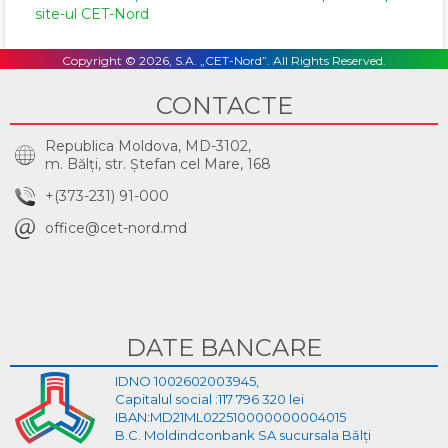
site-ul CET-Nord
Copyright © 2026, S.A. „CET-Nord”. All Rights Reserved.
CONTACTE
Republica Moldova, MD-3102,
m. Bălţi, str. Ştefan cel Mare, 168
+(373-231) 91-000
office@cet-nord.md
DATE BANCARE
IDNO 1002602003945,
Capitalul social :117 796 320 lei
IBAN:MD21ML022510000000004015
B.C. Moldindconbank SA sucursala Bălți