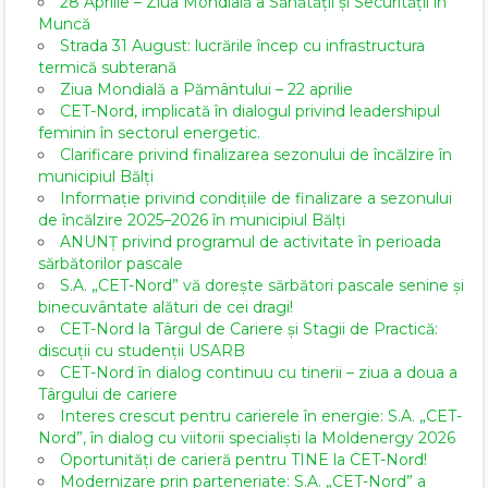
28 Aprilie – Ziua Mondială a Sănătății și Securității în
Muncă
Strada 31 August: lucrările încep cu infrastructura
termică subterană
Ziua Mondială a Pământului – 22 aprilie
CET-Nord, implicată în dialogul privind leadershipul
feminin în sectorul energetic.
Clarificare privind finalizarea sezonului de încălzire în
municipiul Bălți
Informație privind condițiile de finalizare a sezonului
de încălzire 2025–2026 în municipiul Bălți
ANUNȚ privind programul de activitate în perioada
sărbătorilor pascale
S.A. „CET-Nord” vă dorește sărbători pascale senine și
binecuvântate alături de cei dragi!
CET-Nord la Târgul de Cariere și Stagii de Practică:
discuții cu studenții USARB
CET-Nord în dialog continuu cu tinerii – ziua a doua a
Târgului de cariere
Interes crescut pentru carierele în energie: S.A. „CET-
Nord”, în dialog cu viitorii specialiști la Moldenergy 2026
Oportunități de carieră pentru TINE la CET-Nord!
Modernizare prin parteneriate: S.A. „CET-Nord” a