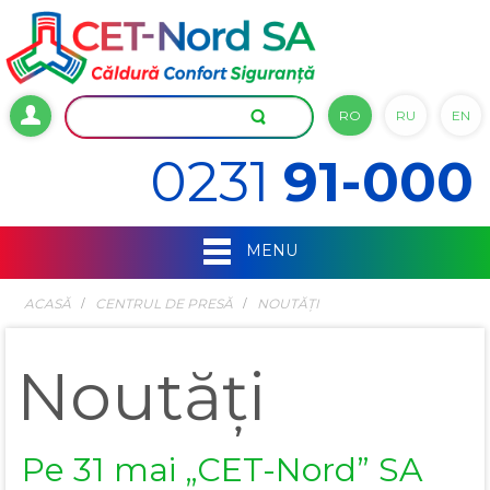
RO
RU
EN
0231
91-000
MENU
ACASĂ
СENTRUL DE PRESĂ
NOUTĂȚI
Noutăți
Pe 31 mai „CET-Nord” SA