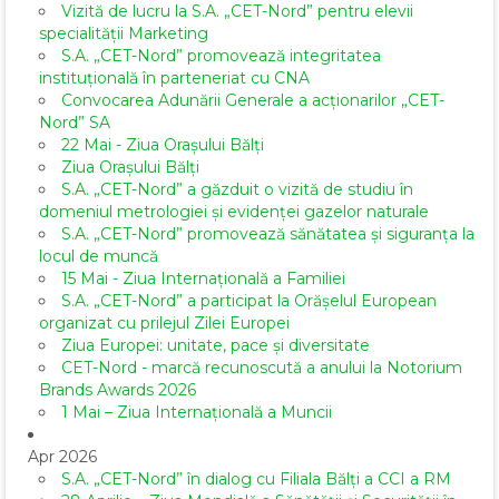
Vizită de lucru la S.A. „CET-Nord” pentru elevii
specialității Marketing
S.A. „CET-Nord” promovează integritatea
instituțională în parteneriat cu CNA
Convocarea Adunării Generale a acționarilor „CET-
Nord” SA
22 Mai - Ziua Orașului Bălți
Ziua Orașului Bălți
S.A. „CET-Nord” a găzduit o vizită de studiu în
domeniul metrologiei și evidenței gazelor naturale
S.A. „CET-Nord” promovează sănătatea și siguranța la
locul de muncă
15 Mai - Ziua Internațională a Familiei
S.A. „CET-Nord” a participat la Orășelul European
organizat cu prilejul Zilei Europei
Ziua Europei: unitate, pace și diversitate
CET-Nord - marcă recunoscută a anului la Notorium
Brands Awards 2026
1 Mai – Ziua Internațională a Muncii
Apr 2026
S.A. „CET-Nord” în dialog cu Filiala Bălți a CCI a RM