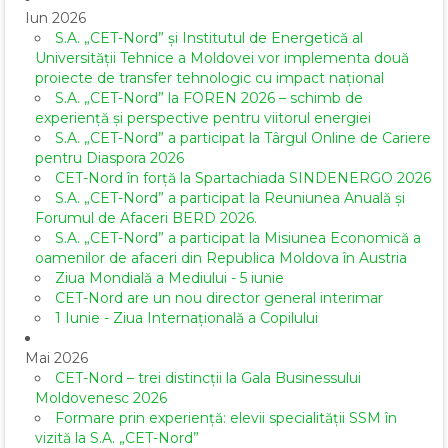
Iun 2026
S.A. „CET-Nord” și Institutul de Energetică al
Universității Tehnice a Moldovei vor implementa două
proiecte de transfer tehnologic cu impact național
S.A. „CET-Nord” la FOREN 2026 – schimb de
experiență și perspective pentru viitorul energiei
S.A. „CET-Nord” a participat la Târgul Online de Cariere
pentru Diaspora 2026
CET-Nord în forță la Spartachiada SINDENERGO 2026
S.A. „CET-Nord” a participat la Reuniunea Anuală și
Forumul de Afaceri BERD 2026.
S.A. „CET-Nord” a participat la Misiunea Economică a
oamenilor de afaceri din Republica Moldova în Austria
Ziua Mondială a Mediului - 5 iunie
CET-Nord are un nou director general interimar
1 Iunie - Ziua Internațională a Copilului
Mai 2026
CET-Nord – trei distincții la Gala Businessului
Moldovenesc 2026
Formare prin experiență: elevii specialității SSM în
vizită la S.A. „CET-Nord”