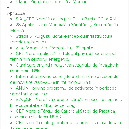
1 Mai – Ziua Internațională a Muncii
Apr 2026
S.A. „CET-Nord” în dialog cu Filiala Bălți a CCI a RM
28 Aprilie – Ziua Mondială a Sănătății și Securității în
Muncă
Strada 31 August: lucrările încep cu infrastructura
termică subterană
Ziua Mondială a Pământului – 22 aprilie
CET-Nord, implicată în dialogul privind leadershipul
feminin în sectorul energetic.
Clarificare privind finalizarea sezonului de încălzire în
municipiul Bălți
Informație privind condițiile de finalizare a sezonului
de încălzire 2025–2026 în municipiul Bălți
ANUNȚ privind programul de activitate în perioada
sărbătorilor pascale
S.A. „CET-Nord” vă dorește sărbători pascale senine și
binecuvântate alături de cei dragi!
CET-Nord la Târgul de Cariere și Stagii de Practică:
discuții cu studenții USARB
CET-Nord în dialog continuu cu tinerii – ziua a doua a
Târgului de cariere