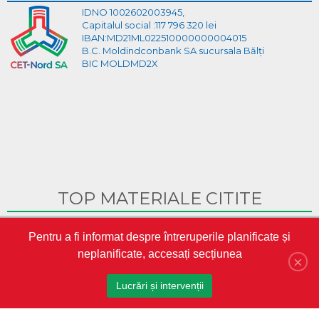
IDNO 1002602003945,
Capitalul social :117 796 320 lei
IBAN:MD21ML022510000000004015
B.C. Moldindconbank SA sucursala Bălți
BIC MOLDMD2X
TOP MATERIALE CITITE
Ghid Video pentru crearea cabinetului personal pe site-ul
Pentru a fi informat despre întreruperile planificate și
CET-Nord
neplanificate, accesați secțiunea
CET-Nord are un nou director general interimar
×
S.A. „CET-Nord” a participat la Misiunea Economică a
Lucrări și intervenții
oamenilor de afaceri din Republica Moldova în Austria