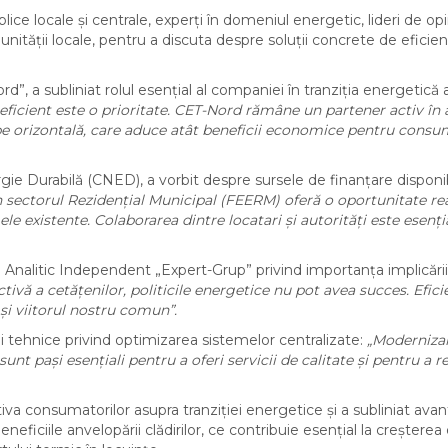
ce locale și centrale, experți în domeniul energetic, lideri de opi
unității locale, pentru a discuta despre soluții concrete de eficie
d”, a subliniat rolul esențial al companiei în tranziția energetică 
 eficient este o prioritate. CET-Nord rămâne un partener activ în 
a pe orizontală, care aduce atât beneficii economice pentru consu
gie Durabilă (CNED), a vorbit despre sursele de finanțare disponi
n sectorul Rezidențial Municipal (FEERM) oferă o oportunitate re
e existente. Colaborarea dintre locatari și autorități este esenți
 Analitic Independent „Expert-Grup” privind importanța implicării
ctivă a cetățenilor, politicile energetice nu pot avea succes. Efici
 și viitorul nostru comun”.
i tehnice privind optimizarea sistemelor centralizate:
„Moderniza
 sunt pași esențiali pentru a oferi servicii de calitate și pentru a 
a consumatorilor asupra tranziției energetice și a subliniat avan
neficiile anvelopării clădirilor, ce contribuie esențial la creșterea 