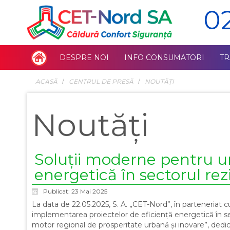
0
DESPRE NOI
INFO CONSUMATORI
T
ACASĂ
СENTRUL DE PRESĂ
NOUTĂȚI
Noutăți
Soluții moderne pentru un 
energetică în sectorul rez
Publicat: 23 Mai 2025
La data de 22.05.2025, S. A. „CET-Nord”, în parteneriat c
implementarea proiectelor de eficiență energetică în sect
motor regional de prosperitate urbană și inovare”, dedicat