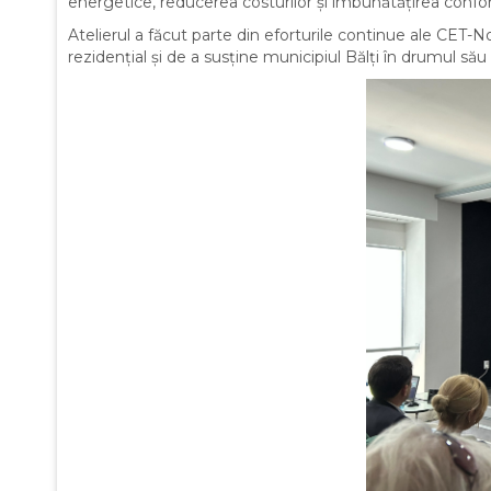
energetice, reducerea costurilor și îmbunătățirea confort
Atelierul a făcut parte din eforturile continue ale CET-N
rezidențial și de a susține municipiul Bălți în drumul său 