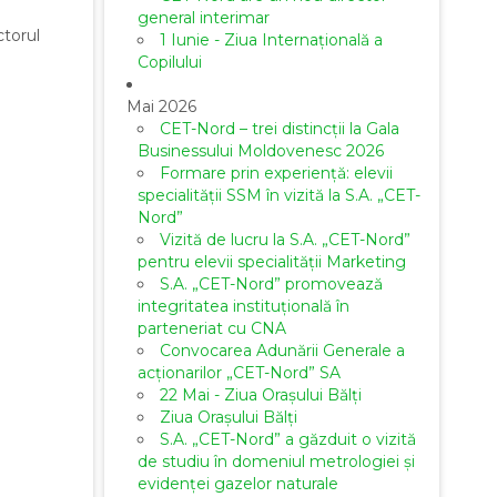
general interimar
ctorul
1 Iunie - Ziua Internațională a
Copilului
Mai 2026
CET-Nord – trei distincții la Gala
Businessului Moldovenesc 2026
Formare prin experiență: elevii
specialității SSM în vizită la S.A. „CET-
Nord”
Vizită de lucru la S.A. „CET-Nord”
pentru elevii specialității Marketing
S.A. „CET-Nord” promovează
integritatea instituțională în
parteneriat cu CNA
Convocarea Adunării Generale a
acționarilor „CET-Nord” SA
22 Mai - Ziua Orașului Bălți
Ziua Orașului Bălți
S.A. „CET-Nord” a găzduit o vizită
de studiu în domeniul metrologiei și
evidenței gazelor naturale