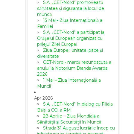
S.A. „CET-Nord” promovează
sănătatea și siguranța la locul de
muncă
15 Mai - Ziua Internațională a
Familiei
S.A. „CET-Nord” a participat la
Orășelul European organizat cu
prilejul Zilei Europei
Ziua Europei: unitate, pace și
diversitate
CET-Nord - marcă recunoscută a
anului la Notorium Brands Awards
2026
1 Mai – Ziua Internațională a
Muncii
Apr 2026
S.A. „CET-Nord” în dialog cu Filiala
Bălți a CCI a RM
28 Aprilie – Ziua Mondială a
Sănătății și Securității în Muncă
Strada 31 August: lucrările încep cu