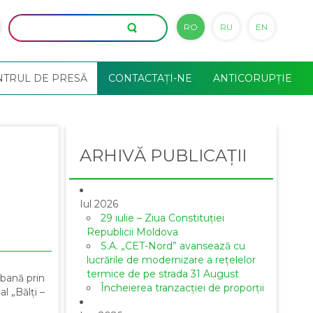
RO
RU
EN
NTRUL DE PRESĂ
CONTACTAȚI-NE
ANTICORUPȚIE
ARHIVĂ PUBLICAȚII
Iul 2026
29 iulie – Ziua Constituției
Republicii Moldova
S.A. „CET-Nord” avansează cu
lucrările de modernizare a rețelelor
termice de pe strada 31 August
rbană prin
Încheierea tranzacției de proporții
l „Bălți –