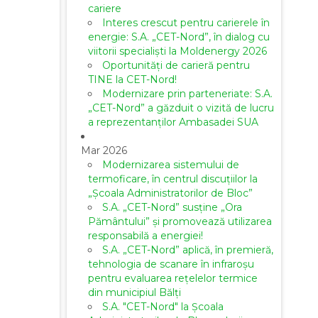
cariere
Interes crescut pentru carierele în
energie: S.A. „CET-Nord”, în dialog cu
viitorii specialiști la Moldenergy 2026
Oportunități de carieră pentru
TINE la CET-Nord!
Modernizare prin parteneriate: S.A.
„CET-Nord” a găzduit o vizită de lucru
a reprezentanților Ambasadei SUA
Mar 2026
Modernizarea sistemului de
termoficare, în centrul discuțiilor la
„Școala Administratorilor de Bloc”
S.A. „CET-Nord” susține „Ora
Pământului” și promovează utilizarea
responsabilă a energiei!
S.A. „CET-Nord” aplică, în premieră,
tehnologia de scanare în infraroșu
pentru evaluarea rețelelor termice
din municipiul Bălți
S.A. "CET-Nord" la Școala