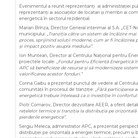
Evenimentul a reunit reprezentanți ai administrației publi
reprezentanți ai asociațiilor de locatari și membri ai com
energetică în sectorul rezidențial.
Marian Brînza, Director General interimar al S.A. „CET-Nor
municipiului:
„Tranziția către un sistem de încălzire mai
proces, sprijinind soluții moderne, cum ar fi încălzire
și impact pozitiv asupra mediului”.
Ion Muntean, Director al Centrului Național pentru Ener
proiectele locale:
„Fondul pentru Eficiență Energetică î
APC să beneficieze de resurse și să modernizeze sistemel
valorificarea acestor fonduri.”
Corina Gaibu a prezentat punctul de vedere al Centrului
comunității în procesul de tranziție:
„Fără participarea a
energetică trebuie înțeleasă ca o investiție în confortul
Piotr Comarov, Director dezvoltare AEER, a oferit detali
rețelelor termice și tranziția la distribuția pe orizontală
pierderile energetice”.
Sergiu Meleca, administrator APC, a prezentat perspectiv
distribuției pe orizontală a energiei termice, precum și be