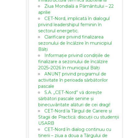
infrastructura termică subterană
Ziua Mondială a Pământului – 22
aprilie
CET-Nord, implicată în dialogul
privind leadershipul feminin în
sectorul energetic.
Clarificare privind finalizarea
sezonului de încălzire în municipiul
Bălți
Informație privind condițiile de
finalizare a sezonului de încălzire
2025–2026 în municipiul Bălți
ANUNȚ privind programul de
activitate în perioada sărbătorilor
pascale
S.A. „CET-Nord” vă dorește
sărbători pascale senine și
binecuvântate alături de cei dragi!
CET-Nord la Târgul de Cariere și
Stagii de Practică: discuții cu studenții
USARB
CET-Nord în dialog continuu cu
tinerii – ziua a doua a Târgului de