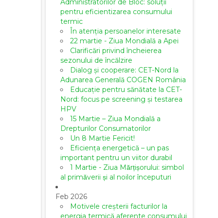
Administratorilor de Bloc: soluții
pentru eficientizarea consumului
termic
În atenția persoanelor interesate
22 martie - Ziua Mondială a Apei
Clarificări privind încheierea
sezonului de încălzire
Dialog și cooperare: CET-Nord la
Adunarea Generală COGEN România
Educație pentru sănătate la CET-
Nord: focus pe screening și testarea
HPV
15 Martie – Ziua Mondială a
Drepturilor Consumatorilor
Un 8 Martie Fericit!
Eficiența energetică – un pas
important pentru un viitor durabil
1 Martie - Ziua Mărțișorului: simbol
al primăverii și al noilor începuturi
Feb 2026
Motivele creșterii facturilor la
energia termică aferente consumului