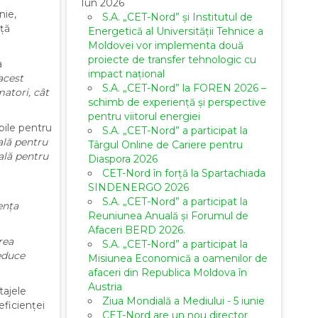
Iun 2026
nie,
S.A. „CET-Nord” și Institutul de
nță
Energetică al Universității Tehnice a
Moldovei vor implementa două
proiecte de transfer tehnologic cu
a
impact național
acest
S.A. „CET-Nord” la FOREN 2026 –
matori, cât
schimb de experiență și perspective
pentru viitorul energiei
bile pentru
S.A. „CET-Nord” a participat la
ală pentru
Târgul Online de Cariere pentru
ală pentru
Diaspora 2026
CET-Nord în forță la Spartachiada
SINDENERGO 2026
S.A. „CET-Nord” a participat la
ența
Reuniunea Anuală și Forumul de
Afaceri BERD 2026.
rea
S.A. „CET-Nord” a participat la
reduce
Misiunea Economică a oamenilor de
afaceri din Republica Moldova în
Austria
tajele
Ziua Mondială a Mediului - 5 iunie
eficienței
CET-Nord are un nou director