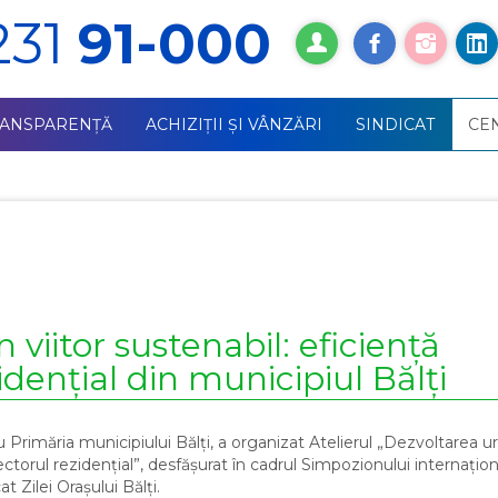
231
91-000
RANSPARENȚĂ
ACHIZIŢII ŞI VÂNZĂRI
SINDICAT
СE
viitor sustenabil: eficiență
idențial din municipiul Bălți
u Primăria municipiului Bălți, a organizat Atelierul „Dezvoltarea u
orul rezidențial”, desfășurat în cadrul Simpozionului internaționa
 Zilei Orașului Bălți.