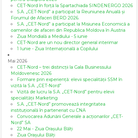
CET-Nord în forță la Spartachiada SINDENERGO 2026
S.A. „CET-Nord” a participat la Reuniunea Anuală și
Forumul de Afaceri BERD 2026.
S.A. „CET-Nord” a participat la Misiunea Economică a
oamenilor de afaceri din Republica Moldova în Austria
Ziua Mondială a Mediului - 5 iunie
CET-Nord are un nou director general interimar
1 Iunie - Ziua Internațională a Copilului
Mai 2026
CET-Nord – trei distincții la Gala Businessului
Moldovenesc 2026
Formare prin experiență: elevii specialității SSM în
vizită la S.A. „CET-Nord”
Vizită de lucru la S.A. „CET-Nord” pentru elevii
specialității Marketing
S.A. „CET-Nord” promovează integritatea
instituțională în parteneriat cu CNA
Convocarea Adunării Generale a acționarilor „CET-
Nord” SA
22 Mai - Ziua Orașului Bălți
Ziua Orașului Bălți