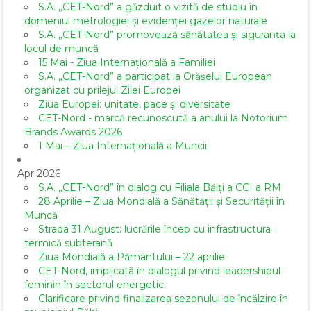
S.A. „CET-Nord” a găzduit o vizită de studiu în
domeniul metrologiei și evidenței gazelor naturale
S.A. „CET-Nord” promovează sănătatea și siguranța la
locul de muncă
15 Mai - Ziua Internațională a Familiei
S.A. „CET-Nord” a participat la Orășelul European
organizat cu prilejul Zilei Europei
Ziua Europei: unitate, pace și diversitate
CET-Nord - marcă recunoscută a anului la Notorium
Brands Awards 2026
1 Mai – Ziua Internațională a Muncii
Apr 2026
S.A. „CET-Nord” în dialog cu Filiala Bălți a CCI a RM
28 Aprilie – Ziua Mondială a Sănătății și Securității în
Muncă
Strada 31 August: lucrările încep cu infrastructura
termică subterană
Ziua Mondială a Pământului – 22 aprilie
CET-Nord, implicată în dialogul privind leadershipul
feminin în sectorul energetic.
Clarificare privind finalizarea sezonului de încălzire în