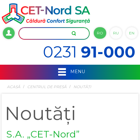
RO
RU
EN
0231
91-000
MENU
ACASĂ
СENTRUL DE PRESĂ
NOUTĂȚI
Noutăți
S.A. „CET-Nord”