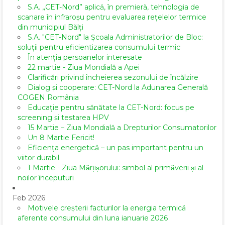
S.A. „CET-Nord” aplică, în premieră, tehnologia de
scanare în infraroșu pentru evaluarea rețelelor termice
din municipiul Bălți
S.A. "CET-Nord" la Școala Administratorilor de Bloc:
soluții pentru eficientizarea consumului termic
În atenția persoanelor interesate
22 martie - Ziua Mondială a Apei
Clarificări privind încheierea sezonului de încălzire
Dialog și cooperare: CET-Nord la Adunarea Generală
COGEN România
Educație pentru sănătate la CET-Nord: focus pe
screening și testarea HPV
15 Martie – Ziua Mondială a Drepturilor Consumatorilor
Un 8 Martie Fericit!
Eficiența energetică – un pas important pentru un
viitor durabil
1 Martie - Ziua Mărțișorului: simbol al primăverii și al
noilor începuturi
Feb 2026
Motivele creșterii facturilor la energia termică
aferente consumului din luna ianuarie 2026