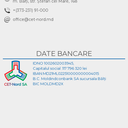
m. Bălţi, str. Ştefan cel Mare, 168
+(373-231) 91-000
office@cet-nord.md
DATE BANCARE
IDNO 1002602003945,
Capitalul social :117 796 320 lei
IBAN:MD21ML022510000000004015
B.C. Moldindconbank SA sucursala Bălți
BIC MOLDMD2X