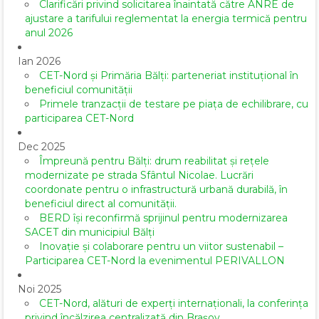
Clarificări privind solicitarea înaintată către ANRE de
ajustare a tarifului reglementat la energia termică pentru
anul 2026
Ian 2026
CET-Nord și Primăria Bălți: parteneriat instituțional în
beneficiul comunității
Primele tranzacții de testare pe piața de echilibrare, cu
participarea CET-Nord
Dec 2025
Împreună pentru Bălți: drum reabilitat și rețele
modernizate pe strada Sfântul Nicolae. Lucrări
coordonate pentru o infrastructură urbană durabilă, în
beneficiul direct al comunității.
BERD își reconfirmă sprijinul pentru modernizarea
SACET din municipiul Bălți
Inovație și colaborare pentru un viitor sustenabil –
Participarea CET-Nord la evenimentul PERIVALLON
Noi 2025
CET-Nord, alături de experți internaționali, la conferința
privind încălzirea centralizată din Brașov