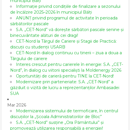
municipiul Bălți
Informație privind condițiile de finalizare a sezonului
de încălzire 2025–2026 în municipiul Bălți
ANUNȚ privind programul de activitate în perioada
sărbătorilor pascale
S.A. „CET-Nord” vă dorește sărbători pascale senine și
binecuvântate alături de cei dragi!
CET-Nord la Târgul de Cariere și Stagii de Practică:
discuții cu studenții USARB
CET-Nord în dialog continuu cu tinerii – ziua a doua a
Târgului de cariere
Interes crescut pentru carierele în energie: S.A. „CET-
Nord”, în dialog cu viitorii specialiști la Moldenergy 2026
Oportunități de carieră pentru TINE la CET-Nord!
Modernizare prin parteneriate: S.A. „CET-Nord” a
găzduit o vizită de lucru a reprezentanților Ambasadei
SUA
Mar 2026
Modernizarea sistemului de termoficare, în centrul
discuțiilor la „Școala Administratorilor de Bloc”
S.A. „CET-Nord” susține „Ora Pământului” și
promovează utilizarea responsabilă a energiei!