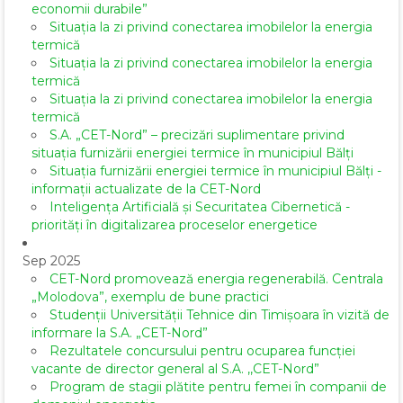
economii durabile”
Situația la zi privind conectarea imobilelor la energia
termică
Situația la zi privind conectarea imobilelor la energia
termică
Situația la zi privind conectarea imobilelor la energia
termică
S.A. „CET-Nord” – precizări suplimentare privind
situația furnizării energiei termice în municipiul Bălți
Situația furnizării energiei termice în municipiul Bălți -
informații actualizate de la CET-Nord
Inteligența Artificială și Securitatea Cibernetică -
priorități în digitalizarea proceselor energetice
Sep 2025
CET-Nord promovează energia regenerabilă. Centrala
„Molodova”, exemplu de bune practici
Studenții Universității Tehnice din Timișoara în vizită de
informare la S.A. „CET-Nord”
Rezultatele concursului pentru ocuparea funcției
vacante de director general al S.A. ,,CET-Nord”
Program de stagii plătite pentru femei în companii de