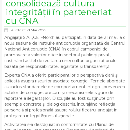
consolidează cultura
integrității în parteneriat
cu CNA
Publicat: 21 Mai 2025
Angajații S.A. „CET-Nord” au participat, în data de 21 mai, la o
nouă sesiune de instruire anticorupție organizată de Centrul
Național Anticorupție (CNA), în cadrul campaniei de
promovare a valorilor etice în sectorul public și privat,
susținând astfel dezvoltarea unei culturi organizaționale
bazate pe responsabilitate, legalitate și transparență.
Experta CNA a oferit participanților o perspectivă clară și
aplicată asupra riscurilor asociate corupției. Temele abordate
au inclus standardele de comportament integru, prevenirea
actelor de corupție, precum și mecanismele sigure de
raportare a ilegalităților. Discuțiile au fost susținute prin
exemple concrete și dialog deschis, încurajând reflecția
personală și profesională asupra rolului fiecărui angajat în
protejarea integrității instituționale.
Activitatea s-a desfășurat în conformitate cu Planul de