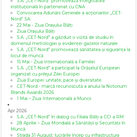
S.A. „CET-Nord” promovează integritatea
instituțională în parteneriat cu CNA
Convocarea Adunării Generale a acționarilor „CET-
Nord” SA
22 Mai - Ziua Orașului Bălți
Ziua Orașului Bălți
S.A. „CET-Nord” a găzduit o vizită de studiu în
domeniul metrologiei și evidenței gazelor naturale
S.A. „CET-Nord” promovează sănătatea și siguranța la
locul de muncă
15 Mai - Ziua Internațională a Familiei
S.A. „CET-Nord” a participat la Orășelul European
organizat cu prilejul Zilei Europei
Ziua Europei: unitate, pace și diversitate
CET-Nord - marcă recunoscută a anului la Notorium
Brands Awards 2026
1 Mai – Ziua Internațională a Muncii
Apr 2026
S.A. „CET-Nord” în dialog cu Filiala Bălți a CCI a RM
28 Aprilie – Ziua Mondială a Sănătății și Securității în
Muncă
Strada 31 August: lucrările încep cu infrastructura