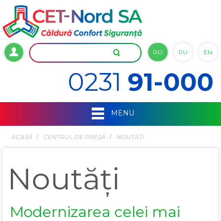
RO
RU
EN
0231
91-000
MENU
ACASĂ
СENTRUL DE PRESĂ
NOUTĂȚI
Noutăți
Modernizarea celei mai