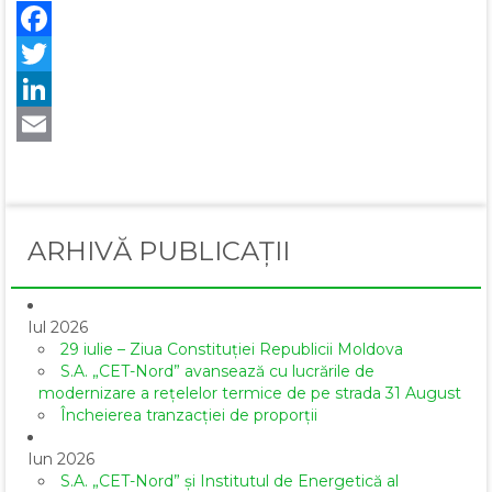
Facebook
Twitter
LinkedIn
Email
ARHIVĂ PUBLICAȚII
Iul 2026
29 iulie – Ziua Constituției Republicii Moldova
S.A. „CET-Nord” avansează cu lucrările de
modernizare a rețelelor termice de pe strada 31 August
Încheierea tranzacției de proporții
Iun 2026
S.A. „CET-Nord” și Institutul de Energetică al