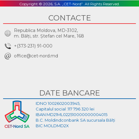
Copyright © 2026, S.A. „CET-Nord”. All Rights Reserved.
CONTACTE
Republica Moldova, MD-3102,
m. Bălţi, str. Ştefan cel Mare, 168
+(373-231) 91-000
office@cet-nord.md
DATE BANCARE
IDNO 1002602003945,
Capitalul social :117 796 320 lei
IBAN:MD21ML022510000000004015
B.C. Moldindconbank SA sucursala Bălți
BIC MOLDMD2X