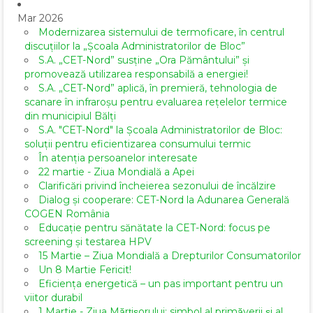
Mar 2026
Modernizarea sistemului de termoficare, în centrul
discuțiilor la „Școala Administratorilor de Bloc”
S.A. „CET-Nord” susține „Ora Pământului” și
promovează utilizarea responsabilă a energiei!
S.A. „CET-Nord” aplică, în premieră, tehnologia de
scanare în infraroșu pentru evaluarea rețelelor termice
din municipiul Bălți
S.A. "CET-Nord" la Școala Administratorilor de Bloc:
soluții pentru eficientizarea consumului termic
În atenția persoanelor interesate
22 martie - Ziua Mondială a Apei
Clarificări privind încheierea sezonului de încălzire
Dialog și cooperare: CET-Nord la Adunarea Generală
COGEN România
Educație pentru sănătate la CET-Nord: focus pe
screening și testarea HPV
15 Martie – Ziua Mondială a Drepturilor Consumatorilor
Un 8 Martie Fericit!
Eficiența energetică – un pas important pentru un
viitor durabil
1 Martie - Ziua Mărțișorului: simbol al primăverii și al