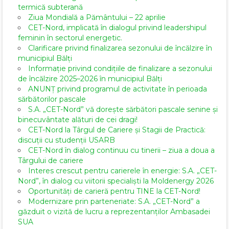
termică subterană
Ziua Mondială a Pământului – 22 aprilie
CET-Nord, implicată în dialogul privind leadershipul
feminin în sectorul energetic.
Clarificare privind finalizarea sezonului de încălzire în
municipiul Bălți
Informație privind condițiile de finalizare a sezonului
de încălzire 2025–2026 în municipiul Bălți
ANUNȚ privind programul de activitate în perioada
sărbătorilor pascale
S.A. „CET-Nord” vă dorește sărbători pascale senine și
binecuvântate alături de cei dragi!
CET-Nord la Târgul de Cariere și Stagii de Practică:
discuții cu studenții USARB
CET-Nord în dialog continuu cu tinerii – ziua a doua a
Târgului de cariere
Interes crescut pentru carierele în energie: S.A. „CET-
Nord”, în dialog cu viitorii specialiști la Moldenergy 2026
Oportunități de carieră pentru TINE la CET-Nord!
Modernizare prin parteneriate: S.A. „CET-Nord” a
găzduit o vizită de lucru a reprezentanților Ambasadei
SUA