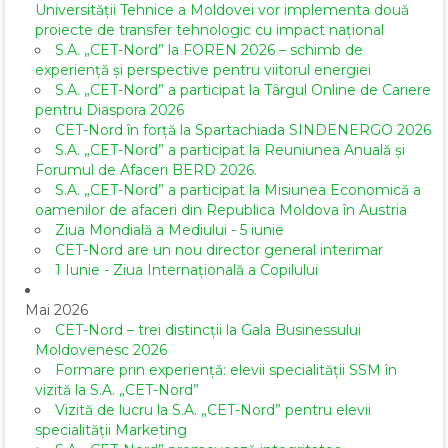
Universității Tehnice a Moldovei vor implementa două
proiecte de transfer tehnologic cu impact național
S.A. „CET-Nord” la FOREN 2026 – schimb de
experiență și perspective pentru viitorul energiei
S.A. „CET-Nord” a participat la Târgul Online de Cariere
pentru Diaspora 2026
CET-Nord în forță la Spartachiada SINDENERGO 2026
S.A. „CET-Nord” a participat la Reuniunea Anuală și
Forumul de Afaceri BERD 2026.
S.A. „CET-Nord” a participat la Misiunea Economică a
oamenilor de afaceri din Republica Moldova în Austria
Ziua Mondială a Mediului - 5 iunie
CET-Nord are un nou director general interimar
1 Iunie - Ziua Internațională a Copilului
Mai 2026
CET-Nord – trei distincții la Gala Businessului
Moldovenesc 2026
Formare prin experiență: elevii specialității SSM în
vizită la S.A. „CET-Nord”
Vizită de lucru la S.A. „CET-Nord” pentru elevii
specialității Marketing