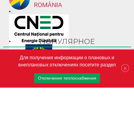
ПОПУЛЯРНОЕ
Ghid Video pentru crearea cabinetului personal pe site-ul
Для получения информации о плановых и
CET-Nord
внеплановых отключениях посетите раздел
CET-Nord are un nou director general interimar
×
S.A. „CET-Nord” a participat la Misiunea Economică a
Отключения теплоснабжения
oamenilor de afaceri din Republica Moldova în Austria