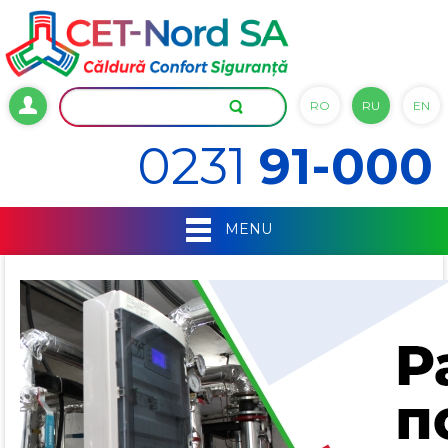
RO
RU
EN
0231
91-000
MENU