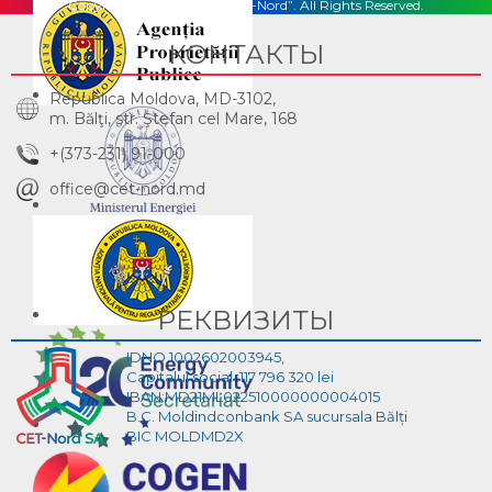
Copyright © 2026, S.A. „CET-Nord”. All Rights Reserved.
КОНТАКТЫ
Republica Moldova, MD-3102,
m. Bălţi, str. Ştefan cel Mare, 168
+(373-231) 91-000
office@cet-nord.md
РЕКВИЗИТЫ
IDNO 1002602003945,
Capitalul social :117 796 320 lei
IBAN:MD21ML022510000000004015
B.C. Moldindconbank SA sucursala Bălți
BIC MOLDMD2X