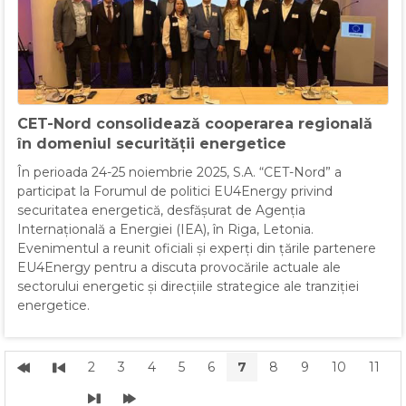
CET-Nord consolidează cooperarea regională
în domeniul securității energetice
În perioada 24-25 noiembrie 2025, S.A. “CET-Nord” a
participat la Forumul de politici EU4Energy privind
securitatea energetică, desfășurat de Agenția
Internațională a Energiei (IEA), în Riga, Letonia.
Evenimentul a reunit oficiali și experți din țările partenere
EU4Energy pentru a discuta provocările actuale ale
sectorului energetic și direcțiile strategice ale tranziției
energetice.
2
3
4
5
6
7
8
9
10
11