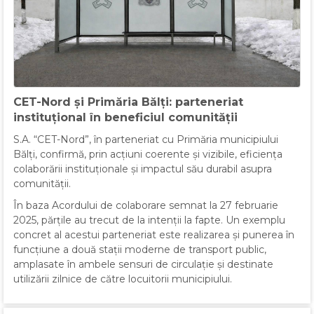
CET-Nord și Primăria Bălți: parteneriat
instituțional în beneficiul comunității
S.A. “CET-Nord”, în parteneriat cu Primăria municipiului
Bălți, confirmă, prin acțiuni coerente și vizibile, eficiența
colaborării instituționale și impactul său durabil asupra
comunității.
În baza Acordului de colaborare semnat la 27 februarie
2025, părțile au trecut de la intenții la fapte. Un exemplu
concret al acestui parteneriat este realizarea și punerea în
funcțiune a două stații moderne de transport public,
amplasate în ambele sensuri de circulație și destinate
utilizării zilnice de către locuitorii municipiului.