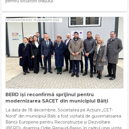
pentru locuitorii orașului.
ОПУБЛИКОВАНО: 19 ДЕКАБРЯ 2025
BERD își reconfirmă sprijinul pentru
modernizarea SACET din municipiul Bălți
La data de 18 decembrie, Societatea pe Acțiuni „CET-
Nord” din municipiul Bălți a fost vizitată de guvernatoarea
Băncii Europene pentru Reconstrucție și Dezvoltare
(BERD), doamna Odile Renaud-Basso, în cadrul unei vizite