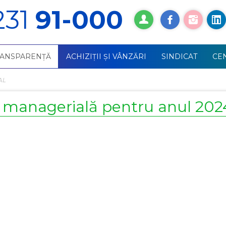
231
91-000
RANSPARENȚĂ
ACHIZIŢII ŞI VÂNZĂRI
SINDICAT
СE
AL
e managerială pentru anul 202