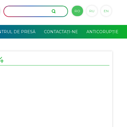
RO
RU
EN
NTRUL DE PRESĂ
CONTACTAȚI-NE
ANTICORUPȚIE
4