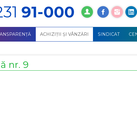
231
91-000
RANSPARENȚĂ
ACHIZIŢII ŞI VÂNZĂRI
SINDICAT
СE
ă nr. 9