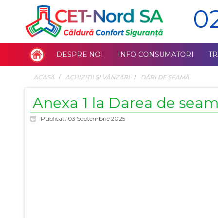
0
DESPRE NOI
INFO CONSUMATORI
T
ACASĂ
ACHIZIŢII ŞI VÂNZĂRI
DĂRI DE SEAMĂ
Anexa 1 la Darea de seam
Publicat: 03 Septembrie 2025